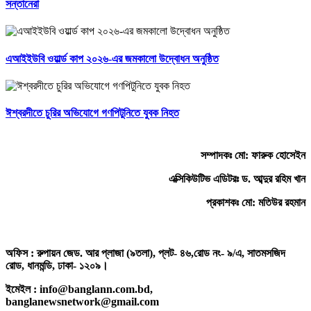
সন্তানেরা
এআইইউবি ওয়ার্ল্ড কাপ ২০২৬-এর জমকালো উদ্বোধন অনুষ্ঠিত
ঈশ্বরদীতে চুরির অভিযোগে গণপিটুনিতে যুবক নিহত
সম্পাদকঃ মো: ফারুক হোসেইন
এক্সিকিউটিভ এডিটরঃ ড. আব্দুর রহিম খান
প্রকাশকঃ মো: মতিউর রহমান
অফিস : রুপায়ন জেড. আর প্লাজা (৯তলা), প্লট- ৪৬,রোড নং- ৯/এ, সাতমসজিদ
রোড, ধানমন্ডি, ঢাকা- ১২০৯।
ইমেইল : info@banglann.com.bd,
banglanewsnetwork@gmail.com