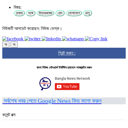
বিষয়:
ঢাকার
সঙ্গে
উত্তরবঙ্গের
রেল
যোগাযোগ
চালু
নিউজটি আপডেট করেছেন: নিউজ ডেস্ক।
অ
অ
প্রিন্ট করুন :
বাংলা নিউজ নেটওয়ার্ক ইউটিউব চ্যানেলে সাবস্ক্রাইব করুন
সর্বশেষ খবর পেতে Google News ফিড ফলো করুন
কমেন্ট বক্স