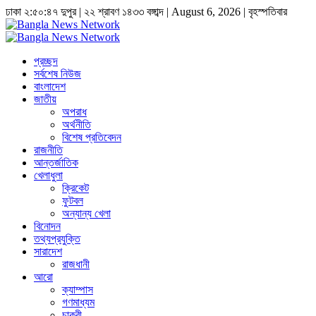
ঢাকা
২:৫০:৪৮ দুপুর
|
২২ শ্রাবণ ১৪৩৩ বঙ্গাব্দ | August 6, 2026
|
বৃহস্পতিবার
প্রচ্ছদ
সর্বশেষ নিউজ
বাংলাদেশ
জাতীয়
অপরাধ
অর্থনীতি
বিশেষ প্রতিবেদন
রাজনীতি
আন্তর্জাতিক
খেলাধুলা
ক্রিকেট
ফুটবল
অন্যান্য খেলা
বিনোদন
তথ্যপ্রযুক্তি
সারাদেশ
রাজধানী
আরো
ক্যাম্পাস
গণমাধ্যম
চাকুরী