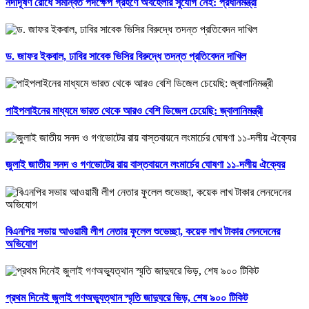
নদীদূষণ রোধে সমন্বিত পদক্ষেপ গ্রহণে অবহেলার সুযোগ নেই: প্রধানমন্ত্রী
ড. জাফর ইকবাল, ঢাবির সাবেক ভিসির বিরুদ্ধে তদন্ত প্রতিবেদন দাখিল
পাইপলাইনের মাধ্যমে ভারত থেকে আরও বেশি ডিজেল চেয়েছি: জ্বালানিমন্ত্রী
জুলাই জাতীয় সনদ ও গণভোটের রায় বাস্তবায়নে লংমার্চের ঘোষণা ১১-দলীয় ঐক্যের
বিএনপির সভায় আওয়ামী লীগ নেতার ফুলেল শুভেচ্ছা, কয়েক লাখ টাকার লেনদেনের
অভিযোগ
প্রথম দিনেই জুলাই গণঅভ্যুত্থান স্মৃতি জাদুঘরে ভিড়, শেষ ৯০০ টিকিট