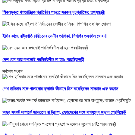
শিকলমুক্ত গণতান্ত্রিক প্রতিষ্ঠান গড়তে সরকার দৃঢ়প্রতিজ্ঞ: তথ্যমন্ত্রী
ইসির কাছে রাষ্ট্রপতি নির্বাচনের ভোটার তালিকা, শিগগির তফসিল ঘোষণা
দেশ যেন আর কখনোই পরনির্ভরশীল না হয়: পররাষ্ট্রমন্ত্রী
সর্বশেষ সংবাদ
শেখ হাসিনার সঙ্গে পালানোর ফ্লাইট কীভাবে মিস করেছিলেন সালমান এফ রহমান
অস্ত্র-সংকট সম্পর্কে জানতেন না ট্রাম্প, হেগসেথের সঙ্গে বাগ্‌যুদ্ধে জড়ান প্রেসিডেন্ট