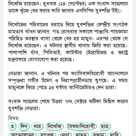
নিখোঁজ রয়েছেন। বুধবার (২৪ সেপ্টেম্বর) এক সংবাদ সম্মেলনে
তাকে খুঁজে বের করার দাবি জানায় এনসিপির যুবশক্তি উইং।
নিখোঁজের পরিবারের বরাতে দিয়ে যুবশক্তির কেন্দ্রীয় সংগঠক
মাহতাব বাঁধন জানান, গত রোববার সকালে পাঞ্জাবি-পায়জামা
পরিহিত অবস্থায় বাসা থেকে বের হয় মামুন। এরপর থেকে সে
নিখোঁজ রয়েছেন। এ ঘটনায় স্থানীয় থানায় জিডি করা হয়েছে।
পাশাপাশি র্যাব, পিবিআই, কাউন্টার টেরোরিজম ও স্বরাষ্ট্র
মন্ত্রণালয়ে যোগাযোগ করা হয়েছে।
নেতারা জানান, এ ঘটনার পর ফ্যাসিবাদবিরোধী আন্দোলনে
সম্পৃক্তরা গভীর উদ্বেগ ও নিরাপত্তাহীনতায় ভুগছে। এ সময়
মামুনকে ফিরে পেতে ২৪ ঘন্টায় আল্টিমেটামও দেন তারা।
সংবাদ সম্মেলম শেষে উত্তরা ৭নং সেক্টরে ঝটিকা মিছিল করেন
যুবশক্তি নেতারা।
বিষয়:
৩
দিন
ধরে
নিখোঁজ
বৈষম্যবিরোধী
ছাত্র
আন্দোলনের
সাবেক
নেতা
মামুন
সন্ধান
দাবি