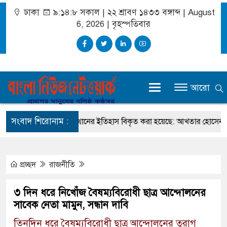
ঢাকা
৯:১৪:৯ সকাল
|
২২ শ্রাবণ ১৪৩৩ বঙ্গাব্দ | August
6, 2026
|
বৃহস্পতিবার
আরো
সংবাদ শিরোনাম :
জুলাই অভ্যুত্থানের ইতিহাস বিকৃত করা হয়েছে: আখতার হোসেন
দক্
প্রচ্ছদ
রাজনীতি
৩ দিন ধরে নিখোঁজ বৈষম্যবিরোধী ছাত্র আন্দোলনের
সাবেক নেতা মামুন, সন্ধান দাবি
তিনদিন ধরে বৈষম্যবিরোধী ছাত্র আন্দোলনের তুরাগ