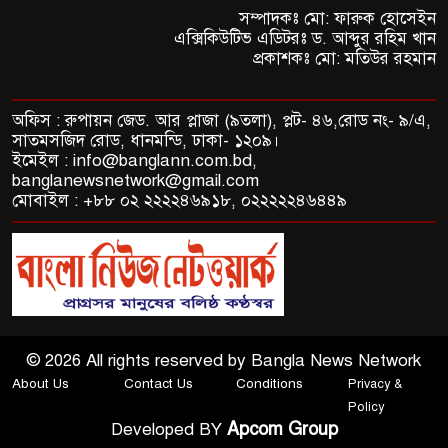
সম্পাদকঃ মো: ফারুক হোসেইন
এক্সিকিউটিভ এডিটরঃ ড. আব্দুর রহিম খান
প্রকাশকঃ মো: মতিউর রহমান
অফিস : রুপায়ন জেড. আর প্লাজা (৯তলা), প্লট- ৪৬,রোড নং- ৯/এ,
সাতমসজিদ রোড, ধানমন্ডি, ঢাকা- ১২০৯।
ইমেইল : info@banglann.com.bd,
banglanewsnetwork@gmail.com
মোবাইল : +৮৮ ০২ ২২২২৪৬৯১৮, ০২২২২২৪৬৪৪৯
© 2026 All rights reserved by Bangla News Network
About Us
Contact Us
Conditions
Privacy &
Policy
Apcom Group
Developed BY