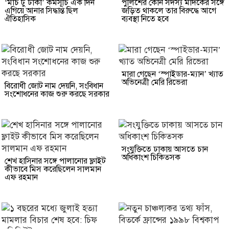
‘মার্চ টু ঢাকা’ কর্মসূচি এক দিন
পুলিশের কোন সদস্য মাদকের সঙ্গে
এগিয়ে আনার সিদ্ধান্ত ছিল
জড়িত থাকলে তার বিরুদ্ধে আগে
ঐতিহাসিক
ব্যবস্থা নিতে হবে
মারা গেছেন ‘স্পাইডার-ম্যান’ খ্যাত
অভিনেত্রী মেরি রিভেরা
বিরোধী জোট নাম দেয়নি, সংবিধান
সংশোধনের কাজ শুরু করছে সরকার
সংযুক্তিতে ঢাকায় আসতে চান
অধিকাংশ চিকিত্সক
শেখ হাসিনার সঙ্গে পালানোর ফ্লাইট
কীভাবে মিস করেছিলেন সালমান
এফ রহমান