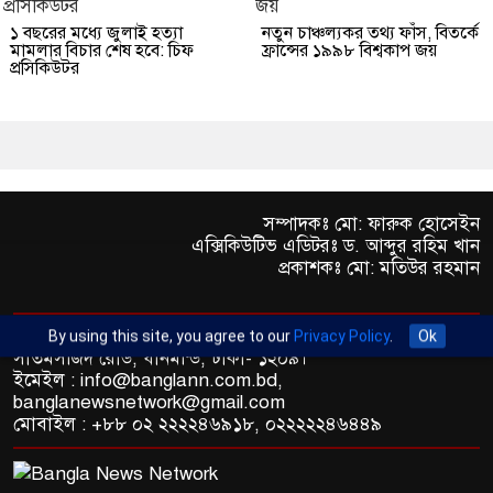
১ বছরের মধ্যে জুলাই হত্যা
নতুন চাঞ্চল্যকর তথ্য ফাঁস, বিতর্কে
মামলার বিচার শেষ হবে: চিফ
ফ্রান্সের ১৯৯৮ বিশ্বকাপ জয়
প্রসিকিউটর
সম্পাদকঃ মো: ফারুক হোসেইন
এক্সিকিউটিভ এডিটরঃ ড. আব্দুর রহিম খান
প্রকাশকঃ মো: মতিউর রহমান
অফিস : রুপায়ন জেড. আর প্লাজা (৯তলা), প্লট- ৪৬,রোড নং- ৯/এ,
By using this site, you agree to our
Privacy Policy
.
Ok
সাতমসজিদ রোড, ধানমন্ডি, ঢাকা- ১২০৯।
ইমেইল : info@banglann.com.bd,
banglanewsnetwork@gmail.com
মোবাইল : +৮৮ ০২ ২২২২৪৬৯১৮, ০২২২২২৪৬৪৪৯