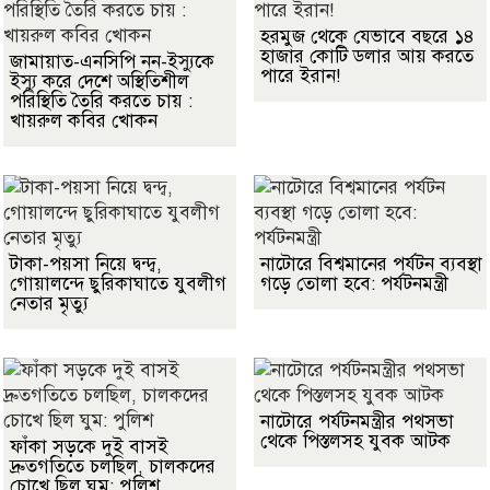
হরমুজ থেকে যেভাবে বছরে ১৪
হাজার কোটি ডলার আয় করতে
জামায়াত-এনসিপি নন-ইস্যুকে
পারে ইরান!
ইস্যু করে দেশে অস্থিতিশীল
পরিস্থিতি তৈরি করতে চায় :
খায়রুল কবির খোকন
টাকা-পয়সা নিয়ে দ্বন্দ্ব,
নাটোরে বিশ্বমানের পর্যটন ব্যবস্থা
গোয়ালন্দে ছুরিকাঘাতে যুবলীগ
গড়ে তোলা হবে: পর্যটনমন্ত্রী
নেতার মৃত্যু
নাটোরে পর্যটনমন্ত্রীর পথসভা
থেকে পিস্তলসহ যুবক আটক
ফাঁকা সড়কে দুই বাসই
দ্রুতগতিতে চলছিল, চালকদের
চোখে ছিল ঘুম: পুলিশ