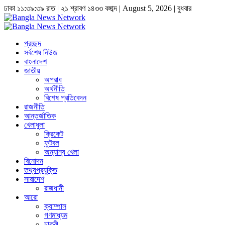
ঢাকা
১১:৩৯:৪০ রাত
|
২১ শ্রাবণ ১৪৩৩ বঙ্গাব্দ | August 5, 2026
|
বুধবার
প্রচ্ছদ
সর্বশেষ নিউজ
বাংলাদেশ
জাতীয়
অপরাধ
অর্থনীতি
বিশেষ প্রতিবেদন
রাজনীতি
আন্তর্জাতিক
খেলাধুলা
ক্রিকেট
ফুটবল
অন্যান্য খেলা
বিনোদন
তথ্যপ্রযুক্তি
সারাদেশ
রাজধানী
আরো
ক্যাম্পাস
গণমাধ্যম
চাকুরী