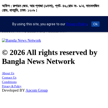
অফিস : রুপায়ন জেড. আর প্লাজা (৯তলা), প্লট- ৪৬,রোড নং- ৯/এ, সাতমসজিদ
রোড, ধানমন্ডি, ঢাকা- ১২০৯।
ইমেইল : info@banglann.com.bd,
banglanewsnetwork@gmail.com
By using this site, you agree to our
Privacy Policy
.
Ok
মোবাইল : +৮৮ ০২ ২২২২৪৬৯১৮, ০২২২২২৪৬৪৪৯
© 2026 All rights reserved by
Bangla News Network
About Us
Contact Us
Conditions
Privacy & Policy
Developed BY
Apcom Group