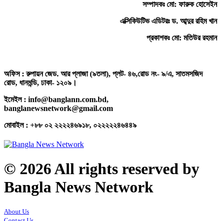
সম্পাদকঃ মো: ফারুক হোসেইন
এক্সিকিউটিভ এডিটরঃ ড. আব্দুর রহিম খান
প্রকাশকঃ মো: মতিউর রহমান
অফিস : রুপায়ন জেড. আর প্লাজা (৯তলা), প্লট- ৪৬,রোড নং- ৯/এ, সাতমসজিদ
রোড, ধানমন্ডি, ঢাকা- ১২০৯।
ইমেইল : info@banglann.com.bd,
banglanewsnetwork@gmail.com
মোবাইল : +৮৮ ০২ ২২২২৪৬৯১৮, ০২২২২২৪৬৪৪৯
© 2026 All rights reserved by
Bangla News Network
About Us
Contact Us