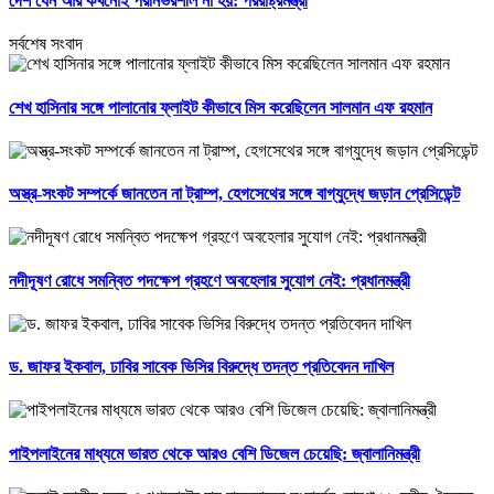
দেশ যেন আর কখনোই পরনির্ভরশীল না হয়: পররাষ্ট্রমন্ত্রী
সর্বশেষ সংবাদ
শেখ হাসিনার সঙ্গে পালানোর ফ্লাইট কীভাবে মিস করেছিলেন সালমান এফ রহমান
অস্ত্র-সংকট সম্পর্কে জানতেন না ট্রাম্প, হেগসেথের সঙ্গে বাগ্‌যুদ্ধে জড়ান প্রেসিডেন্ট
নদীদূষণ রোধে সমন্বিত পদক্ষেপ গ্রহণে অবহেলার সুযোগ নেই: প্রধানমন্ত্রী
ড. জাফর ইকবাল, ঢাবির সাবেক ভিসির বিরুদ্ধে তদন্ত প্রতিবেদন দাখিল
পাইপলাইনের মাধ্যমে ভারত থেকে আরও বেশি ডিজেল চেয়েছি: জ্বালানিমন্ত্রী