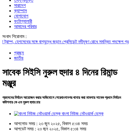
তথ্যপ্রযুক্তি
সারাদেশ
ক্যাম্পাস
যোগাযোগ
ফটোগ্যালারী
আমাদের পরিবার
সংবাদ শিরোনাম :
ম্প, হেগসেথের সঙ্গে বাগ্‌যুদ্ধে জড়ান প্রেসিডেন্ট
নদীদূষণ রোধে সমন্বিত পদক্ষেপ গ্রহণে অব
প্রচ্ছদ
জাতীয়
সাবেক সিইসি নুরুল হুদার ৪ দিনের রিমান্ড
মঞ্জুর
প্রহসনের নির্বাচন আয়োজন করার অভিযোগে শেরেবাংলানগর থানায় করা মামলায় সাবেক প্রধান নির্বাচন
কমিশনার কে এম নুরুল হুদার চার
বাংলা নিউজ নেটওয়ার্ক ডেস্ক
আপলোড সময় : ২৩ জুন ২০২৫, বিকাল ৫:৩৪ সময়
আপডেট সময় : ২৩ জুন ২০২৫, বিকাল ৫:৩৪ সময়