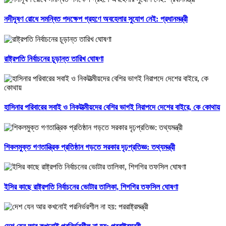
নদীদূষণ রোধে সমন্বিত পদক্ষেপ গ্রহণে অবহেলার সুযোগ নেই: প্রধানমন্ত্রী
রাষ্ট্রপতি নির্বাচনের চূড়ান্ত তারিখ ঘোষণা
হাসিনার পরিবারের সবাই ও নিকটাত্মীয়দের বেশির ভাগই নিরাপদে দেশের বাইরে, কে কোথায়
শিকলমুক্ত গণতান্ত্রিক প্রতিষ্ঠান গড়তে সরকার দৃঢ়প্রতিজ্ঞ: তথ্যমন্ত্রী
ইসির কাছে রাষ্ট্রপতি নির্বাচনের ভোটার তালিকা, শিগগির তফসিল ঘোষণা