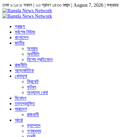
ঢাকা
৮:১৮:৫ সকাল
|
২৩ শ্রাবণ ১৪৩৩ বঙ্গাব্দ | August 7, 2026
|
শুক্রবার
প্রচ্ছদ
সর্বশেষ নিউজ
বাংলাদেশ
জাতীয়
অপরাধ
অর্থনীতি
বিশেষ প্রতিবেদন
রাজনীতি
আন্তর্জাতিক
খেলাধুলা
ক্রিকেট
ফুটবল
অন্যান্য খেলা
বিনোদন
তথ্যপ্রযুক্তি
সারাদেশ
রাজধানী
আরো
ক্যাম্পাস
গণমাধ্যম
চাকুরী