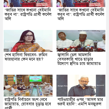
‘জাতির সাথে কখনো বেইমানি
‘জাতির সাথে কখনো বেইমানি
করব না’: রাষ্ট্রপতি প্রার্থী কর্নেল
করব না’: রাষ্ট্রপতি প্রার্থী কর্নেল
অলি
অলি
শেখ হাসিনা ফিরবেন- রুমিন
জ্বালানি তেল আমদানি
ফারহানার কেন মনে হয়?
বেসরকারি খাতে ছাড়ার
উদ্যোগ স্থগিত চায় জামায়াত
রাষ্ট্রপতি নির্বাচনে অংশ নেবে
পাটওয়ারীর ওপর ‘আসল মার
জামায়াত, রোববার চূড়ান্ত হবে
শুরুই হয়নি’: এমপি মনজুরুল
প্রার্থী