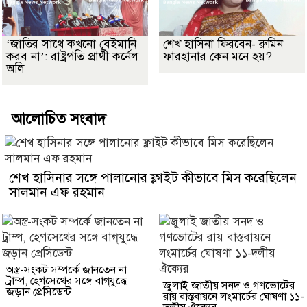
‘জাতির সাথে কখনো বেইমানি
শেখ হাসিনা ফিরবেন- রুমিন
করব না’: রাষ্ট্রপতি প্রার্থী কর্নেল
ফারহানার কেন মনে হয়?
অলি
আলোচিত সংবাদ
শেখ হাসিনার সঙ্গে পালানোর ফ্লাইট কীভাবে মিস করেছিলেন
সালমান এফ রহমান
অস্ত্র-সংকট সম্পর্কে জানতেন না
ট্রাম্প, হেগসেথের সঙ্গে বাগ্‌যুদ্ধে
জুলাই জাতীয় সনদ ও গণভোটের
জড়ান প্রেসিডেন্ট
রায় বাস্তবায়নে লংমার্চের ঘোষণা ১১-