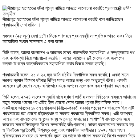
ছবি :
সংগৃহীত
সীমান্তে হতাহতের ঘটনা শূন্যে নামিয়ে আনতে আলোচনা করেছি বলে জানিয়েছেন
প্রধানমন্ত্রী শেখ হাসিনা।
মঙ্গলবার (২৫ জুন) বেলা ১১টার দিকে গণভবনে প্রধানমন্ত্রী সাম্প্রতিক ভারত সফর নিয়ে
আয়োজিত সংবাদ সম্মেলনে এ কথা বলেন।
তিনি বলেন, আমরা বাংলাদেশ ও ভারতের মধ্যে পারস্পরিক সহযোগিতা ও সম্পৃক্ততার পথ
এবং কার্যপন্থা নিয়ে আলোচনা করেছি। আমরা আমাদের দুই দেশের এবং জনগণের
কল্যাণের জন্য আন্তরিকভাবে সহযোগিতা করার বিষয়ে সম্মত হয়েছি।
প্রধানমন্ত্রী বলেন, ২১ ও ২২ জুন আমি রাষ্ট্রীয় দ্বিপাক্ষিক সফর করেছি। একই মাসে
সরকার প্রধান হিসেবে দুইবার দিল্লি সফর আমার জন্য এক অভূতপূর্ব ঘটনা। এসবই
আমাদের দুই দেশের মধ্যে ঘনিষ্ঠভাবে একে অপরের সঙ্গে কাজ করার প্রমাণ বহন করে।
তিনি বলেন, ২০২৪ সালের জানুয়ারি মাসে দ্বাদশ জাতীয় সংসদ নির্বাচনের মাধ্যমে আমাদের
নতুন সরকার গঠনের পর এটিই ছিল কোনো দেশে আমার প্রথম দ্বিপাক্ষিক সফর।
একইসঙ্গে ভারতের ১৮তম লোকসভা নির্বাচন-পরবর্তী সরকার গঠনের পর ভারতেও ছিল এটি
প্রথমবারের মত কোনো রাষ্ট্রপ্রধান বা সরকার প্রধানের দ্বিপাক্ষিক সফর। এটি অবশ্যই
আমার এবং বাংলাদেশের মানুষের জন্য অত্যন্ত সম্মানের। পাশাপাশি বাংলাদেশের সঙ্গে
ভারতের সহযোগিতামূলক বিশেষ সম্পর্কেরই বহিঃপ্রকাশ। ভারত বাংলাদেশের সবচেয়ে বড়
ও নিকটতম প্রতিবেশী, বিশ্বস্ত বন্ধু এবং আঞ্চলিক অংশীদার। ১৯৭১ সালে মহান
মুক্তিযুদ্ধের মাধ্যমে যে সম্পর্কের সূচনা হয় তাকে বাংলাদেশ সবসময়ই বিশেষ গুরুত্ব দিয়ে