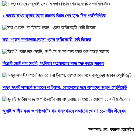
১ বছরের মধ্যে জুলাই হত্যা মামলার বিচার শেষ হবে: চিফ প্রসিকিউটর
মারা গেছেন ‘স্পাইডার-ম্যান’ খ্যাত অভিনেত্রী মেরি রিভেরা
বিরোধী জোট নাম দেয়নি, সংবিধান সংশোধনের কাজ শুরু করছে সরকার
অস্ত্র-সংকট সম্পর্কে জানতেন না ট্রাম্প, হেগসেথের সঙ্গে বাগ্‌যুদ্ধে জড়ান প্রেসিডেন্ট
জুলাই জাতীয় সনদ ও গণভোটের রায় বাস্তবায়নে লংমার্চের ঘোষণা ১১-দলীয় ঐক্যের
সম্পাদকঃ মো: ফারুক হোসেইন