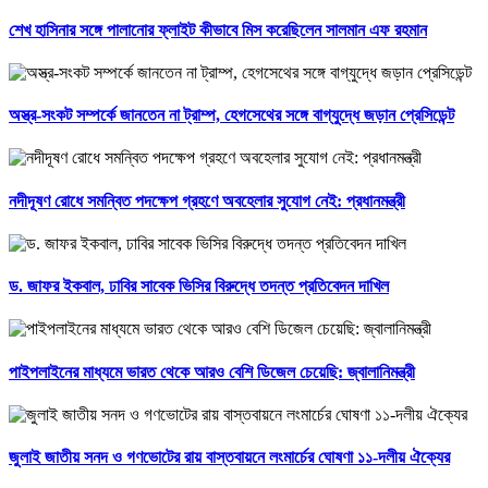
শেখ হাসিনার সঙ্গে পালানোর ফ্লাইট কীভাবে মিস করেছিলেন সালমান এফ রহমান
অস্ত্র-সংকট সম্পর্কে জানতেন না ট্রাম্প, হেগসেথের সঙ্গে বাগ্‌যুদ্ধে জড়ান প্রেসিডেন্ট
নদীদূষণ রোধে সমন্বিত পদক্ষেপ গ্রহণে অবহেলার সুযোগ নেই: প্রধানমন্ত্রী
ড. জাফর ইকবাল, ঢাবির সাবেক ভিসির বিরুদ্ধে তদন্ত প্রতিবেদন দাখিল
পাইপলাইনের মাধ্যমে ভারত থেকে আরও বেশি ডিজেল চেয়েছি: জ্বালানিমন্ত্রী
জুলাই জাতীয় সনদ ও গণভোটের রায় বাস্তবায়নে লংমার্চের ঘোষণা ১১-দলীয় ঐক্যের