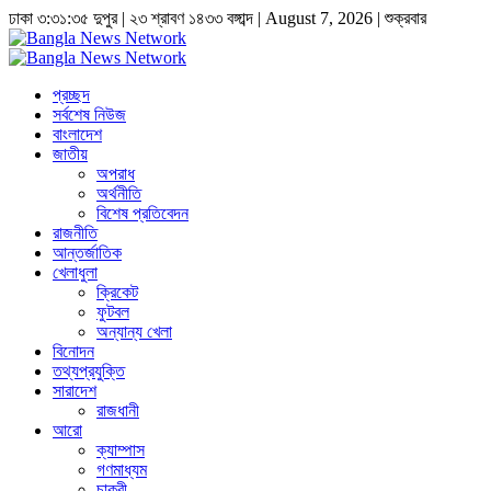
ঢাকা
৩:৩১:৩৫ দুপুর
|
২৩ শ্রাবণ ১৪৩৩ বঙ্গাব্দ | August 7, 2026
|
শুক্রবার
প্রচ্ছদ
সর্বশেষ নিউজ
বাংলাদেশ
জাতীয়
অপরাধ
অর্থনীতি
বিশেষ প্রতিবেদন
রাজনীতি
আন্তর্জাতিক
খেলাধুলা
ক্রিকেট
ফুটবল
অন্যান্য খেলা
বিনোদন
তথ্যপ্রযুক্তি
সারাদেশ
রাজধানী
আরো
ক্যাম্পাস
গণমাধ্যম
চাকুরী