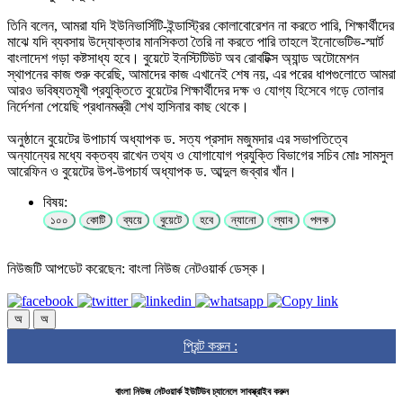
তিনি বলেন, আমরা যদি ইউনিভার্সিটি-ইন্ডাস্ট্রির কোলাবোরেশন না করতে পারি, শিক্ষার্থীদের
মাঝে যদি ব্যবসায় উদ্যোক্তার মানসিকতা তৈরি না করতে পারি তাহলে ইনোভেটিভ-স্মার্ট
বাংলাদেশ গড়া কষ্টসাধ্য হবে। বুয়েটে ইনস্টিটিউট অব রোবটিক্স অ্যান্ড অটোমেশন
স্থাপনের কাজ শুরু করেছি, আমাদের কাজ এখানেই শেষ নয়, এর পরের ধাপগুলোতে আমরা
আরও ভবিষ্যতমূখী প্রযুক্তিতে বুয়েটের শিক্ষার্থীদের দক্ষ ও যোগ্য হিসেবে গড়ে তোলার
নির্দেশনা পেয়েছি প্রধানমন্ত্রী শেখ হাসিনার কাছ থেকে।
অনুষ্ঠানে বুয়েটের উপাচার্য অধ্যাপক ড. সত্য প্রসাদ মজুমদার এর সভাপতিত্বে
অন্যান্যের মধ্যে বক্তব্য রাখেন তথ্য ও যোগাযোগ প্রযুক্তি বিভাগের সচিব মোঃ সামসুল
আরেফিন ও বুয়েটের উপ-উপচার্য অধ্যাপক ড. আব্দুল জব্বার খাঁন।
বিষয়:
১০০
কোটি
ব্যয়ে
বুয়েটে
হবে
ন্যানো
ল্যাব
পলক
নিউজটি আপডেট করেছেন: বাংলা নিউজ নেটওয়ার্ক ডেস্ক।
অ
অ
প্রিন্ট করুন :
বাংলা নিউজ নেটওয়ার্ক ইউটিউব চ্যানেলে সাবস্ক্রাইব করুন