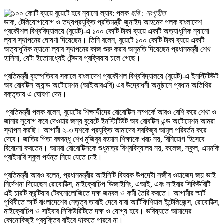
ছবি : সংগৃহীত
ডাক, টেলিযোগাযোগ ও তথ্যপ্রযুক্তি প্রতিমন্ত্রী জুনাইদ আহমেদ পলক বাংলাদেশ
প্রকৌশল বিশ্ববিদ্যালয়ে (বুয়েট)-এ ১০০ কোটি টাকা ব্যয়ে একটি অত্যাধুনিক ন্যানো
ল্যাব স্থাপনের ঘোষণা দিয়েছেন। তিনি বলেন, বুয়েটে ১০০ কোটি টাকা ব্যয়ে একটি
অত্যাধুনিক ন্যানো ল্যাব স্থাপনের কাজ শুরু করার অনুমতি দিয়েছেন প্রধানমন্ত্রী শেখ
হাসিনা, যেটা ইতোমধ্যেই টেন্ডার প্রক্রিয়ায় চলে গেছে।
প্রতিমন্ত্রী বৃহস্পতিবার সকালে বাংলাদেশ প্রকৌশল বিশ্ববিদ্যালয়ে (বুয়েট)-এ ইনস্টিটিউট
অব রোবটিক্স অ্যান্ড অটোমেশন (আইআরএবি) এর উদ্বোধনী অনুষ্ঠানে প্রধান অতিথির
বক্তৃতায় এ ঘোষণা দেন।
প্রতিমন্ত্রী পলক বলেন, বুয়েটের শিক্ষার্থীদের রোবোটিক্স সম্পর্কে আরও বেশি করে শেখা ও
জানার সুযোগ করে দেওয়ার জন্য বুয়েটে ইনস্টিটিউট অব রোবটিক্স এন্ড অটোমেশন আমরা
স্থাপন করছি। আগামী ২-৩ দশকে প্রযুক্তি আমাদের সবকিছুর আমূল পরিবর্তন করে
দেবে। জাতির পিতা বঙ্গবন্ধু শেখ মুজিবুর রহমান শিক্ষাকে খরচ নয়, বিনিয়োগ হিসেবে
বিবেচনা করতেন। আমরা রোবোটিক্সকে শুধুমাত্র বিশ্ববিদ্যালয় নয়, কলেজ, স্কুল, এমনকি
প্রাইমারি স্কুল পর্যন্ত নিয়ে যেতে চাই।
প্রতিমন্ত্রী আরও বলেন, প্রধানমন্ত্রীর আইসিটি বিষয়ক উপদেষ্টা সজীব ওয়াজেদ জয় ভাই
নির্দেশনা দিয়েছেন রোবোটিক্স, মাইক্রোচিপ ডিজাইনিং, এআই, এবং সাইবার সিকিউরিটি
এই চারটি ফ্রন্টিয়ার টেকনোলোজিতে দক্ষ জনবল ও কর্মী তৈরি করতে। আগামীর স্মার্ট
পৃথিবীতে স্মার্ট বাংলাদেশের নেতৃত্ব তারাই দেবে যারা আর্টিফিশিয়াল ইন্টেলিজেন্স, রোবোটিক্স,
মাইক্রোচিপ ও সাইবার সিকিউরিটিতে দক্ষ ও যোগ্য হবে। ভবিষ্যতে আমাদের
কোনোকিছুই প্রযুক্তির বাইরে থাকতে পারবে না।