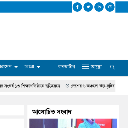
কনভার্টার
ারাদেশ
আরো
আরো
িক্ষাপ্রতিষ্ঠানে ছড়িয়েছে
দেশের ৬ অঞ্চলে ঝড়-বৃষ্টির আভাস, নদীবন্দরে স
আলোচিত সংবাদ