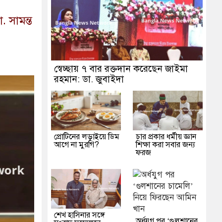
া. সামন্ত
স্বেচ্ছায় ৭ বার রক্তদান করেছেন জাইমা
রহমান: ডা. জুবাইদা
প্রোটিনের লড়াইয়ে ডিম
চার প্রকার ধর্মীয় জ্ঞান
আগে না মুরগি?
শিক্ষা করা সবার জন্য
ফরজ
শেখ হাসিনার সঙ্গে
অর্ধযুগ পর ‘গুলশানের