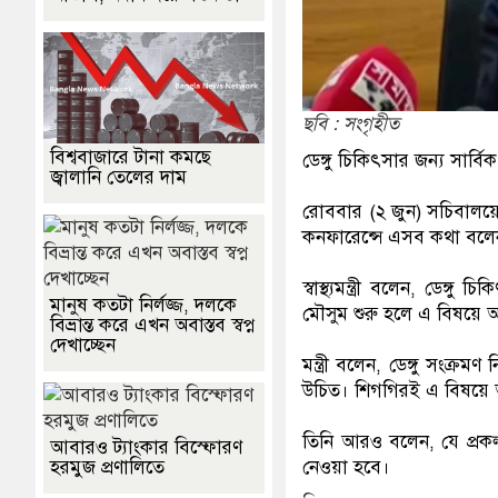
ছবি : সংগৃহীত
বিশ্ববাজারে টানা কমছে
ডেঙ্গু চিকিৎসার জন্য সার্বিক 
জ্বালানি তেলের দাম
রোববার (২ জুন) সচিবালয়ে স্বা
কনফারেন্সে এসব কথা বলে
স্বাস্থ্যমন্ত্রী বলেন, ডেঙ্গ
মানুষ কতটা নির্লজ্জ, দলকে
মৌসুম শুরু হলে এ বিষয়ে
বিভ্রান্ত করে এখন অবাস্তব স্বপ্ন
দেখাচ্ছেন
মন্ত্রী বলেন, ডেঙ্গু সংক্রমণ
উচিত। শিগগিরই এ বিষয়ে আ
তিনি আরও বলেন, যে প্রক
আবারও ট্যাংকার বিস্ফোরণ
নেওয়া হবে।
হরমুজ প্রণালিতে