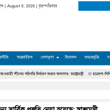
াব্দ | August 6, 2026
|
বৃহস্পতিবার
জনীতি
আন্তর্জাতিক
খেলাধুলা
বিনোদন
তথ্যপ্রযুক্তি
স
পরিণতি নির্ধারণ করবে আদালত: স্বরাষ্ট্রমন্ত্রী
ছাত্রদল-শিবির সংঘর্ষ ১৩ শ
 সার্বিক প্রস্তুতি নেয়া হয়েছে: স্বাস্থ্যমন্ত্রী