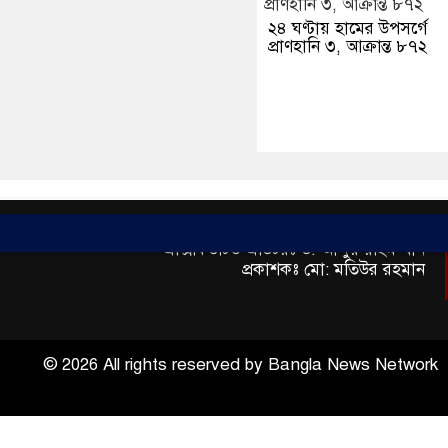
২৪ ঘণ্টায় হামের উপসর্গে
প্রাণহানি ৩, আক্রান্ত ৮৭২
সম্পাদকঃ মো: ফারুক হোসেইন
এক্সিকিউটিভ এডিটরঃ ড. আব্দুর রহিম খান
প্রকাশকঃ মো: মতিউর রহমান
© 2026 All rights reserved by Bangla News Network