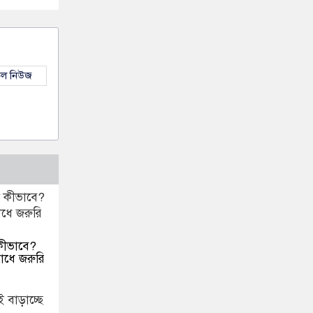
কল নিউজ
 কীভাবে?
রোধে জরুরি