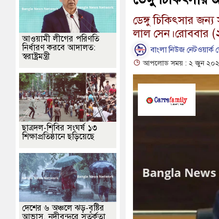
ডেঙ্গু চিকিৎসার জন্য সা
লাল সেন।রোববার (২ জ
আওয়ামী লীগের পরিণতি
নির্ধারণ করবে আদালত:
বাংলা নিউজ নেটওয়ার্ক ড
স্বরাষ্ট্রমন্ত্রী
আপলোড সময় : ২ জুন ২০২৪
ছাত্রদল-শিবির সংঘর্ষ ১৩
শিক্ষাপ্রতিষ্ঠানে ছড়িয়েছে
দেশের ৬ অঞ্চলে ঝড়-বৃষ্টির
আভাস, নদীবন্দরে সতর্কতা