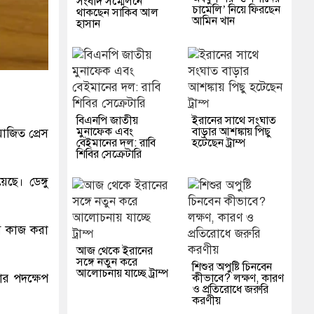
সংবাদ সম্মেলনে
চামেলি’ নিয়ে ফিরছেন
থাকছেন সাকিব আল
আমিন খান
হাসান
বিএনপি জাতীয়
ইরানের সাথে সংঘাত
মুনাফেক এবং
বাড়ার আশঙ্কায় পিছু
আয়োজিত প্রেস
বেইমানের দল: রাবি
হটেছেন ট্রাম্প
শিবির সেক্রেটারি
়েছে। ডেঙ্গু
যোগে কাজ করা
আজ থেকে ইরানের
সঙ্গে নতুন করে
শিশুর অপুষ্টি চিনবেন
আলোচনায় যাচ্ছে ট্রাম্প
র পদক্ষেপ
কীভাবে? লক্ষণ, কারণ
ও প্রতিরোধে জরুরি
করণীয়