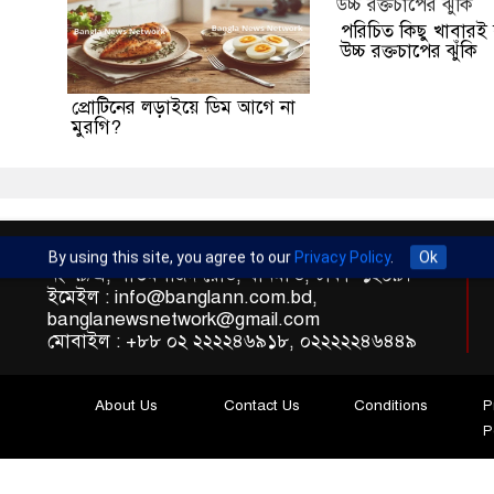
পরিচিত কিছু খাবারই 
উচ্চ রক্তচাপের ঝুঁকি
প্রোটিনের লড়াইয়ে ডিম আগে না
মুরগি?
অফিস : রুপায়ন জেড. আর প্লাজা (৯তলা), প্লট- ৪৬,রোড
By using this site, you agree to our
Privacy Policy
.
Ok
নং- ৯/এ, সাতমসজিদ রোড, ধানমন্ডি, ঢাকা- ১২০৯।
ইমেইল : info@banglann.com.bd,
banglanewsnetwork@gmail.com
মোবাইল : +৮৮ ০২ ২২২২৪৬৯১৮, ০২২২২২৪৬৪৪৯
About Us
Contact Us
Conditions
P
P