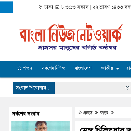
ঢাকা
৮:৩:১৪ সকাল
|
২২ শ্রাবণ ১৪৩৩ বঙ্গ
প্রচ্ছদ
সর্বশেষ নিউজ
বাংলাদেশ
জাতীয়
রা
সংবাদ শিরোনাম :
আওয়ামী লীগের 
প্রচ্ছদ
স্বাস্থ্য
সর্বশেষ সংবাদ
ডেঙ্গু চিকিৎসার জন্য