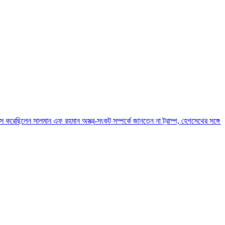
 সালমান এফ রহমান
অস্ত্র-সংকট সম্পর্কে জানতেন না ট্রাম্প, হেগসেথের সঙ্গে বাগ্‌যুদ্ধে জড়ান 