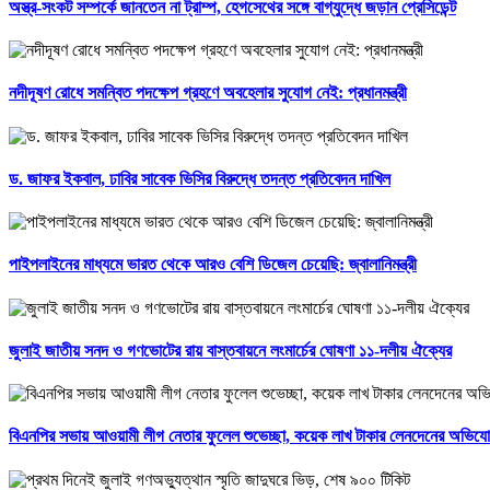
অস্ত্র-সংকট সম্পর্কে জানতেন না ট্রাম্প, হেগসেথের সঙ্গে বাগ্‌যুদ্ধে জড়ান প্রেসিডেন্ট
নদীদূষণ রোধে সমন্বিত পদক্ষেপ গ্রহণে অবহেলার সুযোগ নেই: প্রধানমন্ত্রী
ড. জাফর ইকবাল, ঢাবির সাবেক ভিসির বিরুদ্ধে তদন্ত প্রতিবেদন দাখিল
পাইপলাইনের মাধ্যমে ভারত থেকে আরও বেশি ডিজেল চেয়েছি: জ্বালানিমন্ত্রী
জুলাই জাতীয় সনদ ও গণভোটের রায় বাস্তবায়নে লংমার্চের ঘোষণা ১১-দলীয় ঐক্যের
বিএনপির সভায় আওয়ামী লীগ নেতার ফুলেল শুভেচ্ছা, কয়েক লাখ টাকার লেনদেনের অভিয