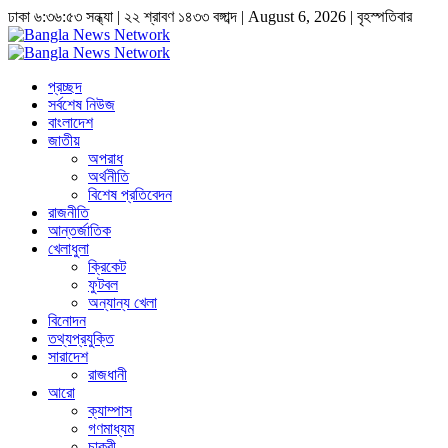
ঢাকা
৬:৩৬:৫৩ সন্ধ্যা
|
২২ শ্রাবণ ১৪৩৩ বঙ্গাব্দ | August 6, 2026
|
বৃহস্পতিবার
প্রচ্ছদ
সর্বশেষ নিউজ
বাংলাদেশ
জাতীয়
অপরাধ
অর্থনীতি
বিশেষ প্রতিবেদন
রাজনীতি
আন্তর্জাতিক
খেলাধুলা
ক্রিকেট
ফুটবল
অন্যান্য খেলা
বিনোদন
তথ্যপ্রযুক্তি
সারাদেশ
রাজধানী
আরো
ক্যাম্পাস
গণমাধ্যম
চাকুরী