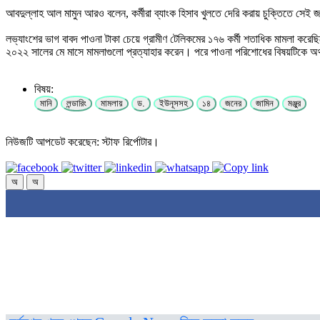
আবদুল্লাহ আল মামুন আরও বলেন, কর্মীরা ব্যাংক হিসাব খুলতে দেরি করায় চুক্তিতে সেই জ
লভ্যাংশের ভাগ বাবদ পাওনা টাকা চেয়ে গ্রামীণ টেলিকমের ১৭৬ কর্মী শতাধিক মামলা করে
২০২২ সালের মে মাসে মামলাগুলো প্রত্যাহার করেন। পরে পাওনা পরিশোধের বিষয়টিকে অর্
বিষয়:
মানি
লন্ডারিং
মামলায়
ড.
ইউনূসসহ
১৪
জনের
জামিন
মঞ্জুর
নিউজটি আপডেট করেছেন: স্টাফ রির্পোটার।
অ
অ