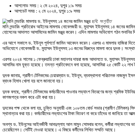
আপলোড সময় : ২ মে ২০২৪, দুপুর ১:৯ সময়
আপডেট সময় : ২ মে ২০২৪, দুপুর ১:৯ সময়
ছবি: সংগৃহীত
মানি লন্ডারিং প্রতিরোধ আইনের মামলায় নোবেলজয়ী ড. মুহাম্মদ ইউনূসসহ ১৪ জনের জা
হোসেনের আদালত আসামিদের জামিন মঞ্জুর করেন। এদিন মামলার অভিযোগ গঠন শুনানির দি
এর আগে সকালে ড. ইউনূস পূর্বশর্তে জামিন আবেদন করেন। এরপর এ মামলায় হাজিরা দিত
অভিযোগে নোবেলজয়ী ড. মুহাম্মদ ইউনূসসহ ১৩ জনের বিরুদ্ধে মামলা করে দুদক। সংস্থা
এরপর ২০২৪ সালের ১ ফেব্রুয়ারি ঢাকা মহানগর দায়রা জজ আদালতে ড. মুহাম্মদ ইউনূসসহ
আসামির নাম যুক্ত হয়েছে।
তদন্ত প্রতিবেদনে বলা হয়েছে, আসামিরা ২৫ কোটি ২২ লাখ ট
দুদক জানায়, গ্রামীণ টেলিকমের চেয়ারম্যান ড. ইউনূস, ব্যবস্থাপনা পরিচালক নাজমুল ইস
ব্যাংক হিসাব খোলা হয় বলে জানানো হয়।
দুদক বলছে, গ্রামীণ টেলিকমের কর্মচারীদের পাওনার লভ্যাংশ বিতরণের জন্য শ্রমিক ইউনি
কাগজপত্র নকল করে এটা করা হয়।
দুদকের পক্ষ থেকে বলা হয়, চুক্তি অনুযায়ী এবং ১০৮তম বোর্ড সভার (গ্রামীণ টেলিকম) স
স্থানান্তর করা হয়। কর্মচারীদের লভ্যাংশের টাকা বিতরণ না করে তাঁদের না জানিয়ে তা আত
অবশ্য ড. ইউনূসের আইনজীবী আবদুল্লাহ আল মামুন সোমবার বলেন, কর্মীরা লভ্যাংশের ভ
চেয়েছিলেন। সেটিই দেওয়া হয়েছে। এ বিষয়ে কর্মীদের লিখিত সম্মতি আছে।