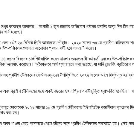
মিন মঞ্জুর করেছেন আদালত। আগামী ২ জুন মামলার অভিযোগ গঠনের শুনানির জন্য দিন ঠি
ন ধার্য রয়েছে।
ে বেলা ১১টা ২০ মিনিটে তিনি আদালতে পৌঁছান।
২০২৩ সালের ৩০ মে গ্রামীণ টেলিকমের শ্
র উপ-পরিচালক গুলশান আনোয়ার প্রধান বাদী হয়ে মামলাটি করেন।
 ১৪ জনের বিরুদ্ধে চার্জশিট দাখিল করেন মামলার তদন্তকারী কর্মকর্তা দুদকের উপ-পরিচ
াকা আত্মসাৎ করেছেন। অবৈধভাবে অর্থ স্থানান্তর করা হয়েছে, যা মানি লন্ডারিং প্রতির
লামসহ গ্রামীণ টেলিকমের বোর্ড সদস্যদের উপস্থিতিতে ২০২২ সালের ৯ মে সিদ্ধান্ত হয় ব্য
য়ন এবং গ্রামীণ টেলিকমের সঙ্গে একই বছরের ২৭ এপ্রিল একটি চুক্তি স্বাক্ষরিত হয়েছিল।
িদ্ধান্ত মোতাবেক ২০২২ সালের ১০ মে গ্রামীণ টেলিকমের ইউনাইটেড কমার্শিয়াল ব্যাংকের ম
্মসাৎ করা হয়।
াগ বাবদ পাওনা চেয়ে আদালতে গেলে তাঁদের সঙ্গে গ্রামীণ টেলিকমের সমঝোতা হয়। সেই সম