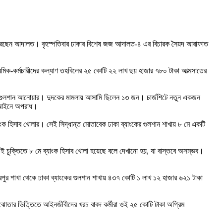
ক করেছেন আদালত।
বৃহস্পতিবার ঢাকার বিশেষ জজ আদালত-৪ এর বিচারক সৈয়দ আরাফাত
রমিক-কর্মচারীদের কল্যাণ তহবিলের ২৫ কোটি ২২ লাখ ছয় হাজার ৭৮০ টাকা আত্মসাতের
ালক গুলশান আনোয়ার। দুদকের মামলায় আসামি ছিলেন ১৩ জন। চার্জশিটে নতুন একজন
োধ আইনে অপরাধ।
াংক হিসাব খোলার। সেই সিদ্ধান্ত মোতাবেক ঢাকা ব্যাংকের গুলশান শাখায় ৮ মে একটি
 ওই চুক্তিতে ৮ মে ব্যাংক হিসাব খোলা হয়েছে বলে দেখানো হয়, যা বাস্তবে অসম্ভব।
িরপুর শাখা থেকে ঢাকা ব্যাংকের গুলশান শাখায় ৪৩৭ কোটি ১ লাখ ১২ হাজার ৬২১ টাকা
ঝোতার ভিত্তিতে আইনজীবীদের খরচ বাবদ কর্মীরা ওই ২৫ কোটি টাকা অগ্রিম