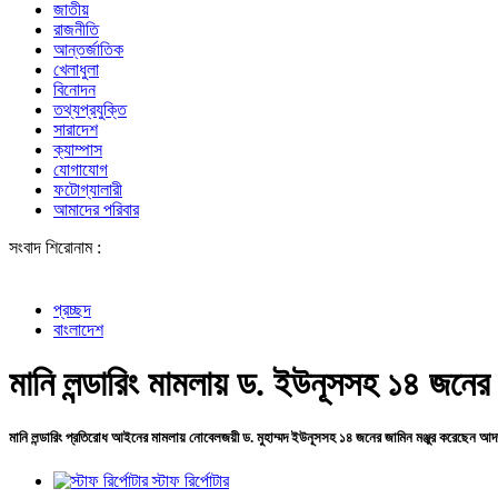
জাতীয়
রাজনীতি
আন্তর্জাতিক
খেলাধুলা
বিনোদন
তথ্যপ্রযুক্তি
সারাদেশ
ক্যাম্পাস
যোগাযোগ
ফটোগ্যালারী
আমাদের পরিবার
সংবাদ শিরোনাম :
প্রচ্ছদ
বাংলাদেশ
মানি লন্ডারিং মামলায় ড. ইউনূসসহ ১৪ জনের জ
মানি লন্ডারিং প্রতিরোধ আইনের মামলায় নোবেলজয়ী ড. মুহাম্মদ ইউনূসসহ ১৪ জনের জামিন মঞ্জুর করেছেন 
স্টাফ রির্পোটার