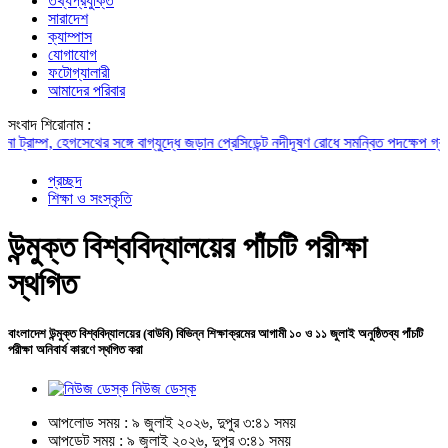
তথ্যপ্রযুক্তি
সারাদেশ
ক্যাম্পাস
যোগাযোগ
ফটোগ্যালারী
আমাদের পরিবার
সংবাদ শিরোনাম :
্প, হেগসেথের সঙ্গে বাগ্‌যুদ্ধে জড়ান প্রেসিডেন্ট
নদীদূষণ রোধে সমন্বিত পদক্ষেপ গ্রহণে অবহ
প্রচ্ছদ
শিক্ষা ও সংস্কৃতি
উন্মুক্ত বিশ্ববিদ্যালয়ের পাঁচটি পরীক্ষা
স্থগিত
বাংলাদেশ উন্মুক্ত বিশ্ববিদ্যালয়ের (বাউবি) বিভিন্ন শিক্ষাক্রমের আগামী ১০ ও ১১ জুলাই অনুষ্ঠিতব্য পাঁচটি
পরীক্ষা অনিবার্য কারণে স্থগিত করা
নিউজ ডেস্ক
আপলোড সময় : ৯ জুলাই ২০২৬, দুপুর ৩:৪১ সময়
আপডেট সময় : ৯ জুলাই ২০২৬, দুপুর ৩:৪১ সময়