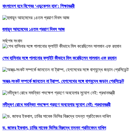
বাংলাদেশ হবে বিশ্বের ‘এডুকেশন হাব’: শিক্ষামন্ত্রী
হুমায়ূন আহমেদের ১৪তম প্রয়াণ দিবস আজ
সর্বশেষ সংবাদ
শেখ হাসিনার সঙ্গে পালানোর ফ্লাইট কীভাবে মিস করেছিলেন সালমান এফ রহমান
অস্ত্র-সংকট সম্পর্কে জানতেন না ট্রাম্প, হেগসেথের সঙ্গে বাগ্‌যুদ্ধে জড়ান প্রেসিডেন্ট
নদীদূষণ রোধে সমন্বিত পদক্ষেপ গ্রহণে অবহেলার সুযোগ নেই: প্রধানমন্ত্রী
ড. জাফর ইকবাল, ঢাবির সাবেক ভিসির বিরুদ্ধে তদন্ত প্রতিবেদন দাখিল