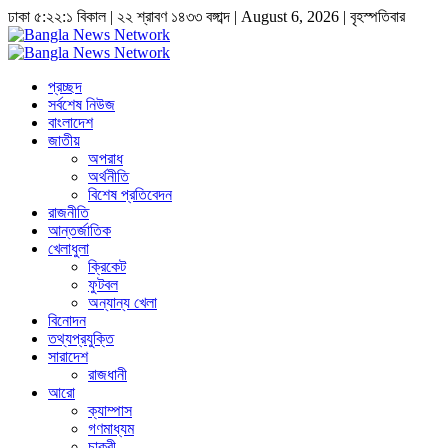
ঢাকা
৫:২২:১ বিকাল
|
২২ শ্রাবণ ১৪৩৩ বঙ্গাব্দ | August 6, 2026
|
বৃহস্পতিবার
প্রচ্ছদ
সর্বশেষ নিউজ
বাংলাদেশ
জাতীয়
অপরাধ
অর্থনীতি
বিশেষ প্রতিবেদন
রাজনীতি
আন্তর্জাতিক
খেলাধুলা
ক্রিকেট
ফুটবল
অন্যান্য খেলা
বিনোদন
তথ্যপ্রযুক্তি
সারাদেশ
রাজধানী
আরো
ক্যাম্পাস
গণমাধ্যম
চাকুরী