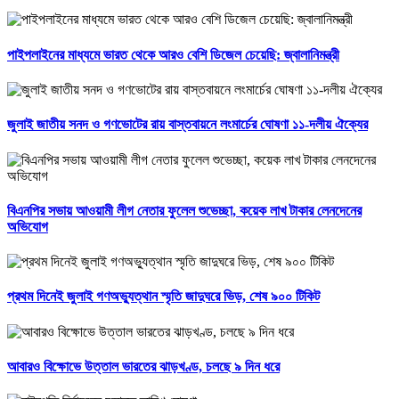
পাইপলাইনের মাধ্যমে ভারত থেকে আরও বেশি ডিজেল চেয়েছি: জ্বালানিমন্ত্রী
জুলাই জাতীয় সনদ ও গণভোটের রায় বাস্তবায়নে লংমার্চের ঘোষণা ১১-দলীয় ঐক্যের
বিএনপির সভায় আওয়ামী লীগ নেতার ফুলেল শুভেচ্ছা, কয়েক লাখ টাকার লেনদেনের
অভিযোগ
প্রথম দিনেই জুলাই গণঅভ্যুত্থান স্মৃতি জাদুঘরে ভিড়, শেষ ৯০০ টিকিট
আবারও বিক্ষোভে উত্তাল ভারতের ঝাড়খণ্ড, চলছে ৯ দিন ধরে