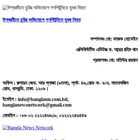
ঈশ্বরদীতে চুরির অভিযোগে গণপিটুনিতে যুবক নিহত
সম্পাদকঃ মো: ফারুক হোসেইন
এক্সিকিউটিভ এডিটরঃ ড. আব্দুর রহিম খান
প্রকাশকঃ মো: মতিউর রহমান
অফিস : রুপায়ন জেড. আর প্লাজা (৯তলা), প্লট- ৪৬,রোড নং- ৯/এ, সাতমসজিদ
রোড, ধানমন্ডি, ঢাকা- ১২০৯।
ইমেইল : info@banglann.com.bd,
banglanewsnetwork@gmail.com
মোবাইল : +৮৮ ০২ ২২২২৪৬৯১৮, ০২২২২২৪৬৪৪৯