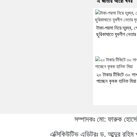
এ জাতীয় আরো খবর
টাকা-পয়সা নিয়ে দ্বন্দ্ব, গ
ছুরিকাঘাতে যুবলীগ নেতার ম
২০ টাকার টিকিটে ৩০ লাখ
পাচ্ছেন কৃষক হানিফ মিয়া
সম্পাদকঃ মো: ফারুক হোস
এক্সিকিউটিভ এডিটরঃ ড. আব্দুর রহিম 