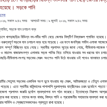
িত হয়েছে। সড়কে পানি
েস্ক
২০২৬, সকাল ৯:৪২ সময়
আপডেট সময় : ৯ জুলাই ২০২৬, সকাল ৯:৪২ সময়
ি ঢলে খাগড়াছড়ির বিভিন্ন নদ-নদীর পানি বেড়ে জেলার বিস্তীর্ণ নিম্নাঞ্চল প্লাবিত হয়েছ
 গুরুত্বপূর্ণ সড়কে যান চলাচল বন্ধ হয়ে পড়েছে। এর ফলে জনপ্রিয় পর্যটন এলাকা সাজেকে
সম্পূর্ণ বিচ্ছিন্ন হয়ে গেছে। স্থানীয় প্রশাসন সূত্রে জানা গেছে, দীঘিনালা-সাজেক
ার ও মাচালং বাজারসংলগ্ন এলাকায় সড়ক পানির নিচে তলিয়ে যাওয়ায় সব ধরনের যান চলাচ
াছড়ি-দীঘিনালা-লংগদু সড়কের মেরুং অংশেও পানি উঠে যাওয়ায় ওই পথেও যানবাহন চলাচ
ার্টার সেতুসহ সড়কের একাধিক অংশ ডুবে যাওয়ায় বড় মেরুং, আটারকছড়া ও তেঁতুল এলাকার
পড়েছে। এতে স্থানীয় বাসিন্দাদের পাশাপাশি দূরপাল্লার যাত্রীদেরও চরম দুর্ভোগে পড়তে
পজেলা প্রশাসন জরুরি দুর্যোগ ব্যবস্থাপনা দল গঠন করেছে। ইতোমধ্যে নিরাপদ আশ্রয়কে
ন্তর করা হয়েছে। তাদের জন্য খাবার, বিশুদ্ধ পানি ও প্রয়োজনীয় সহায়তার ব্যবস্থা করা
য়ার সার্ভিস ও স্বেচ্ছাসেবকদেরও প্রস্তুত রাখা হয়েছে।