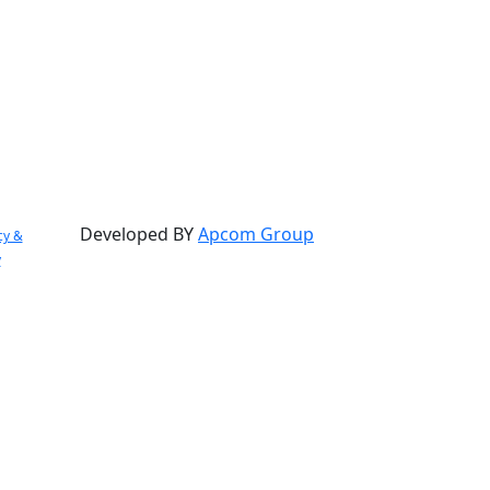
Developed BY
Apcom Group
cy &
y