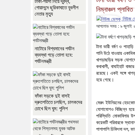
টাকা-পয়সা নিয়ে দ্বন্দ্ব,
গোয়ালন্দে ছুরিকাঘাতে যুবলীগ
নিম্নাঞ্চল প্লাব
নেতার মৃত্যু
নিউজ ড
আপলোড সময় : ৯ জুলাই 
টানা ভারী বর্ষণ ও পাহাড়
নাটোরে বিশ্বমানের পর্যটন
পানি উঠে যাওয়ায় একাধিক
ব্যবস্থা গড়ে তোলা হবে:
খাগড়াছড়ির সড়ক যোগাযোগ 
পর্যটনমন্ত্রী
কবাখালী, বাঘাইহাট বাজ
রয়েছে। একই সঙ্গে খাগড়
হয়ে গেছে।
ফাঁকা সড়কে দুই বাসই
দ্রুতগতিতে চলছিল, চালকদের
মেরুং ইউনিয়নের হেডকোয়
চোখে ছিল ঘুম: পুলিশ
যোগাযোগও বিচ্ছিন্ন হয়ে 
পরিস্থিতি মোকাবিলায় উ
কয়েকটি পরিবারকে স্থানা
পাশাপাশি চিকিৎসা দল, ফা