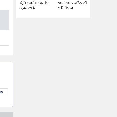
কটূক্তিকারীরা পথভ্রষ্ট:
ম্যান’ খ্যাত অভিনেত্রী
নরেন্দ্র মোদি
মেরি রিভেরা
উজ