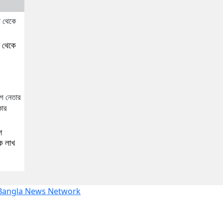
া থেকে
গ
েক লাখ