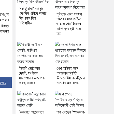
‘মার্চ টু ঢাকা’ কর্মসূচি
এক দিন এগিয়ে আনার
পুলিশের কোন সদস্য
আশঙ্কা
সিদ্ধান্ত ছিল
মাদকের সঙ্গে জড়িত
 যাওয়ার
ঐতিহাসিক
থাকলে তার বিরুদ্ধে
িভিন্ন
আগে ব্যবস্থা নিতে
সম্পন্ন
হবে
বিরোধী জোট নাম
শেখ হাসিনার সঙ্গে
দেয়নি, সংবিধান
পালানোর ফ্লাইট
সংশোধনের কাজ শুরু
কীভাবে মিস করেছিলেন
করুন :
করছে সরকার
সালমান এফ রহমান
‘ককরোচ’ আন্দোলনে
মারা গেছেন ‘স্পাইডার-