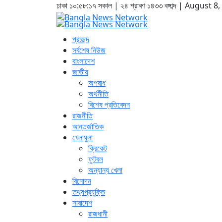
ঢাকা
১০:৫৮:১৭ সকাল
|
২৪ শ্রাবণ ১৪৩৩ বঙ্গাব্দ | August 8
প্রচ্ছদ
সর্বশেষ নিউজ
বাংলাদেশ
জাতীয়
অপরাধ
অর্থনীতি
বিশেষ প্রতিবেদন
রাজনীতি
আন্তর্জাতিক
খেলাধুলা
ক্রিকেট
ফুটবল
অন্যান্য খেলা
বিনোদন
তথ্যপ্রযুক্তি
সারাদেশ
রাজধানী