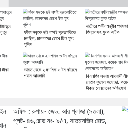
োয়ালন্দে
নাটোরে পর্যটনমন্ত্রীর পথসভ
ৃত্যু
পিস্তলসহ যুবক আটক
ফাঁকা সড়কে দুই বাসই দ্রুতগতিতে
চলছিল, চালকদের চোখে ছিল ঘুম:
পুলিশ
 টাকা
ভারত থেকে ২ দশমিক ৩ টন কাঁদুনে
গ্যাস আমদানি
বিএনপির সভায় আওয়ামী লী
নেতার ফুলেল শুভেচ্ছা, কয়
টাকার লেনদেনের অভিযোগ
েইন
অফিস : রুপায়ন জেড. আর প্লাজা (৯তলা),
প্লট- ৪৬,রোড নং- ৯/এ, সাতমসজিদ রোড,
খান