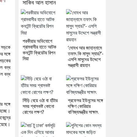
সাকিব আল হাসান
পরকীয়ার অভিযোগে
গ্রামবাসীর হাতে আটক
ে। সড়কে
‘দোযখ আর জাহান্নামে
কনটেন্ট ক্রিয়েটর রিপন
তফাৎ কি মাসুদ স্যার?’-
র সঙ্গে
মিয়া
এসপি মাসুদের উদ্দেশে
 সড়কের
সন্ত্রাসী রায়হান
ল বন্ধ
ল বন্ধ
সিঁড়ি বেয়ে ওঠা বা হাঁটার
প্রফেসর ইউনূসের সঙ্গে
 সঙ্গে
সময় শ্বাসকষ্ট কোনো
দক্ষিণ কোরিয়ার
 হচ্ছে।
রোগের লক্ষণ?
বাণিজ্যমন্ত্রীর সাক্ষাৎ
ন্দ্রে
 হয়েছে।