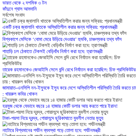
ভারত থেকে ২ দশমিক ৩ টন
কাঁদুনে গ্যাস আমদানি
সর্বশেষ সংবাদ
একটি চক্র জ্বালানি খাতকে অস্থিতিশীল করার জন্য সক্রিয়: প্রধানমন্ত্রী
বিশ্বকাপে মেসিকে ‘বোমা মেরে উড়িয়ে দেওয়ার’ হুমকি, চাঞ্চল্যকর তথ্য ফাঁস
পাহাড়ি ঢল ঠেকাতে টেকসই বেড়িবাঁধ নির্মাণ করা হবে: ত্রাণমন্ত্রী
তারেক রহমানকেও জেআইসি সেলে বন্দি রেখে নির্যাতন করা হয়েছিল: চিফ প্রসিকিউটর
জামায়াত-এনসিপি নন-ইস্যুকে ইস্যু করে দেশে অস্থিতিশীল পরিস্থিতি তৈরি করতে চা
: খায়রুল কবির খোকন
হরমুজ থেকে যেভাবে বছরে ১৪ হাজার কোটি ডলার আয় করতে পারে ইরান!
টাকা-পয়সা নিয়ে দ্বন্দ্ব, গোয়ালন্দে ছুরিকাঘাতে যুবলীগ নেতার মৃত্যু
নাটোরে বিশ্বমানের পর্যটন ব্যবস্থা গড়ে তোলা হবে: পর্যটনমন্ত্রী