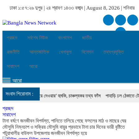
ঢাকা
১:৫৭:২৬ দুপুর
|
২৪ শ্রাবণ ১৪৩৩ বঙ্গাব্দ | August 8, 2026
|
শনিবার
প্রচ্ছদ
সর্বশেষ নিউজ
বাংলাদেশ
জাতীয়
রাজনীতি
আন্তর্জাতিক
খেলাধুলা
বিনোদন
তথ্যপ্রযুক্তি
সারাদেশ
আরো
আরো
সংবাদ শিরোনাম :
কে ‘বোমা মেরে উড়িয়ে দেওয়ার’ হুমকি, চাঞ্চল্যকর তথ্য ফাঁস
পাহাড়ি ঢল ঠেকাতে টেকসই বেড়ি
প্রচ্ছদ
সারাদেশ
টানা বর্ষণে জনজীবন বিপর্যস্ত, পানিতে তলিয়ে গেছে ফসলের মাঠ ও মাছের ঘের
মৌসুমি নিম্নচাপ ও সক্রিয় মৌসুমি বায়ুর প্রভাবে টানা চার দিনের ভারী বৃষ্টিতে
পটুয়াখালীর বাউফল উপজেলায় জনজীবন বিপর্যস্ত হয়ে