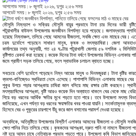
নিউজ ডেস্ক
আপলোড সময় : ৮ জুলাই ২০২৬, দুপুর ২:৫৬ সময়
আপডেট সময় : ৮ জুলাই ২০২৬, দুপুর ২:৫৬ সময়
মৌসুমি নিম্নচাপ ও সক্রিয় মৌসুমি বায়ুর প্রভাবে টানা চার দিনের ভারী বৃষ্টি
পটুয়াখালীর বাউফল উপজেলায় জনজীবন বিপর্যস্ত হয়ে পড়েছে। জলাবদ্ধতায় প্লাব
হয়েছে নিম্নাঞ্চল, তলিয়ে গেছে আমনের বীজতলা, সবজি ক্ষেত এবং মাছের ঘের। এ
চরম দুর্ভোগে পড়েছেন সাধারণ মানুষ, কৃষক ও মৎস্যচাষিরা। জেলা আবহাও
কার্যালয়ের তথ্য অনুযায়ী, গত ২৪ ঘণ্টায় পটুয়াখালী জেলায় ৫৯ দশমিক ২ মিলিমিট
বৃষ্টিপাত রেকর্ড করা হয়েছে। কয়েক দিনের টানা বর্ষণে উপজেলার বিভিন্ন এলাকায় পা
জমে গ্রামীণ সড়ক তলিয়ে গেছে, ফলে স্বাভাবিক চলাচল ব্যাহত হচ্ছে।
সবচেয়ে বেশি দুর্ভোগে পড়েছেন নিম্ন আয়ের মানুষ ও দিনমজুররা। টানা বৃষ্টির কার
ব্যবসা-বাণিজ্যেও স্থবিরতা নেমে এসেছে। পাশাপাশি বিভিন্ন এলাকায় মাছের ঘের
পুকুর উপচে পড়ার আশঙ্কায় চাষিরা জাল বসিয়ে মাছ রক্ষার চেষ্টা করছেন। স্থান
মৎস্যচাষিদের আশঙ্কা, বৃষ্টি আরও কয়েক দিন অব্যাহত থাকলে ঘের থেকে মাছ বেরি
গিয়ে বড় ধরনের আর্থিক ক্ষতির মুখে পড়তে হতে পারে। তবে উপজেলা মৎস্য বিভ
জানিয়েছে, এখন পর্যন্ত বড় ধরনের ক্ষয়ক্ষতির খবর পাওয়া যায়নি। সতর্কতামূলক ব্যবস্
হিসেবে ঘের ও পুকুরের চারপাশে উঁচু করে জাল বসানোর পরামর্শ দেওয়া হয়েছে।
অন্যদিকে, অতিবৃষ্টিতে উপজেলার বিস্তীর্ণ এলাকার আমনের বীজতলা ও মৌসুমি সবজ
ক্ষেত পানির নিচে তলিয়ে গেছে। কৃষকদের আশঙ্কা, দ্রুত পানি না নামলে বীজতলা প
নষ্ট হয়ে আমন চাষে নেতিবাচক প্রভাব পড়তে পারে। উপজেলা কৃষি বিভাগ জানিয়েছ