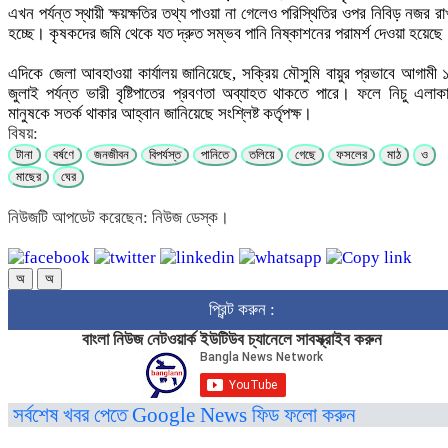
এখন পর্যন্ত স্থায়ী ক্ষয়ক্ষতির তথ্য পাওয়া না গেলেও পরিস্থিতির ওপর নিবিড় নজর রা
হচ্ছে। কৃষকদের জমি থেকে যত দ্রুত সম্ভব পানি নিষ্কাশনের পরামর্শ দেওয়া হয়েছ
এদিকে জেলা আবহাওয়া কার্যালয় জানিয়েছে, সক্রিয় মৌসুমি বায়ুর প্রভাবে আগামী 
জুলাই পর্যন্ত ভারী বৃষ্টিপাতের প্রবণতা অব্যাহত থাকতে পারে। ফলে নিচু এলাক
মানুষকে সতর্ক থাকার আহ্বান জানিয়েছে সংশ্লিষ্ট কর্তৃপক্ষ।
বিষয়:
টানা
বর্ষণে
জনজীবন
বিপর্যস্ত
পানিতে
তলিয়ে
গেছে
ফসলের
মাঠ
ও
মাছের
ঘের
নিউজটি আপডেট করেছেন: নিউজ ডেস্ক।
অ
অ
প্রিন্ট করুন :
বাংলা নিউজ নেটওয়ার্ক ইউটিউব চ্যানেলে সাবস্ক্রাইব করুন
সর্বশেষ খবর পেতে Google News ফিড ফলো করুন