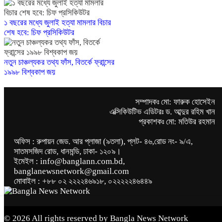
১ বছরের মধ্যে জুলাই হত্যা মামলার বিচার
শেষ হবে: চিফ প্রসিকিউটর
নতুন চাঞ্চল্যকর তথ্য ফাঁস, বিতর্কে ফ্রান্সের
১৯৯৮ বিশ্বকাপ জয়
সম্পাদকঃ মো: ফারুক হোসেইন
এক্সিকিউটিভ এডিটরঃ ড. আব্দুর রহিম খান
প্রকাশকঃ মো: মতিউর রহমান
অফিস : রুপায়ন জেড. আর প্লাজা (৯তলা), প্লট- ৪৬,রোড নং- ৯/এ,
সাতমসজিদ রোড, ধানমন্ডি, ঢাকা- ১২০৯।
ইমেইল : info@banglann.com.bd,
banglanewsnetwork@gmail.com
মোবাইল : +৮৮ ০২ ২২২২৪৬৯১৮, ০২২২২২৪৬৪৪৯
© 2026 All rights reserved by Bangla News Network