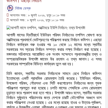
কমিশন। এছাড়া নির্বাচন
নিউজ ডেস্ক
আপলোড সময় : ৮ জুলাই ২০২৬, দুপুর ১০:১৮ সময়
আপডেট সময় : ৮ জুলাই ২০২৬, দুপুর ১০:১৮ সময়
আগামী মাসের দ্বিতীয়ার্ধে ইউনিয়ন পরিষদ নির্বাচনের তপশিল ঘোষণা করে
অক্টোবরের প্রথমার্ধে ভোটগ্রহণের পরিকল্পনা করছে নির্বাচন কমিশন। এছাড়া
নির্বাচন কার্যক্রম শুরু হওয়ার পর ১০ থেকে ১২ মাসের মধ্যে স্থানীয়
সরকারের সব স্তরের নির্বাচন সম্পন্ন করার লক্ষ্য নির্ধারণ করা হয়েছে।
মঙ্গলবার সচিবালয়ে আয়োজিত এক সংবাদ সম্মেলনে প্রধানমন্ত্রীর তথ্য ও
সম্প্রচারবিষয়ক উপদেষ্টা জাহেদ উর রহমান এ তথ্য জানান। এ সময়
সরকারের সাম্প্রতিক বিভিন্ন কার্যক্রম তুলে ধরা হয়।
তিনি জানান, স্থানীয় সরকার নির্বাচনকে সামনে রেখে নির্বাচন কমিশন
ইতোমধ্যে একটি প্রাথমিক রোডম্যাপ তৈরি করেছে। ইউনিয়ন পরিষদ,
উপজেলা পরিষদ, পৌরসভা এবং সিটি করপোরেশন নির্বাচনের জন্য পৃথক
পরিকল্পনা প্রস্তুত করা হয়েছে। চলতি মাসের শেষদিকে এসব রোডম্যাপ
চূড়ান্ত করে প্রকাশ করা হতে পারে। উপদেষ্টা আরও বলেন, স্থানীয় সরকার
নির্বাচন সুষ্ঠুভাবে পরিচালনার জন্য দেশকে চারটি ভৌগোলিক অঞ্চলে ভাগ
করার পরিকল্পনা নেওয়া হয়েছে। এর মধ্যে রয়েছে হাওর ও উত্তর-পূর্বাঞ্চল,
পার্বত্য ও উপকূলীয় এলাকা, নদীপ্রধান ও চরাঞ্চল এবং সমতল ও শহরাঞ্চল।