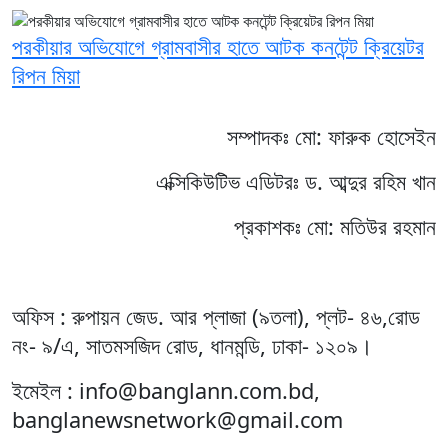
পরকীয়ার অভিযোগে গ্রামবাসীর হাতে আটক কনটেন্ট ক্রিয়েটর
রিপন মিয়া
সম্পাদকঃ মো: ফারুক হোসেইন
এক্সিকিউটিভ এডিটরঃ ড. আব্দুর রহিম খান
প্রকাশকঃ মো: মতিউর রহমান
অফিস : রুপায়ন জেড. আর প্লাজা (৯তলা), প্লট- ৪৬,রোড
নং- ৯/এ, সাতমসজিদ রোড, ধানমন্ডি, ঢাকা- ১২০৯।
ইমেইল : info@banglann.com.bd,
banglanewsnetwork@gmail.com