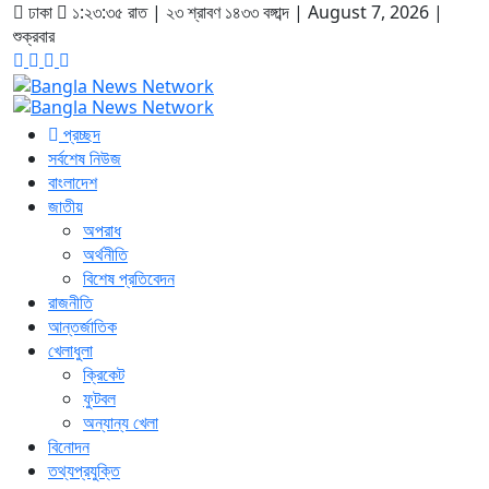
ঢাকা
১:২৩:৩৫ রাত
|
২৩ শ্রাবণ ১৪৩৩ বঙ্গাব্দ | August 7, 2026
|
শুক্রবার
প্রচ্ছদ
সর্বশেষ নিউজ
বাংলাদেশ
জাতীয়
অপরাধ
অর্থনীতি
বিশেষ প্রতিবেদন
রাজনীতি
আন্তর্জাতিক
খেলাধুলা
ক্রিকেট
ফুটবল
অন্যান্য খেলা
বিনোদন
তথ্যপ্রযুক্তি