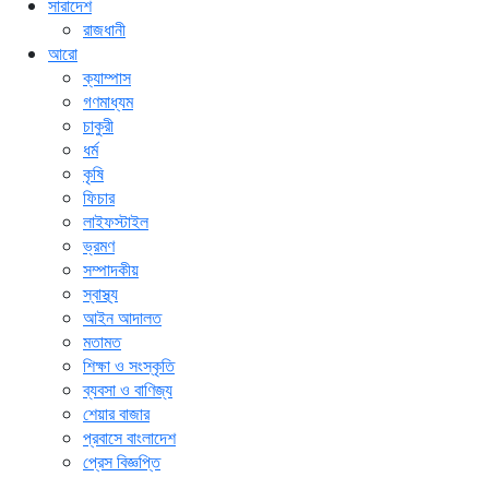
সারাদেশ
রাজধানী
আরো
ক্যাম্পাস
গণমাধ্যম
চাকুরী
ধর্ম
কৃষি
ফিচার
লাইফস্টাইল
ভ্রমণ
সম্পাদকীয়
স্বাস্থ্য
আইন আদালত
মতামত
শিক্ষা ও সংস্কৃতি
ব্যবসা ও বাণিজ্য
শেয়ার বাজার
প্রবাসে বাংলাদেশ
প্রেস বিজ্ঞপ্তি