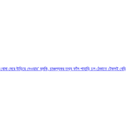
য়ে দেওয়ার’ হুমকি, চাঞ্চল্যকর তথ্য ফাঁস
পাহাড়ি ঢল ঠেকাতে টেকসই বেড়িবাঁধ নির্মাণ করা হবে: