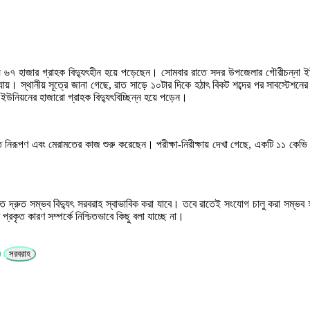
রায় ৬৭ হাজার গ্রাহক বিদ্যুৎহীন হয়ে পড়েছেন। সোমবার রাতে সদর উপজেলার গৌরীচন্না ইউন
হয়ে যায়। স্থানীয় সূত্রে জানা গেছে, রাত সাড়ে ১০টার দিকে হঠাৎ বিকট শব্দের পর সাবস্টে
টি ইউনিয়নের হাজারো গ্রাহক বিদ্যুৎবিচ্ছিন্ন হয়ে পড়েন।
ক্ষতি নিরূপণ এবং মেরামতের কাজ শুরু করেছেন। পরীক্ষা-নিরীক্ষায় দেখা গেছে, একটি ১১ কে
 যত দ্রুত সম্ভব বিদ্যুৎ সরবরাহ স্বাভাবিক করা যাবে। তবে রাতেই সংযোগ চালু করা সম্ভব 
রকৃত কারণ সম্পর্কে নিশ্চিতভাবে কিছু বলা যাচ্ছে না।
সরবরাহ