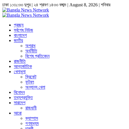
ঢাকা
১:৩১:৩৪ দুপুর
|
২৪ শ্রাবণ ১৪৩৩ বঙ্গাব্দ | August 8, 2026
|
শনিবার
প্রচ্ছদ
সর্বশেষ নিউজ
বাংলাদেশ
জাতীয়
অপরাধ
অর্থনীতি
বিশেষ প্রতিবেদন
রাজনীতি
আন্তর্জাতিক
খেলাধুলা
ক্রিকেট
ফুটবল
অন্যান্য খেলা
বিনোদন
তথ্যপ্রযুক্তি
সারাদেশ
রাজধানী
আরো
ক্যাম্পাস
গণমাধ্যম
চাকুরী