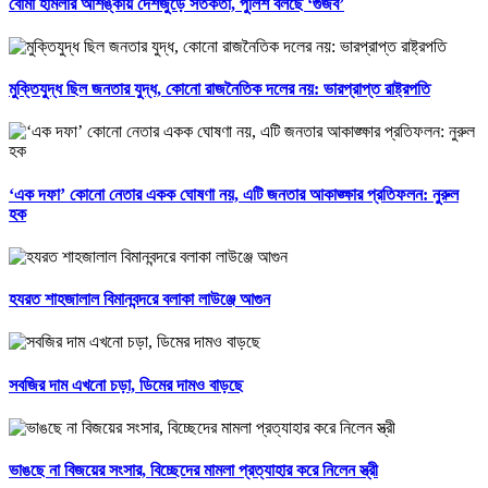
বোমা হামলার আশঙ্কায় দেশজুড়ে সতর্কতা, পুলিশ বলছে ‘গুজব’
মুক্তিযুদ্ধ ছিল জনতার যুদ্ধ, কোনো রাজনৈতিক দলের নয়: ভারপ্রাপ্ত রাষ্ট্রপতি
‘এক দফা’ কোনো নেতার একক ঘোষণা নয়, এটি জনতার আকাঙ্ক্ষার প্রতিফলন: নুরুল
হক
হযরত শাহজালাল বিমানবন্দরে বলাকা লাউঞ্জে আগুন
সবজির দাম এখনো চড়া, ডিমের দামও বাড়ছে
ভাঙছে না বিজয়ের সংসার, বিচ্ছেদের মামলা প্রত্যাহার করে নিলেন স্ত্রী