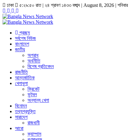
ঢাকা
৫:২৯:৫১ রাত
|
২৪ শ্রাবণ ১৪৩৩ বঙ্গাব্দ | August 8, 2026
|
শনিবার
প্রচ্ছদ
সর্বশেষ নিউজ
বাংলাদেশ
জাতীয়
অপরাধ
অর্থনীতি
বিশেষ প্রতিবেদন
রাজনীতি
আন্তর্জাতিক
খেলাধুলা
ক্রিকেট
ফুটবল
অন্যান্য খেলা
বিনোদন
তথ্যপ্রযুক্তি
সারাদেশ
রাজধানী
আরো
ক্যাম্পাস
গণমাধ্যম