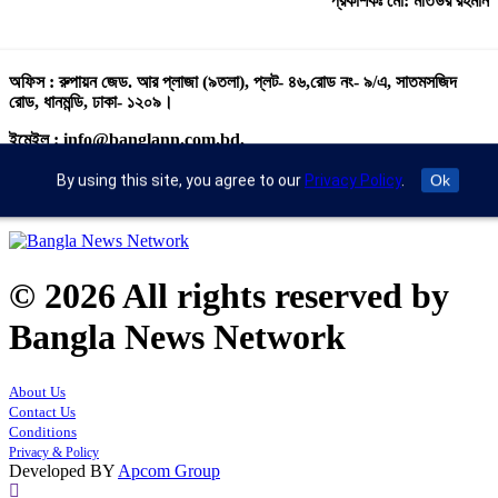
প্রকাশকঃ মো: মতিউর রহমান
অফিস : রুপায়ন জেড. আর প্লাজা (৯তলা), প্লট- ৪৬,রোড নং- ৯/এ, সাতমসজিদ
রোড, ধানমন্ডি, ঢাকা- ১২০৯।
ইমেইল : info@banglann.com.bd,
banglanewsnetwork@gmail.com
By using this site, you agree to our
Privacy Policy
.
Ok
মোবাইল : +৮৮ ০২ ২২২২৪৬৯১৮, ০২২২২২৪৬৪৪৯
© 2026 All rights reserved by
Bangla News Network
About Us
Contact Us
Conditions
Privacy & Policy
Developed BY
Apcom Group