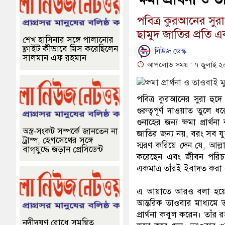
পবিত্র কুরআনের সুর
ছামুদ জাতির প্রতি এক
শেখ হাসিনার সঙ্গে পালানোর
ফ্লাইট কীভাবে মিস করেছিলেন
নিউজ ডেস্ক
সালমান এফ রহমান
আপলোড সময় : ৭ জুলাই ২
পবিত্র কুরআনের সুরা হুদ
গুরুত্বপূর্ণ দাওয়াত তুল
গুনাহের জন্য ক্ষমা প্রার
অস্ত্র-সংকট সম্পর্কে জানতেন না
জাতির জন্য নয়, বরং সব যু
ট্রাম্প, হেগসেথের সঙ্গে
স্মরণ করিয়ে দেন যে, আল্লাহ
বাগ্‌যুদ্ধে জড়ান প্রেসিডেন্ট
করেছেন এবং জীবন পরিচা
একমাত্র তাঁরই ইবাদত করা 
এ আয়াতে আরও বলা হয়েছে,
আন্তরিক তাওবার মাধ্যমে 
প্রার্থনা কবুল করেন। তাঁর
নদীদূষণ রোধে সমন্বিত