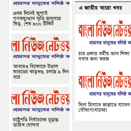
এ জাতীয় আরো খবর
প্রথম দিনেই জুলাই
গণঅভ্যুত্থান স্মৃতি জাদুঘরে
ভিড়, শেষ ৯০০ টিকিট
চার প্রকার ধর্মীয় জ্ঞান শিক্ষ
সবার জন্য ফরজ
আবারও বিক্ষোভে উত্তাল
ভারতের ঝাড়খণ্ড, চলছে ৯ দিন
ধরে
বিনা হিসাবে জান্নাতে যাবেন
সৌভাগ্যবানেরা
রাষ্ট্রপতি নির্বাচনের চূড়ান্ত
তারিখ ঘোষণা