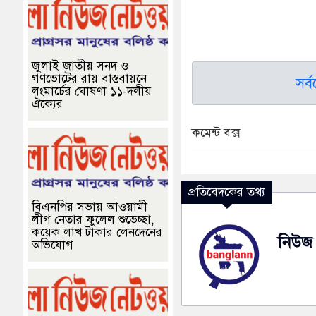
জুলাই জাতীয় সনদ ও
গণভোটের রায় বাস্তবায়নে
সর্
লংমার্চের ঘোষণা ১১-দলীয়
ঐক্যের
কমেন্ট বক্স
প্রতিবেদকের তথ্য
বিএনপির সভায় আওয়ামী
লীগ নেতার ফুলেল শুভেচ্ছা,
কয়েক লাখ টাকার লেনদেনের
নিউজ 
অভিযোগ