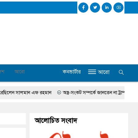
কনভার্টার
েশ
আরো
আরো
ন সালমান এফ রহমান
অস্ত্র-সংকট সম্পর্কে জানতেন না ট্রাম্প, হেগসেথের সঙ্গে
আলোচিত সংবাদ