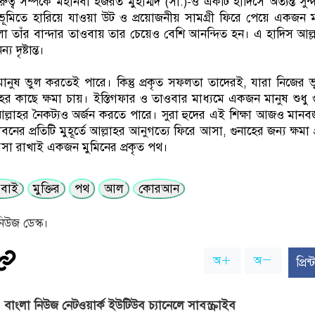
ুত্ব সম্পর্কে মহানবী হজরত মুহাম্মদ (সা.)-ও একটি হাদিসে অত্যন্ত সু
ভূমিতে হারিয়ে যাওয়া উট ও প্রয়োজনীয় সামগ্রী ফিরে পেয়ে একজন 
া তাঁর বান্দার তাওবায় তার চেয়েও বেশি আনন্দিত হন। এ হাদিস আল
দৃষ্টান্ত।
মানুষ ভুল করতেই পারে। কিন্তু প্রকৃত সফলতা তাদেরই, যারা নিজের ভ
হর কাছে ক্ষমা চায়। ইস্তিগফার ও তাওবার মাধ্যমে একজন মানুষ শুধু 
আল্লাহর নৈকট্যও অর্জন করতে পারে। সুরা হুদের এই শিক্ষা আজও মানব
নের প্রতিটি মুহূর্তে আল্লাহর আনুগত্যে ফিরে আসা, গুনাহের জন্য ক্ষমা প্
সা রাখাই একজন মুমিনের প্রকৃত পথ।
ওবাই
মুক্তির
পথ
আল
কোরআন
িউজ ডেস্ক।
অ
অ
প্রি
বাংলা নিউজ নেটওয়ার্ক ইউটিউব চ্যানেলে সাবস্ক্রাইব