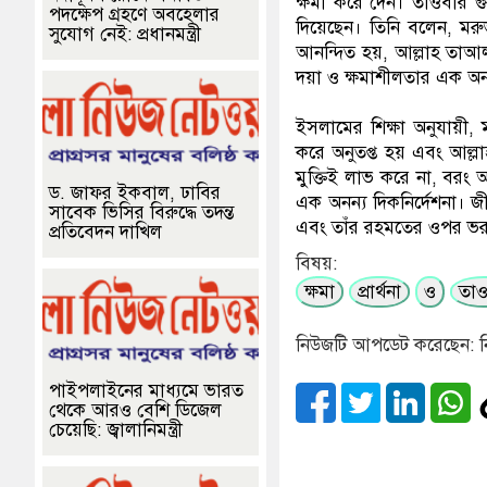
ক্ষমা করে দেন। তাওবার গুর
পদক্ষেপ গ্রহণে অবহেলার
দিয়েছেন। তিনি বলেন, মরু
সুযোগ নেই: প্রধানমন্ত্রী
আনন্দিত হয়, আল্লাহ তাআল
দয়া ও ক্ষমাশীলতার এক অনন্য 
ইসলামের শিক্ষা অনুযায়ী, 
করে অনুতপ্ত হয় এবং আল্লা
মুক্তিই লাভ করে না, বরং 
ড. জাফর ইকবাল, ঢাবির
এক অনন্য দিকনির্দেশনা। জীব
সাবেক ভিসির বিরুদ্ধে তদন্ত
এবং তাঁর রহমতের ওপর ভর
প্রতিবেদন দাখিল
বিষয়:
ক্ষমা
প্রার্থনা
ও
তা
নিউজটি আপডেট করেছেন: ন
পাইপলাইনের মাধ্যমে ভারত
থেকে আরও বেশি ডিজেল
চেয়েছি: জ্বালানিমন্ত্রী