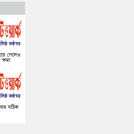
 হয়ে গেলেও
ক্ষমা
নোর সঠিক