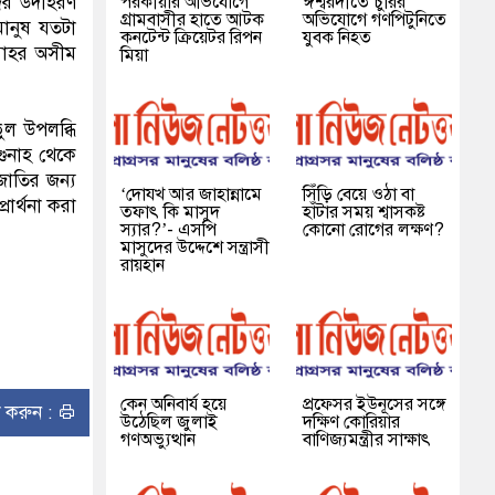
পরকীয়ার অভিযোগে
ঈশ্বরদীতে চুরির
ন্দর উদাহরণ
গ্রামবাসীর হাতে আটক
অভিযোগে গণপিটুনিতে
মানুষ যতটা
কনটেন্ট ক্রিয়েটর রিপন
যুবক নিহত
্লাহর অসীম
মিয়া
ুল উপলব্ধি
গুনাহ থেকে
জাতির জন্য
‘দোযখ আর জাহান্নামে
সিঁড়ি বেয়ে ওঠা বা
রার্থনা করা
তফাৎ কি মাসুদ
হাঁটার সময় শ্বাসকষ্ট
স্যার?’- এসপি
কোনো রোগের লক্ষণ?
মাসুদের উদ্দেশে সন্ত্রাসী
রায়হান
কেন অনিবার্য হয়ে
প্রফেসর ইউনূসের সঙ্গে
ন্ট করুন :
উঠেছিল জুলাই
দক্ষিণ কোরিয়ার
গণঅভ্যুত্থান
বাণিজ্যমন্ত্রীর সাক্ষাৎ