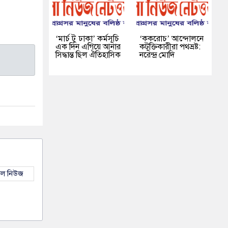
‘মার্চ টু ঢাকা’ কর্মসূচি
‘ককরোচ’ আন্দোলনে
এক দিন এগিয়ে আনার
কটূক্তিকারীরা পথভ্রষ্ট:
সিদ্ধান্ত ছিল ঐতিহাসিক
নরেন্দ্র মোদি
কল নিউজ