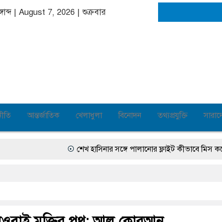
্গাব্দ | August 7, 2026
|
শুক্রবার
নীতি
আন্তর্জাতিক
খেলাধুলা
বিনোদন
তথ্যপ্রযুক্তি
সারাদ
শেখ হাসিনার সঙ্গে পালানোর ফ্লাইট কীভাবে মিস করেছিলে
 ও তাওবাই মুক্তির পথ: আল কোরআন