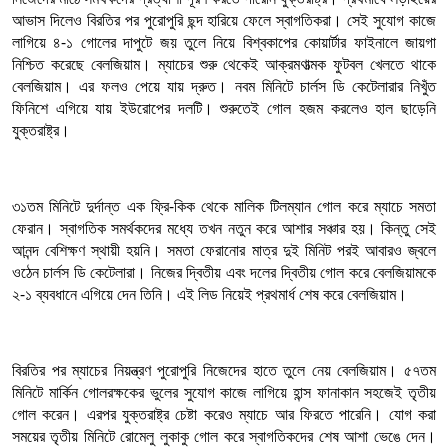
আভাস দিলেও বিরতির পর পুরোপুরি ছন্দ হারিয়ে ফেলে স্বাগতিকরা। সেই সুযোগ কাজে
লাগিয়ে ৪-১ গোলের দাপুটে জয় তুলে নিয়ে বিশ্বকাপের কোয়ার্টার ফাইনালে জায়গা
নিশ্চিত করেছে বেলজিয়াম। ম্যাচের শুরু থেকেই আক্রমণাত্মক ফুটবল খেলতে থাকে
বেলজিয়াম। এর ফলও পেয়ে যায় দ্রুত। নবম মিনিটে চার্লস ডি কেটেলারার নিখুঁত
ফিনিশে এগিয়ে যায় ইউরোপের দলটি। শুরুতেই গোল হজম করলেও হাল ছাড়েনি
যুক্তরাষ্ট্র।
৩১তম মিনিটে দুর্দান্ত এক ফ্রি-কিক থেকে মালিক টিলম্যান গোল করে ম্যাচে সমতা
ফেরান। স্বাগতিক সমর্থকদের মধ্যে তখন নতুন করে আশার সঞ্চার হয়। কিন্তু সেই
আনন্দ বেশিক্ষণ স্থায়ী হয়নি। সমতা ফেরানোর মাত্র দুই মিনিট পরই আবারও জ্বলে
ওঠেন চার্লস ডি কেটেলারা। নিজের দ্বিতীয় এবং দলের দ্বিতীয় গোল করে বেলজিয়ামকে
২-১ ব্যবধানে এগিয়ে দেন তিনি। এই লিড নিয়েই প্রথমার্ধ শেষ করে বেলজিয়াম।
বিরতির পর ম্যাচের নিয়ন্ত্রণ পুরোপুরি নিজেদের হাতে তুলে নেয় বেলজিয়াম। ৫৭তম
মিনিটে মার্কিন গোলরক্ষকের ভুলের সুযোগ কাজে লাগিয়ে হান্স ফানাকান সহজেই তৃতীয়
গোল করেন। এরপর যুক্তরাষ্ট্র চেষ্টা করেও ম্যাচে আর ফিরতে পারেনি। যোগ করা
সময়ের তৃতীয় মিনিটে রোমেলু লুকাকু গোল করে স্বাগতিকদের শেষ আশা ভেঙে দেন।