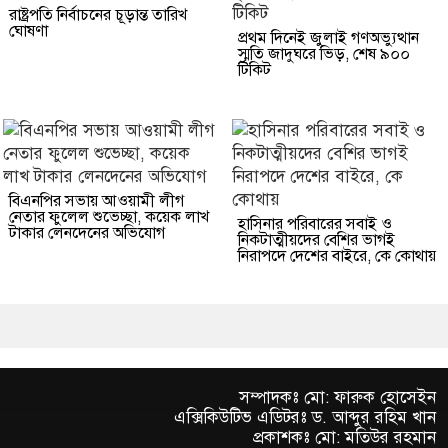
রাষ্ট্রপতি নির্বাচনের চূড়ান্ত তারিখ
ঘোষণা
প্রথম দিনেই জুলাই গণঅভ্যুত্থান
স্মৃতি জাদুঘরে ভিড়, শেষ ৯০০
টিকিট
বিএনপির সভায় আওয়ামী লীগ
নেতার ফুলেল শুভেচ্ছা, কয়েক লাখ
হাসিনার পরিবারের সবাই ও
টাকার লেনদেনের অভিযোগ
নিকটাত্মীয়দের বেশির ভাগই
নিরাপদে দেশের বাইরে, কে কোথায়
সম্পাদকঃ মো: ফারুক হোসেইন
এক্সিকিউটিভ এডিটরঃ ড. আব্দুর রহিম খান
প্রকাশকঃ মো: মতিউর রহমান