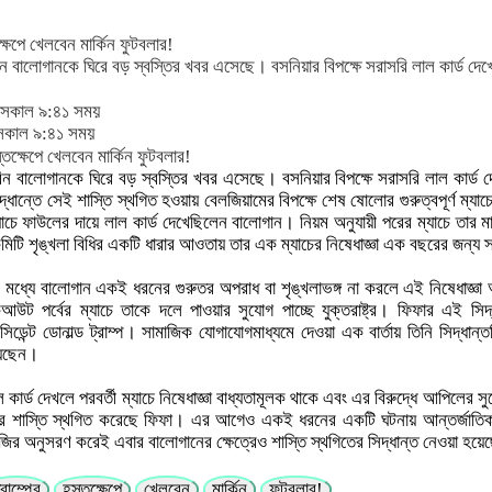
ক্ষেপে খেলবেন মার্কিন ফুটবলার!
ারিন বালোগানকে ঘিরে বড় স্বস্তির খবর এসেছে। বসনিয়ার বিপক্ষে সরাসরি লাল কার্ড দেখ
 সকাল ৯:৪১ সময়
সকাল ৯:৪১ সময়
লারিন বালোগানকে ঘিরে বড় স্বস্তির খবর এসেছে। বসনিয়ার বিপক্ষে সরাসরি লাল কার্ড 
্ধান্তে সেই শাস্তি স্থগিত হওয়ায় বেলজিয়ামের বিপক্ষে শেষ ষোলোর গুরুত্বপূর্ণ ম্যা
চে ফাউলের দায়ে লাল কার্ড দেখেছিলেন বালোগান। নিয়ম অনুযায়ী পরের ম্যাচে তার মা
মিটি শৃঙ্খলা বিধির একটি ধারার আওতায় তার এক ম্যাচের নিষেধাজ্ঞা এক বছরের জন্য
ধ্যে বালোগান একই ধরনের গুরুতর অপরাধ বা শৃঙ্খলাভঙ্গ না করলে এই নিষেধাজ্ঞা 
উট পর্বের ম্যাচে তাকে দলে পাওয়ার সুযোগ পাচ্ছে যুক্তরাষ্ট্র। ফিফার এই সিদ্
রেসিডেন্ট ডোনাল্ড ট্রাম্প। সামাজিক যোগাযোগমাধ্যমে দেওয়া এক বার্তায় তিনি সিদ্ধান
য়েছেন।
 কার্ড দেখলে পরবর্তী ম্যাচে নিষেধাজ্ঞা বাধ্যতামূলক থাকে এবং এর বিরুদ্ধে আপিলের 
রে শাস্তি স্থগিত করেছে ফিফা। এর আগেও একই ধরনের একটি ঘটনায় আন্তর্জাতিক
ির অনুসরণ করেই এবার বালোগানের ক্ষেত্রেও শাস্তি স্থগিতের সিদ্ধান্ত নেওয়া হয়
্রাম্পের
হস্তক্ষেপে
খেলবেন
মার্কিন
ফুটবলার!