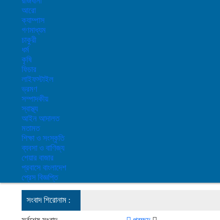
রাজধানী
আরো
ক্যাম্পাস
গণমাধ্যম
চাকুরী
ধর্ম
কৃষি
ফিচার
লাইফস্টাইল
ভ্রমণ
সম্পাদকীয়
স্বাস্থ্য
আইন আদালত
মতামত
শিক্ষা ও সংস্কৃতি
ব্যবসা ও বাণিজ্য
শেয়ার বাজার
প্রবাসে বাংলাদেশ
প্রেস বিজ্ঞপ্তি
সংবাদ শিরোনাম :