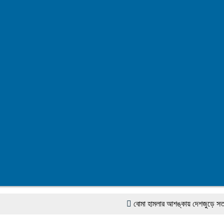
বোমা হামলার আশঙ্কায় দেশজুড়ে সতর্কতা, পু