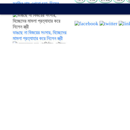
সবজির দাম এখনো চড়া, ডিমের
দামও বাড়ছে
নিউজটি আপডেট করেছেন: নিউজ ড
ভাঙছে না বিজয়ের সংসার, বিচ্ছেদের
মামলা প্রত্যাহার করে নিলেন স্ত্রী
ফেসবুকের মূল প্রতিষ্ঠান মেটাকে ৭
হাজার কোটি টাকা জরিমানা
ট্রাম্পের ৪০ কোটি ডলারের ‘বলরুম
প্রকল্প’ আটকে দিলেন আদালত
কমেন্ট বক্স
প্রতিবেদকের তথ্য
দেশের আট জেলায় বজ্রবৃষ্টির
নিউজ ডেস্ক
আশঙ্কা, ছয় অঞ্চলে হতে পারে ভারী
প্রতিবেদকের সকল নিউজ
বর্ষণ
এ জাতীয় আরো খবর