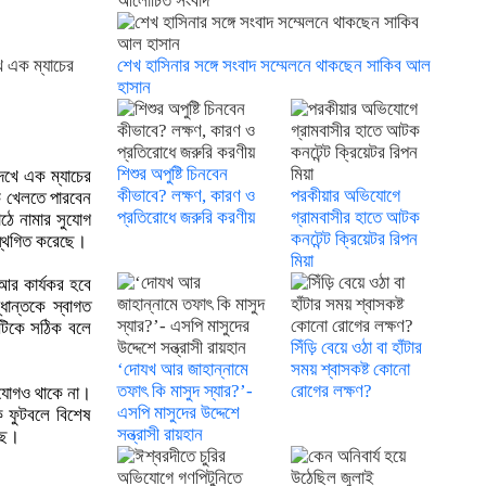
আলোচিত সংবাদ
ে এক ম্যাচের
শেখ হাসিনার সঙ্গে সংবাদ সম্মেলনে থাকছেন সাকিব আল
হাসান
শিশুর অপুষ্টি চিনবেন
দেখে এক ম্যাচের
কীভাবে? লক্ষণ, কারণ ও
পরকীয়ার অভিযোগে
চে খেলতে পারবেন
প্রতিরোধে জরুরি করণীয়
গ্রামবাসীর হাতে আটক
ঠে নামার সুযোগ
কনটেন্ট ক্রিয়েটর রিপন
 স্থগিত করেছে।
মিয়া
আর কার্যকর হবে
ধান্তকে স্বাগত
্তটিকে সঠিক বলে
সিঁড়ি বেয়ে ওঠা বা হাঁটার
‘দোযখ আর জাহান্নামে
সময় শ্বাসকষ্ট কোনো
তফাৎ কি মাসুদ স্যার?’-
রোগের লক্ষণ?
সুযোগও থাকে না।
এসপি মাসুদের উদ্দেশে
 ফুটবলে বিশেষ
সন্ত্রাসী রায়হান
েছে।