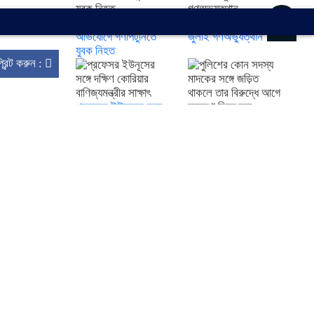
ঈশ্বরদীতে চুরির
কেন অনিবার্য হয়ে উঠেছিল
অভিযোগে গণপিটুনিতে
জুলাই গণঅভ্যুত্থান
যুবক নিহত
্রিন্ট করুন :
প্রফেসর ইউনূসের সঙ্গে
দক্ষিণ কোরিয়ার
পুলিশের কোন সদস্য
বাণিজ্যমন্ত্রীর সাক্ষাৎ
মাদকের সঙ্গে জড়িত
থাকলে তার বিরুদ্ধে আগে
ব্যবস্থা নিতে হবে
‘মার্চ টু ঢাকা’ কর্মসূচি এক
পারিবারিক কবরস্থানের
দিন এগিয়ে আনার
আড়ালে গাঁজা চাষ,
সিদ্ধান্ত ছিল ঐতিহাসিক
দিনমজুর গ্রেপ্তার