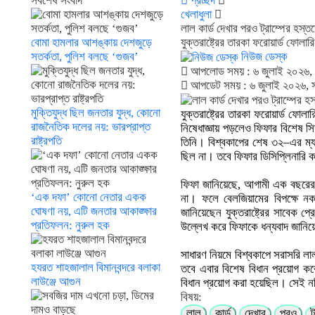
সর্বশেষ সংবাদ
প্রচ্ছদ
খেলাধুলা
লাল কার্ড দেখার পরও ট্রাম্পের হস্ত
বোমা হামলার আশঙ্কায় দেশজুড়ে
যুক্তরাষ্ট্রের তারকা ফরোয়ার্ড ফোল
সতর্কতা, পুলিশ বলছে ‘গুজব’
নিউজ ডেস্ক
আপলোড সময় : ৬ জুলাই ২০২৬,
আপডেট সময় : ৬ জুলাই ২০২৬, 
মুক্তিযুদ্ধ ছিল জনতার যুদ্ধ, কোনো
যুক্তরাষ্ট্রের তারকা ফরোয়ার্ড ফো
রাজনৈতিক দলের নয়: ভারপ্রাপ্ত
নিষেধাজ্ঞায় পড়লেও ফিফার বিশেষ সিদ
রাষ্ট্রপতি
তিনি। বিশ্বকাপের শেষ ৩২–এর ম্যা
ছিল না। তবে ফিফার ডিসিপ্লিনারি ক
ফিফা জানিয়েছে, আগামী এক বছরের ম
‘এক দফা’ কোনো নেতার একক
না। ফলে বেলজিয়ামের বিপক্ষে নকআ
ঘোষণা নয়, এটি জনতার আকাঙ্ক্ষার
জানিয়েছেন যুক্তরাষ্ট্রের সাবেক প্
প্রতিফলন: নুরুল হক
উল্লেখ করে ফিফাকে ধন্যবাদ জানি
সাধারণ নিয়মে বিশ্বকাপে সরাসরি লাল
হযরত শাহজালাল বিমানবন্দরে বলাকা
তবে এবার বিশেষ বিধান প্রয়োগ ক
লাউঞ্জে আগুন
বিধান প্রয়োগ করা হয়েছিল। সেই নজ
বিষয়:
লাল
কার্ড
দেখার
পরও
ট