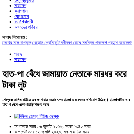
তথ্যপ্রযুক্তি
সারাদেশ
ক্যাম্পাস
যোগাযোগ
ফটোগ্যালারী
আমাদের পরিবার
সংবাদ শিরোনাম :
সঙ্গে বাগ্‌যুদ্ধে জড়ান প্রেসিডেন্ট
নদীদূষণ রোধে সমন্বিত পদক্ষেপ গ্রহণে অবহেলার সুযোগ ন
প্রচ্ছদ
সারাদেশ
হাত-পা বেঁধে জামায়াত নেতাকে মারধর করে
টাকা লুট
শেরপুরের নালিতাবাড়ীতে এক জামায়াত নেতার ওপর হামলা ও মারধরের অভিযোগ উঠেছে। হামলাকারীরা তার
হাত-পা বেঁধে এলোপাতাড়ি মারধর করার
নিউজ ডেস্ক
আপলোড সময় : ৬ জুলাই ২০২৬, সকাল ৯:৪০ সময়
আপডেট সময় : ৬ জুলাই ২০২৬, সকাল ৯:৪০ সময়