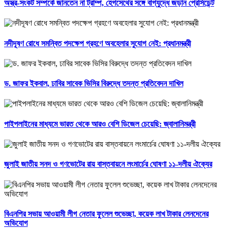
অস্ত্র-সংকট সম্পর্কে জানতেন না ট্রাম্প, হেগসেথের সঙ্গে বাগ্‌যুদ্ধে জড়ান প্রেসিডেন্ট
নদীদূষণ রোধে সমন্বিত পদক্ষেপ গ্রহণে অবহেলার সুযোগ নেই: প্রধানমন্ত্রী
ড. জাফর ইকবাল, ঢাবির সাবেক ভিসির বিরুদ্ধে তদন্ত প্রতিবেদন দাখিল
পাইপলাইনের মাধ্যমে ভারত থেকে আরও বেশি ডিজেল চেয়েছি: জ্বালানিমন্ত্রী
জুলাই জাতীয় সনদ ও গণভোটের রায় বাস্তবায়নে লংমার্চের ঘোষণা ১১-দলীয় ঐক্যের
বিএনপির সভায় আওয়ামী লীগ নেতার ফুলেল শুভেচ্ছা, কয়েক লাখ টাকার লেনদেনের
অভিযোগ