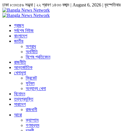
ঢাকা
৮:৩৩:৫৬ সন্ধ্যা
|
২২ শ্রাবণ ১৪৩৩ বঙ্গাব্দ | August 6, 2026
|
বৃহস্পতিবার
প্রচ্ছদ
সর্বশেষ নিউজ
বাংলাদেশ
জাতীয়
অপরাধ
অর্থনীতি
বিশেষ প্রতিবেদন
রাজনীতি
আন্তর্জাতিক
খেলাধুলা
ক্রিকেট
ফুটবল
অন্যান্য খেলা
বিনোদন
তথ্যপ্রযুক্তি
সারাদেশ
রাজধানী
আরো
ক্যাম্পাস
গণমাধ্যম
চাকুরী