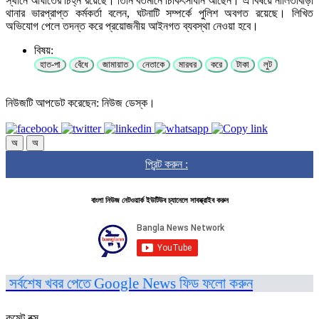
স্থানে আঘাতের চিহ্ন রয়েছে। তিনি বর্তমানে চিকিৎসাধীন আছেন। এ বিষয়ে নালিতাবাড়ী
থানার ভারপ্রাপ্ত কর্মকর্তা বলেন, ঘটনাটি সম্পর্কে পুলিশ অবগত রয়েছে। লিখিত
অভিযোগ পেলে তদন্ত করে প্রয়োজনীয় আইনগত ব্যবস্থা নেওয়া হবে।
বিষয়:
হাত-পা
বেঁধে
জামায়াত
নেতাকে
মারধর
করে
টাকা
লুট
নিউজটি আপডেট করেছেন: নিউজ ডেস্ক।
অ
অ
প্রিন্ট করুন :
বাংলা নিউজ নেটওয়ার্ক ইউটিউব চ্যানেলে সাবস্ক্রাইব করুন
সর্বশেষ খবর পেতে Google News ফিড ফলো করুন
কমেন্ট বক্স