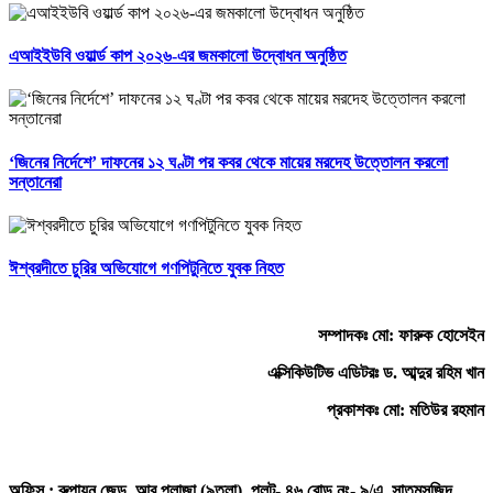
এআইইউবি ওয়ার্ল্ড কাপ ২০২৬-এর জমকালো উদ্বোধন অনুষ্ঠিত
‘জিনের নির্দেশে’ দাফনের ১২ ঘণ্টা পর কবর থেকে মায়ের মরদেহ উত্তোলন করলো
সন্তানেরা
ঈশ্বরদীতে চুরির অভিযোগে গণপিটুনিতে যুবক নিহত
সম্পাদকঃ মো: ফারুক হোসেইন
এক্সিকিউটিভ এডিটরঃ ড. আব্দুর রহিম খান
প্রকাশকঃ মো: মতিউর রহমান
অফিস : রুপায়ন জেড. আর প্লাজা (৯তলা), প্লট- ৪৬,রোড নং- ৯/এ, সাতমসজিদ