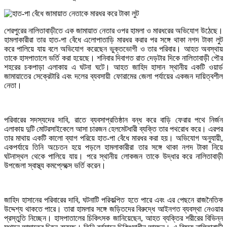
শেরপুরের নালিতাবাড়ীতে এক জামায়াত নেতার ওপর হামলা ও মারধরের অভিযোগ উঠেছে।
হামলাকারীরা তার হাত-পা বেঁধে এলোপাতাড়ি মারধর করার পর সঙ্গে থাকা নগদ টাকা লুট
করে পালিয়ে যায় বলে অভিযোগ করেছেন ভুক্তভোগী ও তার পরিবার। আহত অবস্থায়
তাকে হাসপাতালে ভর্তি করা হয়েছে। শনিবার দিবাগত রাত দেড়টার দিকে নালিতাবাড়ী পৌর
শহরের চকপাড়া এলাকায় এ ঘটনা ঘটে। আহত জাহিদ হাসান স্থানীয় একটি ওয়ার্ড
জামায়াতের সেক্রেটারি এবং দলের ব্যবসায়ী ফোরামের জেলা পর্যায়ের একজন দায়িত্বশীল
নেতা।
পরিবারের সদস্যদের দাবি, রাতে ব্যবসাপ্রতিষ্ঠান বন্ধ করে বাড়ি ফেরার পথে নির্জন
এলাকায় দুটি মোটরসাইকেলে আসা চারজন হেলমেটধারী ব্যক্তি তার পথরোধ করে। এরপর
তার মাথায় একটি কালো ব্যাগ পরিয়ে হাত-পা বেঁধে মারধর করা হয়। অভিযোগ অনুযায়ী,
একপর্যায়ে তিনি অচেতন হয়ে পড়লে হামলাকারীরা তার সঙ্গে থাকা নগদ টাকা নিয়ে
ঘটনাস্থল থেকে পালিয়ে যায়। পরে স্থানীয় লোকজন তাকে উদ্ধার করে নালিতাবাড়ী
উপজেলা স্বাস্থ্য কমপ্লেক্সে ভর্তি করেন।
জাহিদ হাসানের পরিবারের দাবি, ঘটনাটি পরিকল্পিত হতে পারে এবং এর পেছনে রাজনৈতিক
উদ্দেশ্য থাকতে পারে। তারা হামলার সঙ্গে জড়িতদের বিরুদ্ধে আইনগত ব্যবস্থা নেওয়ার
প্রস্তুতি নিচ্ছেন। হাসপাতালের চিকিৎসক জানিয়েছেন, আহত ব্যক্তির শরীরের বিভিন্ন