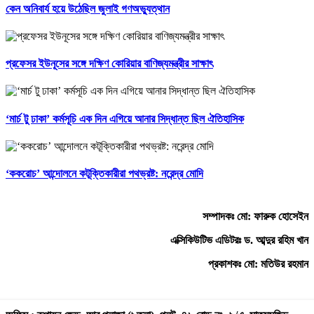
কেন অনিবার্য হয়ে উঠেছিল জুলাই গণঅভ্যুত্থান
প্রফেসর ইউনূসের সঙ্গে দক্ষিণ কোরিয়ার বাণিজ্যমন্ত্রীর সাক্ষাৎ
‘মার্চ টু ঢাকা’ কর্মসূচি এক দিন এগিয়ে আনার সিদ্ধান্ত ছিল ঐতিহাসিক
‘ককরোচ’ আন্দোলনে কটূক্তিকারীরা পথভ্রষ্ট: নরেন্দ্র মোদি
সম্পাদকঃ মো: ফারুক হোসেইন
এক্সিকিউটিভ এডিটরঃ ড. আব্দুর রহিম খান
প্রকাশকঃ মো: মতিউর রহমান