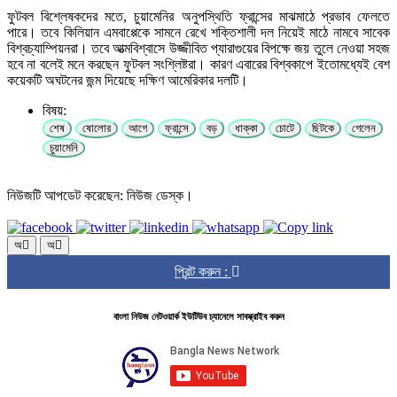
ফুটবল বিশ্লেষকদের মতে, চুয়ামেনির অনুপস্থিতি ফ্রান্সের মাঝমাঠে প্রভাব ফেলতে
পারে। তবে কিলিয়ান এমবাপ্পেকে সামনে রেখে শক্তিশালী দল নিয়েই মাঠে নামবে সাবেক
বিশ্বচ্যাম্পিয়নরা। তবে আত্মবিশ্বাসে উজ্জীবিত প্যারাগুয়ের বিপক্ষে জয় তুলে নেওয়া সহজ
হবে না বলেই মনে করছেন ফুটবল সংশ্লিষ্টরা। কারণ এবারের বিশ্বকাপে ইতোমধ্যেই বেশ
কয়েকটি অঘটনের জন্ম দিয়েছে দক্ষিণ আমেরিকার দলটি।
বিষয়:
শেষ
ষোলোর
আগে
ফ্রান্সে
বড়
ধাক্কা
চোটে
ছিটকে
গেলেন
চুয়ামেনি
নিউজটি আপডেট করেছেন: নিউজ ডেস্ক।
অ
অ
প্রিন্ট করুন :
বাংলা নিউজ নেটওয়ার্ক ইউটিউব চ্যানেলে সাবস্ক্রাইব করুন