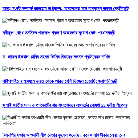
অস্ত্র-সংকট সম্পর্কে জানতেন না ট্রাম্প, হেগসেথের সঙ্গে বাগ্‌যুদ্ধে জড়ান প্রেসিডেন্ট
নদীদূষণ রোধে সমন্বিত পদক্ষেপ গ্রহণে অবহেলার সুযোগ নেই: প্রধানমন্ত্রী
ড. জাফর ইকবাল, ঢাবির সাবেক ভিসির বিরুদ্ধে তদন্ত প্রতিবেদন দাখিল
পাইপলাইনের মাধ্যমে ভারত থেকে আরও বেশি ডিজেল চেয়েছি: জ্বালানিমন্ত্রী
জুলাই জাতীয় সনদ ও গণভোটের রায় বাস্তবায়নে লংমার্চের ঘোষণা ১১-দলীয় ঐক্যের
বিএনপির সভায় আওয়ামী লীগ নেতার ফুলেল শুভেচ্ছা, কয়েক লাখ টাকার লেনদেনের