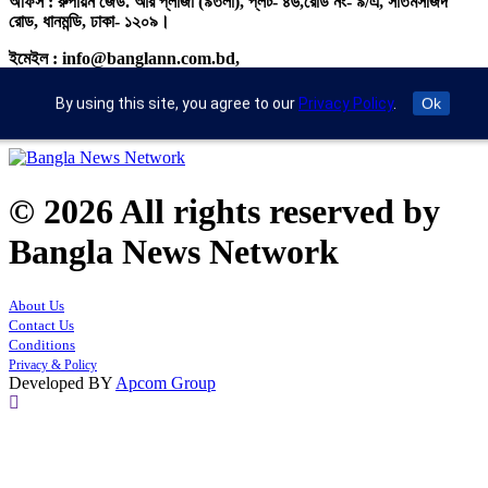
অফিস : রুপায়ন জেড. আর প্লাজা (৯তলা), প্লট- ৪৬,রোড নং- ৯/এ, সাতমসজিদ
রোড, ধানমন্ডি, ঢাকা- ১২০৯।
ইমেইল : info@banglann.com.bd,
banglanewsnetwork@gmail.com
By using this site, you agree to our
Privacy Policy
.
Ok
মোবাইল : +৮৮ ০২ ২২২২৪৬৯১৮, ০২২২২২৪৬৪৪৯
© 2026 All rights reserved by
Bangla News Network
About Us
Contact Us
Conditions
Privacy & Policy
Developed BY
Apcom Group