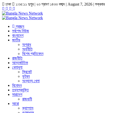
ঢাকা
১:৩৫:১১ দুপুর
|
২৩ শ্রাবণ ১৪৩৩ বঙ্গাব্দ | August 7, 2026
|
শুক্রবার
প্রচ্ছদ
সর্বশেষ নিউজ
বাংলাদেশ
জাতীয়
অপরাধ
অর্থনীতি
বিশেষ প্রতিবেদন
রাজনীতি
আন্তর্জাতিক
খেলাধুলা
ক্রিকেট
ফুটবল
অন্যান্য খেলা
বিনোদন
তথ্যপ্রযুক্তি
সারাদেশ
রাজধানী
আরো
ক্যাম্পাস
গণমাধ্যম