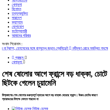
আন্তর্জাতিক
খেলাধুলা
বিনোদন
তথ্যপ্রযুক্তি
সারাদেশ
ক্যাম্পাস
যোগাযোগ
ফটোগ্যালারী
আমাদের পরিবার
সংবাদ শিরোনাম :
রাম্প, হেগসেথের সঙ্গে বাগ্‌যুদ্ধে জড়ান প্রেসিডেন্ট
নদীদূষণ রোধে সমন্বিত পদক্ষেপ গ্রহণে
প্রচ্ছদ
খেলাধুলা
শেষ ষোলোর আগে ফ্রান্সে বড় ধাক্কা, চোটে
ছিটকে গেলেন চুয়ামেনি
বিশ্বকাপের শেষ ষোলোর গুরুত্বপূর্ণ ম্যাচের আগে বড় ধাক্কা খেয়েছে ফ্রান্স। উরুর চোটের কারণে
প্যারাগুয়ের বিপক্ষে খেলতে পারবেন না
নিউজ ডেস্ক