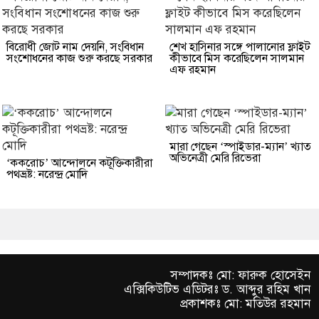
বিরোধী জোট নাম দেয়নি, সংবিধান
শেখ হাসিনার সঙ্গে পালানোর ফ্লাইট
সংশোধনের কাজ শুরু করছে সরকার
কীভাবে মিস করেছিলেন সালমান
এফ রহমান
মারা গেছেন ‘স্পাইডার-ম্যান’ খ্যাত
অভিনেত্রী মেরি রিভেরা
‘ককরোচ’ আন্দোলনে কটূক্তিকারীরা
পথভ্রষ্ট: নরেন্দ্র মোদি
সম্পাদকঃ মো: ফারুক হোসেইন
এক্সিকিউটিভ এডিটরঃ ড. আব্দুর রহিম খান
প্রকাশকঃ মো: মতিউর রহমান