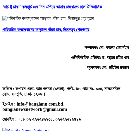
‘মার্চ টু ঢাকা’ কর্মসূচি এক দিন এগিয়ে আনার সিদ্ধান্ত ছিল ঐতিহাসিক
পারিবারিক কবরস্থানের আড়ালে গাঁজা চাষ, দিনমজুর গ্রেপ্তার
সম্পাদকঃ মো: ফারুক হোসেইন
এক্সিকিউটিভ এডিটরঃ ড. আব্দুর রহিম খান
প্রকাশকঃ মো: মতিউর রহমান
অফিস : রুপায়ন জেড. আর প্লাজা (৯তলা), প্লট- ৪৬,রোড নং- ৯/এ, সাতমসজিদ
রোড, ধানমন্ডি, ঢাকা- ১২০৯।
ইমেইল : info@banglann.com.bd,
banglanewsnetwork@gmail.com
মোবাইল : +৮৮ ০২ ২২২২৪৬৯১৮, ০২২২২২৪৬৪৪৯