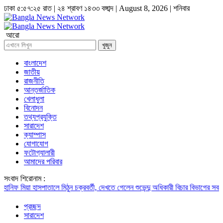
ঢাকা
৫:৫৭:২৫ রাত
|
২৪ শ্রাবণ ১৪৩৩ বঙ্গাব্দ | August 8, 2026
|
শনিবার
আরো
খুজুন
বাংলাদেশ
জাতীয়
রাজনীতি
আন্তর্জাতিক
খেলাধুলা
বিনোদন
তথ্যপ্রযুক্তি
সারাদেশ
ক্যাম্পাস
যোগাযোগ
ফটোগ্যালারী
আমাদের পরিবার
সংবাদ শিরোনাম :
িফ মিয়া
হাসপাতালে মিঠুন চক্রবর্তী, দেখতে গেলেন শুভেন্দু অধিকারী
বিচার বিভাগের সবচেয়ে ব
প্রচ্ছদ
সারাদেশ