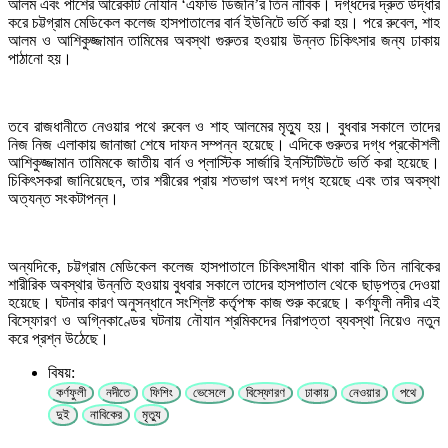
আলম এবং পাশের আরেকটি নৌযান ‘এফভি ডিজনি’র তিন নাবিক। দগ্ধদের দ্রুত উদ্ধার
করে চট্টগ্রাম মেডিকেল কলেজ হাসপাতালের বার্ন ইউনিটে ভর্তি করা হয়। পরে রুবেল, শাহ
আলম ও আশিকুজ্জামান তামিমের অবস্থা গুরুতর হওয়ায় উন্নত চিকিৎসার জন্য ঢাকায়
পাঠানো হয়।
তবে রাজধানীতে নেওয়ার পথে রুবেল ও শাহ আলমের মৃত্যু হয়। বুধবার সকালে তাদের
নিজ নিজ এলাকায় জানাজা শেষে দাফন সম্পন্ন হয়েছে। এদিকে গুরুতর দগ্ধ প্রকৌশলী
আশিকুজ্জামান তামিমকে জাতীয় বার্ন ও প্লাস্টিক সার্জারি ইনস্টিটিউটে ভর্তি করা হয়েছে।
চিকিৎসকরা জানিয়েছেন, তার শরীরের প্রায় শতভাগ অংশ দগ্ধ হয়েছে এবং তার অবস্থা
অত্যন্ত সংকটাপন্ন।
অন্যদিকে, চট্টগ্রাম মেডিকেল কলেজ হাসপাতালে চিকিৎসাধীন থাকা বাকি তিন নাবিকের
শারীরিক অবস্থার উন্নতি হওয়ায় বুধবার সকালে তাদের হাসপাতাল থেকে ছাড়পত্র দেওয়া
হয়েছে। ঘটনার কারণ অনুসন্ধানে সংশ্লিষ্ট কর্তৃপক্ষ কাজ শুরু করেছে। কর্ণফুলী নদীর এই
বিস্ফোরণ ও অগ্নিকাণ্ডের ঘটনায় নৌযান শ্রমিকদের নিরাপত্তা ব্যবস্থা নিয়েও নতুন
করে প্রশ্ন উঠেছে।
বিষয়:
কর্ণফুলী
নদীতে
ফিশিং
ভেসেলে
বিস্ফোরণ
ঢাকায়
নেওয়ার
পথে
দুই
নাবিকের
মৃত্যু