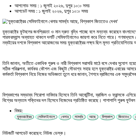
আপলোড সময় : ১ জুলাই ২০২৬, দুপুর ১০:০ সময়
আপডেট সময় : ১ জুলাই ২০২৬, দুপুর ১০:০ সময়
যুক্তরাষ্ট্রে ফুটবলের জনপ্রিয়তা ও মান দ্রুত বৃদ্ধি পাচ্ছে বলে মন্তব্য করেছেন বাংল
পারফরম্যান্স অব্যাহত থাকলে দলটি সেমিফাইনালেও জায়গা করে নিতে পারে। গণমাধ্যমে দেও
নব্বইয়ের দশকে বিশ্বকাপ আয়োজনের সময় যুক্তরাষ্ট্রের লক্ষ্য ছিল মূলত প্রতিযোগিতায়
তিনি জানান, অতীতে একাধিক পুরুষ ও নারী বিশ্বকাপ সরাসরি মাঠে বসে দেখার সুযোগ হয়
সঠিক পরিকল্পনা, কার্যকর কৌশল এবং কিছুটা সৌভাগ্য সহায় হলে যুক্তরাষ্ট্র এবারের আ
কর্মকর্তা বিশ্বকাপ নিয়ে নিজের অভিজ্ঞতা তুলে ধরে জানান, শৈশবে ব্রাজিলের এক সমুদ্র
বিশ্বকাপের সম্ভাব্য শিরোপা দাবিদার হিসেবে তিনি আর্জেন্টিনা, ব্রাজিল ও ফ্রান্সকে এ
বিশ্বের অন্যতম শক্তিধর দল হিসেবে নিজেদের প্রতিষ্ঠিত করেছে। পাশাপাশি পুরুষ ফুটব
বিষয়:
যুক্তরাষ্ট্রের
সেমিফাইনালে
খেলার
সামর্থ্য
আছে
বিশ্বকাপ
জিততেও
নিউজটি আপডেট করেছেন: নিউজ ডেস্ক।