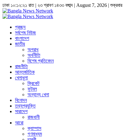
ঢাকা
১০:১২:২১ রাত
|
২৩ শ্রাবণ ১৪৩৩ বঙ্গাব্দ | August 7, 2026
|
শুক্রবার
প্রচ্ছদ
সর্বশেষ নিউজ
বাংলাদেশ
জাতীয়
অপরাধ
অর্থনীতি
বিশেষ প্রতিবেদন
রাজনীতি
আন্তর্জাতিক
খেলাধুলা
ক্রিকেট
ফুটবল
অন্যান্য খেলা
বিনোদন
তথ্যপ্রযুক্তি
সারাদেশ
রাজধানী
আরো
ক্যাম্পাস
গণমাধ্যম
চাকুরী