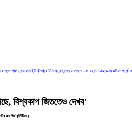
নোর ফ্লাইট কীভাবে মিস করেছিলেন সালমান এফ রহমান
অস্ত্র-সংকট সম্পর্কে জানতেন না ট্রাম্
য আছে, বিশ্বকাপ জিততেও দেখব'
েশটির এক শীর্ষ কূটনীতিক।