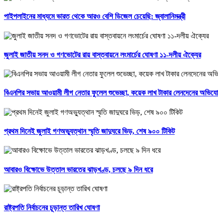
পাইপলাইনের মাধ্যমে ভারত থেকে আরও বেশি ডিজেল চেয়েছি: জ্বালানিমন্ত্রী
জুলাই জাতীয় সনদ ও গণভোটের রায় বাস্তবায়নে লংমার্চের ঘোষণা ১১-দলীয় ঐক্যের
বিএনপির সভায় আওয়ামী লীগ নেতার ফুলেল শুভেচ্ছা, কয়েক লাখ টাকার লেনদেনের অভিয
প্রথম দিনেই জুলাই গণঅভ্যুত্থান স্মৃতি জাদুঘরে ভিড়, শেষ ৯০০ টিকিট
আবারও বিক্ষোভে উত্তাল ভারতের ঝাড়খণ্ড, চলছে ৯ দিন ধরে
রাষ্ট্রপতি নির্বাচনের চূড়ান্ত তারিখ ঘোষণা