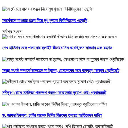
আর্সেনালে যাওয়ার গুঞ্জন নিয়ে মুখ খুললো ভিনিসিয়ুসের এজেন্সি
সর্বশেষ সংবাদ
শেখ হাসিনার সঙ্গে পালানোর ফ্লাইট কীভাবে মিস করেছিলেন সালমান এফ রহমান
অস্ত্র-সংকট সম্পর্কে জানতেন না ট্রাম্প, হেগসেথের সঙ্গে বাগ্‌যুদ্ধে জড়ান প্রেসিডেন্ট
নদীদূষণ রোধে সমন্বিত পদক্ষেপ গ্রহণে অবহেলার সুযোগ নেই: প্রধানমন্ত্রী
ড. জাফর ইকবাল, ঢাবির সাবেক ভিসির বিরুদ্ধে তদন্ত প্রতিবেদন দাখিল