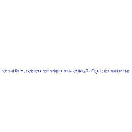
প, হেগসেথের সঙ্গে বাগ্‌যুদ্ধে জড়ান প্রেসিডেন্ট
নদীদূষণ রোধে সমন্বিত পদক্ষেপ গ্রহণে অবহেল