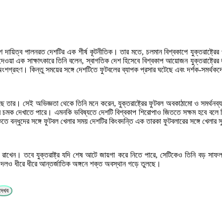
াদেশে দায়িত্ব পালনরত দেশটির এক শীর্ষ কূটনীতিক। তার মতে, চলমান বিশ্বকাপে যুক্তরাষ্ট
য়া এক সাক্ষাৎকারে তিনি বলেন, স্বাগতিক দেশ হিসেবে বিশ্বকাপ আয়োজন যুক্তরাষ্ট্রের জ
 অংশগ্রহণ। কিন্তু সময়ের সঙ্গে দেশটিতে ফুটবলের ব্যাপক প্রসার ঘটেছে এবং দর্শক-সমর্
েছে তার। সেই অভিজ্ঞতা থেকে তিনি মনে করেন, যুক্তরাষ্ট্রের ফুটবল অবকাঠামো ও সমর্থ
সরে চমক দেখাতে পারে। এমনকি ভবিষ্যতে দেশটি বিশ্বকাপ শিরোপাও জিততে সক্ষম হবে বলে তি
সৈকতে বন্ধুদের সঙ্গে ফুটবল খেলার সময় দেশটির কিংবদন্তি এক তারকা ফুটবলারের সঙ্গে খেল
গিয়ে রাখেন। তবে যুক্তরাষ্ট্র যদি শেষ আটে জায়গা করে নিতে পারে, সেটিকেও তিনি বড় সাফল্
ল দলও ধীরে ধীরে আন্তর্জাতিক অঙ্গনে শক্ত অবস্থান গড়ে তুলছে।
দেখব