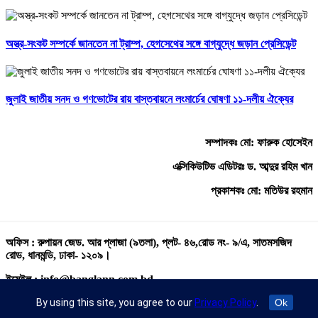
অস্ত্র-সংকট সম্পর্কে জানতেন না ট্রাম্প, হেগসেথের সঙ্গে বাগ্‌যুদ্ধে জড়ান প্রেসিডেন্ট
জুলাই জাতীয় সনদ ও গণভোটের রায় বাস্তবায়নে লংমার্চের ঘোষণা ১১-দলীয় ঐক্যের
সম্পাদকঃ মো: ফারুক হোসেইন
এক্সিকিউটিভ এডিটরঃ ড. আব্দুর রহিম খান
প্রকাশকঃ মো: মতিউর রহমান
অফিস : রুপায়ন জেড. আর প্লাজা (৯তলা), প্লট- ৪৬,রোড নং- ৯/এ, সাতমসজিদ
রোড, ধানমন্ডি, ঢাকা- ১২০৯।
ইমেইল : info@banglann.com.bd,
banglanewsnetwork@gmail.com
By using this site, you agree to our
Privacy Policy
.
Ok
মোবাইল : +৮৮ ০২ ২২২২৪৬৯১৮, ০২২২২২৪৬৪৪৯