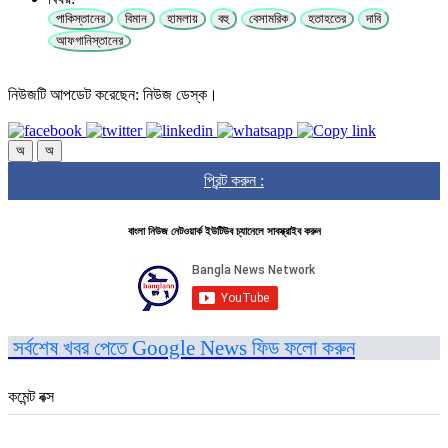
পাকিস্তানের
বিমান
হামলায়
বহু
বেসামরিক
হতাহতের
দাবি
আফগানিস্তানের
নিউজটি আপডেট করেছেন: নিউজ ডেস্ক।
অ
অ
প্রিন্ট করুন :
বাংলা নিউজ নেটওয়ার্ক ইউটিউব চ্যানেলে সাবস্ক্রাইব করুন
সর্বশেষ খবর পেতে Google News ফিড ফলো করুন
কমেন্ট বক্স