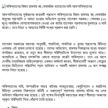
আফগানিস্তানের পূর্বাঞ্চলের কয়েকটি প্রদেশে পাকিস্তানের বিমান হামলায় বহু বেসামরিক
মানুষের প্রাণহানি ও আহত হওয়ার অভিযোগ তুলেছে তালেবান সরকার। সোমবার (২৯
জুন) সামাজিক যোগাযোগমাধ্যমে দেওয়া এক বার্তায় তালেবান প্রশাসনের মুখপাত্র এ দাবি
করেন। তবে নিহত ও আহতের নির্দিষ্ট সংখ্যা প্রকাশ করা হয়নি।
তালেবান সরকারের বক্তব্য অনুযায়ী, পাকতিকা, পাকতিয়া ও কুনার প্রদেশের বিভিন্ন
এলাকায় এই হামলা চালানো হয়েছে। তাদের অভিযোগ, হামলার শিকারদের মধ্যে সাধারণ
নাগরিকও রয়েছেন, যা নতুন করে সীমান্ত পরিস্থিতিকে উত্তপ্ত করে তুলতে পারে।
অন্যদিকে এ বিষয়ে তাৎক্ষণিক কোনো মন্তব্য করেনি পাকিস্তান। তবে এর আগে
দেশটির তথ্যবিষয়ক দায়িত্বপ্রাপ্ত একজন কর্মকর্তা জানান, সীমান্তবর্তী অঞ্চলে গোয়েন্দা
তথ্যের ভিত্তিতে পরিচালিত স্থল অভিযান ও পরবর্তী আকাশ হামলায় ২৯ জন সশস্ত্র
সদস্য নিহত হয়েছে।
পাকিস্তানের দাবি, সাম্প্রতিক সময়ে খাইবার পাখতুনখোয়া, বেলুচিস্তান ও করাচিসহ
বিভিন্ন এলাকায় নিরাপত্তা বাহিনী ও গুরুত্বপূর্ণ স্থাপনায় হামলার ঘটনার পর এসব
অভিযান পরিচালনা করা হয়েছে। দুই পক্ষের ভিন্নমুখী বক্তব্যের কারণে সীমান্ত অঞ্চলের
প্রকৃত পরিস্থিতি নিয়ে ধোঁয়াশা তৈরি হয়েছে।
বিষয়: