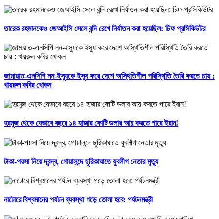
তারেক রহমানকেও জেআইসি সেলে বন্দি রেখে নির্যাতন করা হয়েছিল: চিফ প্রসিকিউটর
জামায়াত-এনসিপি নন-ইস্যুকে ইস্যু করে দেশে অস্থিতিশীল পরিস্থিতি তৈরি করতে চায় :
খায়রুল কবির খোকন
হরমুজ থেকে যেভাবে বছরে ১৪ হাজার কোটি ডলার আয় করতে পারে ইরান!
টাকা-পয়সা নিয়ে দ্বন্দ্ব, গোয়ালন্দে ছুরিকাঘাতে যুবলীগ নেতার মৃত্যু
নাটোরে বিশ্বমানের পর্যটন ব্যবস্থা গড়ে তোলা হবে: পর্যটনমন্ত্রী