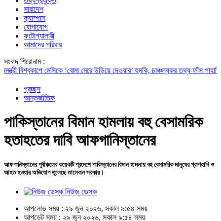
তথ্যপ্রযুক্তি
সারাদেশ
ক্যাম্পাস
যোগাযোগ
ফটোগ্যালারী
আমাদের পরিবার
সংবাদ শিরোনাম :
ী
বিশ্বকাপে মেসিকে ‘বোমা মেরে উড়িয়ে দেওয়ার’ হুমকি, চাঞ্চল্যকর তথ্য ফাঁস
পাহাড়ি ঢল ঠেক
প্রচ্ছদ
আন্তর্জাতিক
পাকিস্তানের বিমান হামলায় বহু বেসামরিক
হতাহতের দাবি আফগানিস্তানের
আফগানিস্তানের পূর্বাঞ্চলের কয়েকটি প্রদেশে পাকিস্তানের বিমান হামলায় বহু বেসামরিক মানুষের প্রাণহানি ও
আহত হওয়ার অভিযোগ তুলেছে তালেবান সরকার।
নিউজ ডেস্ক
আপলোড সময় : ২৯ জুন ২০২৬, সকাল ৯:৫৪ সময়
আপডেট সময় : ২৯ জুন ২০২৬, সকাল ৯:৫৪ সময়