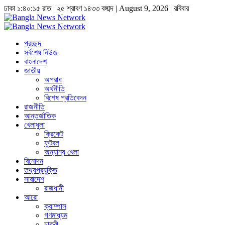
ঢাকা
১:৪০:১৫ রাত
|
২৫ শ্রাবণ ১৪৩৩ বঙ্গাব্দ | August 9, 2026
|
রবিবার
প্রচ্ছদ
সর্বশেষ নিউজ
বাংলাদেশ
জাতীয়
অপরাধ
অর্থনীতি
বিশেষ প্রতিবেদন
রাজনীতি
আন্তর্জাতিক
খেলাধুলা
ক্রিকেট
ফুটবল
অন্যান্য খেলা
বিনোদন
তথ্যপ্রযুক্তি
সারাদেশ
রাজধানী
আরো
ক্যাম্পাস
গণমাধ্যম
চাকুরী