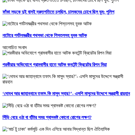
ফাঁকা সড়কে দুই বাসই দ্রুতগতিতে চলছিল, চালকদের চোখে ছিল ঘুম: পুলিশ
নাটোরে পর্যটনমন্ত্রীর পথসভা থেকে পিস্তলসহ যুবক আটক
আলোচিত সংবাদ
পরকীয়ার অভিযোগে গ্রামবাসীর হাতে আটক কনটেন্ট ক্রিয়েটর রিপন মিয়া
‘দোযখ আর জাহান্নামে তফাৎ কি মাসুদ স্যার?’- এসপি মাসুদের উদ্দেশে সন্ত্রাসী রায়হান
সিঁড়ি বেয়ে ওঠা বা হাঁটার সময় শ্বাসকষ্ট কোনো রোগের লক্ষণ?