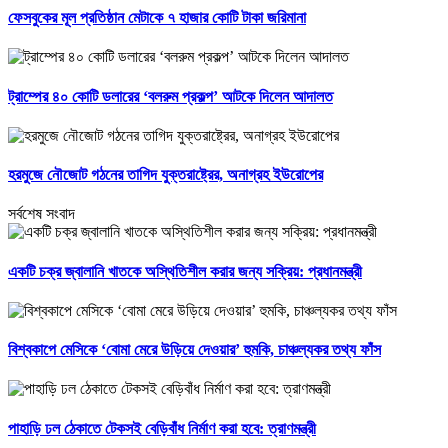
ফেসবুকের মূল প্রতিষ্ঠান মেটাকে ৭ হাজার কোটি টাকা জরিমানা
ট্রাম্পের ৪০ কোটি ডলারের ‘বলরুম প্রকল্প’ আটকে দিলেন আদালত
হরমুজে নৌজোট গঠনের তাগিদ যুক্তরাষ্ট্রের, অনাগ্রহ ইউরোপের
সর্বশেষ সংবাদ
একটি চক্র জ্বালানি খাতকে অস্থিতিশীল করার জন্য সক্রিয়: প্রধানমন্ত্রী
বিশ্বকাপে মেসিকে ‘বোমা মেরে উড়িয়ে দেওয়ার’ হুমকি, চাঞ্চল্যকর তথ্য ফাঁস
পাহাড়ি ঢল ঠেকাতে টেকসই বেড়িবাঁধ নির্মাণ করা হবে: ত্রাণমন্ত্রী