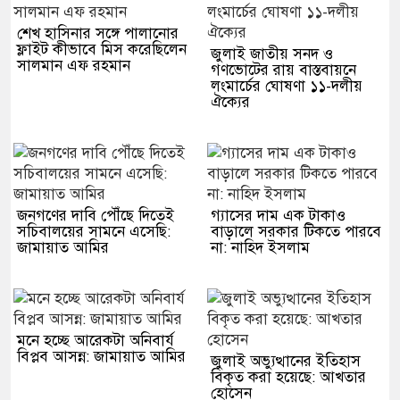
শেখ হাসিনার সঙ্গে পালানোর
ফ্লাইট কীভাবে মিস করেছিলেন
জুলাই জাতীয় সনদ ও
সালমান এফ রহমান
গণভোটের রায় বাস্তবায়নে
লংমার্চের ঘোষণা ১১-দলীয়
ঐক্যের
জনগণের দাবি পৌঁছে দিতেই
গ্যাসের দাম এক টাকাও
সচিবালয়ের সামনে এসেছি:
বাড়ালে সরকার টিকতে পারবে
জামায়াত আমির
না: নাহিদ ইসলাম
মনে হচ্ছে আরেকটা অনিবার্য
বিপ্লব আসন্ন: জামায়াত আমির
জুলাই অভ্যুত্থানের ইতিহাস
বিকৃত করা হয়েছে: আখতার
হোসেন