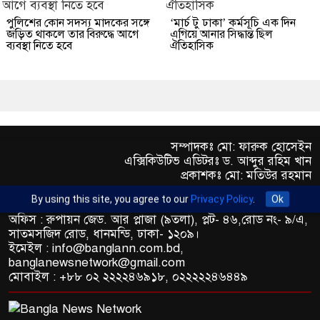
পুলিশের কোন সদস্য মাদকের সঙ্গে
‘মার্চ টু ঢাকা’ কর্মসূচি এক দিন
জড়িত থাকলে তার বিরুদ্ধে আগে
এগিয়ে আনার সিদ্ধান্ত ছিল
ব্যবস্থা নিতে হবে
ঐতিহাসিক
সম্পাদকঃ মো: ফারুক হোসেইন
এক্সিকিউটিভ এডিটরঃ ড. আব্দুর রহিম খান
প্রকাশকঃ মো: মতিউর রহমান
By using this site, you agree to our
Privacy Policy
.
Ok
অফিস : রুপায়ন জেড. আর প্লাজা (৯তলা), প্লট- ৪৬,রোড নং- ৯/এ,
সাতমসজিদ রোড, ধানমন্ডি, ঢাকা- ১২০৯।
ইমেইল : info@banglann.com.bd,
banglanewsnetwork@gmail.com
মোবাইল : +৮৮ ০২ ২২২২৪৬৯১৮, ০২২২২২৪৬৪৪৯