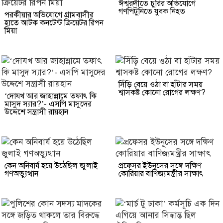
ঈশ্বরদীতে চুরির অভিযোগে
গণপিটুনিতে যুবক নিহত
পরকীয়ার অভিযোগে গ্রামবাসীর
হাতে আটক কনটেন্ট ক্রিয়েটর রিপন
মিয়া
সিঁড়ি বেয়ে ওঠা বা হাঁটার সময়
শ্বাসকষ্ট কোনো রোগের লক্ষণ?
‘দোযখ আর জাহান্নামে তফাৎ কি
মাসুদ স্যার?’- এসপি মাসুদের
উদ্দেশে সন্ত্রাসী রায়হান
কেন অনিবার্য হয়ে উঠেছিল জুলাই
প্রফেসর ইউনূসের সঙ্গে দক্ষিণ
গণঅভ্যুত্থান
কোরিয়ার বাণিজ্যমন্ত্রীর সাক্ষাৎ