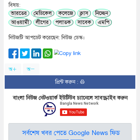
বিষয়:
ভারতের
মেডিকেল
কলেজে
ক্লাস
নিচ্ছেন
আওয়ামী
লীগের
পলাতক
সাবেক
এমপি
নিউজটি আপডেট করেছেন: নিউজ ডেস্ক।
অ
অ
প্রিন্ট করুন :
বাংলা নিউজ নেটওয়ার্ক ইউটিউব চ্যানেলে সাবস্ক্রাইব করুন
সর্বশেষ খবর পেতে Google News ফিড