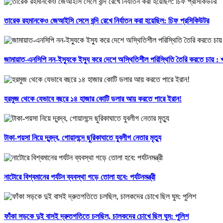
তারেক রহমানকেও জেআইসি সেলে বন্দি রেখে নির্যাতন করা হয়েছিল: চিফ প্রসিকিউটর
জামায়াত-এনসিপি নন-ইস্যুকে ইস্যু করে দেশে অস্থিতিশীল পরিস্থিতি তৈরি করতে চায় :
হরমুজ থেকে যেভাবে বছরে ১৪ হাজার কোটি ডলার আয় করতে পারে ইরান!
টাকা-পয়সা নিয়ে দ্বন্দ্ব, গোয়ালন্দে ছুরিকাঘাতে যুবলীগ নেতার মৃত্যু
নাটোরে বিশ্বমানের পর্যটন ব্যবস্থা গড়ে তোলা হবে: পর্যটনমন্ত্রী
ফাঁকা সড়কে দুই বাসই দ্রুতগতিতে চলছিল, চালকদের চোখে ছিল ঘুম: পুলিশ