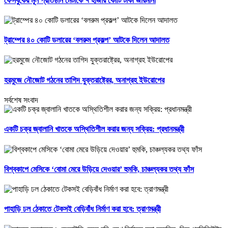
ফেসবুকের মূল প্রতিষ্ঠান মেটাকে ৭ হাজার কোটি টাকা জরিমানা
ট্রাম্পের ৪০ কোটি ডলারের ‘বলরুম প্রকল্প’ আটকে দিলেন আদালত
হরমুজে নৌজোট গঠনের তাগিদ যুক্তরাষ্ট্রের, অনাগ্রহ ইউরোপের
সর্বশেষ সংবাদ
একটি চক্র জ্বালানি খাতকে অস্থিতিশীল করার জন্য সক্রিয়: প্রধানমন্ত্রী
বিশ্বকাপে মেসিকে ‘বোমা মেরে উড়িয়ে দেওয়ার’ হুমকি, চাঞ্চল্যকর তথ্য ফাঁস
পাহাড়ি ঢল ঠেকাতে টেকসই বেড়িবাঁধ নির্মাণ করা হবে: ত্রাণমন্ত্রী