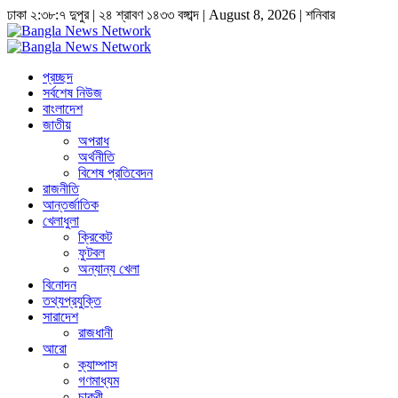
ঢাকা
২:৩৮:৭ দুপুর
|
২৪ শ্রাবণ ১৪৩৩ বঙ্গাব্দ | August 8, 2026
|
শনিবার
প্রচ্ছদ
সর্বশেষ নিউজ
বাংলাদেশ
জাতীয়
অপরাধ
অর্থনীতি
বিশেষ প্রতিবেদন
রাজনীতি
আন্তর্জাতিক
খেলাধুলা
ক্রিকেট
ফুটবল
অন্যান্য খেলা
বিনোদন
তথ্যপ্রযুক্তি
সারাদেশ
রাজধানী
আরো
ক্যাম্পাস
গণমাধ্যম
চাকুরী