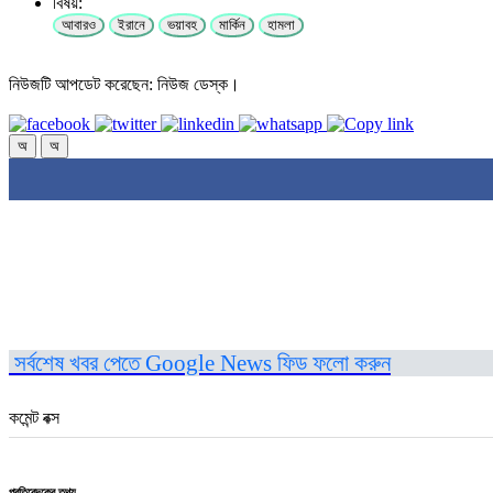
বিষয়:
আবারও
ইরানে
ভয়াবহ
মার্কিন
হামলা
নিউজটি আপডেট করেছেন: নিউজ ডেস্ক।
অ
অ
সর্বশেষ খবর পেতে Google News ফিড ফলো করুন
কমেন্ট বক্স
প্রতিবেদকের তথ্য