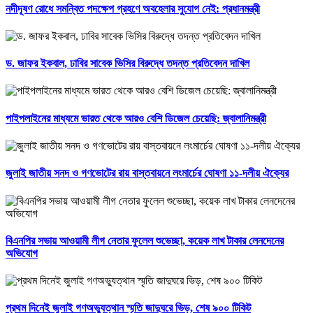
নদীদূষণ রোধে সমন্বিত পদক্ষেপ গ্রহণে অবহেলার সুযোগ নেই: প্রধানমন্ত্রী
ড. জাফর ইকবাল, ঢাবির সাবেক ভিসির বিরুদ্ধে তদন্ত প্রতিবেদন দাখিল
পাইপলাইনের মাধ্যমে ভারত থেকে আরও বেশি ডিজেল চেয়েছি: জ্বালানিমন্ত্রী
জুলাই জাতীয় সনদ ও গণভোটের রায় বাস্তবায়নে লংমার্চের ঘোষণা ১১-দলীয় ঐক্যের
বিএনপির সভায় আওয়ামী লীগ নেতার ফুলেল শুভেচ্ছা, কয়েক লাখ টাকার লেনদেনের
অভিযোগ
প্রথম দিনেই জুলাই গণঅভ্যুত্থান স্মৃতি জাদুঘরে ভিড়, শেষ ৯০০ টিকিট