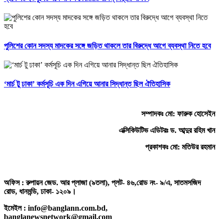
পুলিশের কোন সদস্য মাদকের সঙ্গে জড়িত থাকলে তার বিরুদ্ধে আগে ব্যবস্থা নিতে হবে
‘মার্চ টু ঢাকা’ কর্মসূচি এক দিন এগিয়ে আনার সিদ্ধান্ত ছিল ঐতিহাসিক
সম্পাদকঃ মো: ফারুক হোসেইন
এক্সিকিউটিভ এডিটরঃ ড. আব্দুর রহিম খান
প্রকাশকঃ মো: মতিউর রহমান
অফিস : রুপায়ন জেড. আর প্লাজা (৯তলা), প্লট- ৪৬,রোড নং- ৯/এ, সাতমসজিদ
রোড, ধানমন্ডি, ঢাকা- ১২০৯।
ইমেইল : info@banglann.com.bd,
banglanewsnetwork@gmail.com