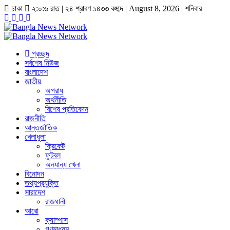
ঢাকা
২:০:৬ রাত
|
২৪ শ্রাবণ ১৪৩৩ বঙ্গাব্দ | August 8, 2026
|
শনিবার
প্রচ্ছদ
সর্বশেষ নিউজ
বাংলাদেশ
জাতীয়
অপরাধ
অর্থনীতি
বিশেষ প্রতিবেদন
রাজনীতি
আন্তর্জাতিক
খেলাধুলা
ক্রিকেট
ফুটবল
অন্যান্য খেলা
বিনোদন
তথ্যপ্রযুক্তি
সারাদেশ
রাজধানী
আরো
ক্যাম্পাস
গণমাধ্যম