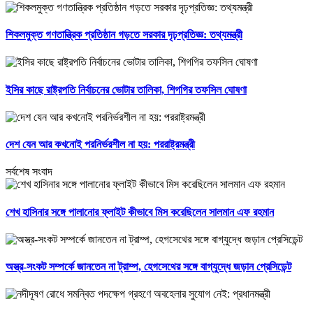
শিকলমুক্ত গণতান্ত্রিক প্রতিষ্ঠান গড়তে সরকার দৃঢ়প্রতিজ্ঞ: তথ্যমন্ত্রী
ইসির কাছে রাষ্ট্রপতি নির্বাচনের ভোটার তালিকা, শিগগির তফসিল ঘোষণা
দেশ যেন আর কখনোই পরনির্ভরশীল না হয়: পররাষ্ট্রমন্ত্রী
সর্বশেষ সংবাদ
শেখ হাসিনার সঙ্গে পালানোর ফ্লাইট কীভাবে মিস করেছিলেন সালমান এফ রহমান
অস্ত্র-সংকট সম্পর্কে জানতেন না ট্রাম্প, হেগসেথের সঙ্গে বাগ্‌যুদ্ধে জড়ান প্রেসিডেন্ট