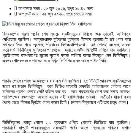
আপলোড সময় : ২৫ জুন ২০২৬, দুপুর ১০:৪২ সময়
আপডেট সময় : ২৫ জুন ২০২৬, দুপুর ১০:৪৪ সময়
বিশ্বকাপের গ্রুপ পর্বের শেষ ম্যাচে স্কটল্যান্ডের বিপক্ষে শুরু থেকেই আধিপত্য
দেখিয়েছে ব্রাজিল। আক্রমণাত্মক ফুটবলের পুরস্কার হিসেবে প্রথমার্ধেই দুই গোল করে
স্বস্তির লিড গড়ে তুলেছে পাঁচবারের বিশ্বচ্যাম্পিয়নরা। দুই গোলই এসেছে তারকা
ফরোয়ার্ড ভিনিসিয়ুস জুনিয়রের পা থেকে। ম্যাচের অষ্টম মিনিটেই এগিয়ে যায় ব্রাজিল।
প্রতিপক্ষের রক্ষণভাগের ভুলের সুযোগ কাজে লাগিয়ে বলের নিয়ন্ত্রণ নেন ভিনিসিয়ুস।
এরপর গোলরক্ষককে পরাস্ত করে নিখুঁত ফিনিশিংয়ে বল জালে পাঠান তিনি।
প্রথম গোলের পরও আক্রমণের ধার কমায়নি ব্রাজিল। ২৫ মিনিটে আবারও স্কটল্যান্ডের
জালে বল জড়ান ভিনিসিয়ুস। তবে ভিডিও সহকারী রেফারির পর্যালোচনায় গোলের আগে
ফাউলের প্রমাণ মেলায় সেটি বাতিল করা হয়। তবে প্রথমার্ধের যোগ করা সময়ে আবারও
প্রতিপক্ষের রক্ষণভাগে আঘাত হানেন এই ব্রাজিলিয়ান তারকা। সতীর্থের দারুণ ক্রস
থেকে হেডে নিজের দ্বিতীয় গোল করেন তিনি। চলমান বিশ্বকাপে এটি তার চতুর্থ গোল।
ভিনিসিয়ুসের জোড়া গোলে ২-০ ব্যবধানে এগিয়ে থেকেই বিরতিতে যায় ব্রাজিল।
প্রথমার্ধে দাপুটে পারফরম্যান্সে নকআউট পর্বের আগে নিজেদের শক্তির বার্তাও