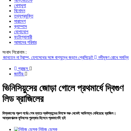
আন্তর্জাতিক
খেলাধুলা
বিনোদন
তথ্যপ্রযুক্তি
সারাদেশ
ক্যাম্পাস
যোগাযোগ
ফটোগ্যালারী
আমাদের পরিবার
সংবাদ শিরোনাম :
তেন না ট্রাম্প, হেগসেথের সঙ্গে বাগ্‌যুদ্ধে জড়ান প্রেসিডেন্ট
নদীদূষণ রোধে সমন্বিত পদক্ষ
প্রচ্ছদ
জাতীয়
ভিনিসিয়ুসের জোড়া গোলে প্রথমার্ধে দ্বিগুণ
লিড ব্রাজিলের
বিশ্বকাপের গ্রুপ পর্বের শেষ ম্যাচে স্কটল্যান্ডের বিপক্ষে শুরু থেকেই আধিপত্য দেখিয়েছে ব্রাজিল।
আক্রমণাত্মক ফুটবলের পুরস্কার হিসেবে প্রথমার্ধেই দুই
নিউজ ডেস্ক