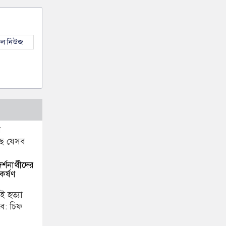
কল নিউজ
র্শনার্থীদের
র্ষণ