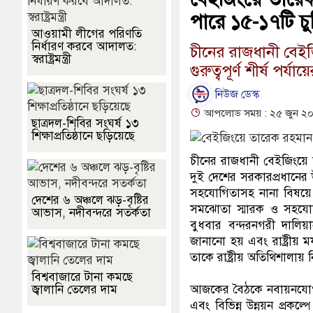
পারে ১৫-১৭টি চুক
আওয়ামী লীগের পরিণতি
নির্ধারণ করবে আদালত:
চীনের রাজধানী বেইজ
স্বরাষ্ট্রমন্ত্রী
গুরুত্বপূর্ণ শীর্ষ পর
নিউজ ডেস্ক
আপলোড সময় : ২৫ জুন ২০২
ছাত্রদল-শিবির সংঘর্ষ ১৩
শিক্ষাপ্রতিষ্ঠানে ছড়িয়েছে
চীনের রাজধানী বেইজিংয়ে আজ
দুই দেশের সরকারপ্রধানের উ
সহযোগিতাসহ নানা বিষয়ে
দেশের ৬ অঞ্চলে ঝড়-বৃষ্টির
সমঝোতা স্মারক ও সহযোগিত
আভাস, নদীবন্দরে সতর্কতা
বুধবার বন্দরনগরী দালিয়া
জানানো হয় এবং রাষ্ট্রীয় 
তাকে রাষ্ট্রীয় অতিথিশালা
বিশ্ববাজারে টানা কমছে
জ্বালানি তেলের দাম
আজকের বৈঠকে নবায়নযোগ্য জ
এবং বিভিন্ন উন্নয়ন প্রকল