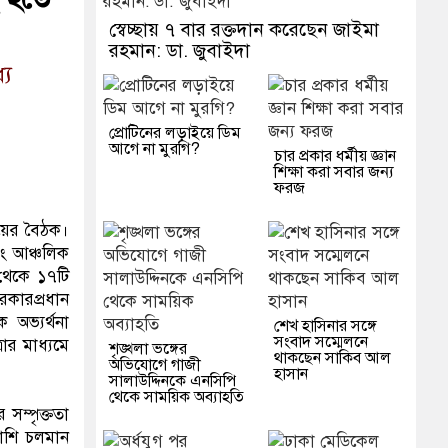
স্বেচ্ছায় ৭ বার রক্তদান করেছেন জাইমা
রহমান: ডা. জুবাইদা
যে
প্রোটিনের লড়াইয়ে ডিম
আগে না মুরগি?
চার প্রকার ধর্মীয় জ্ঞান
শিক্ষা করা সবার জন্য
ফরজ
যায়ের বৈঠক।
বং আঞ্চলিক
থেকে ১৭টি
রকারপ্রধান
 অভ্যর্থনা
শেখ হাসিনার সঙ্গে
সংবাদ সম্মেলনে
ার মাধ্যমে
শৃঙ্খলা ভঙ্গের
থাকছেন সাকিব আল
অভিযোগে গাজী
হাসান
সালাউদ্দিনকে এনসিপি
থেকে সাময়িক অব্যাহতি
সম্পৃক্ততা
পাশি চলমান