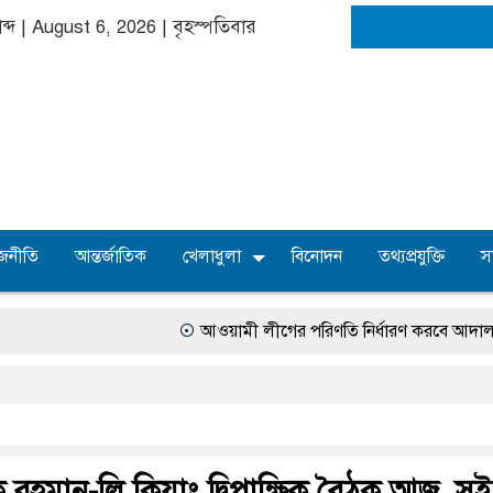
াব্দ | August 6, 2026
|
বৃহস্পতিবার
জনীতি
আন্তর্জাতিক
খেলাধুলা
বিনোদন
তথ্যপ্রযুক্তি
স
আওয়ামী লীগের পরিণতি নির্ধারণ করবে আদালত: স্বরাষ্ট্রমন্
 রহমান-লি কিয়াং দ্বিপাক্ষিক বৈঠক আজ, স