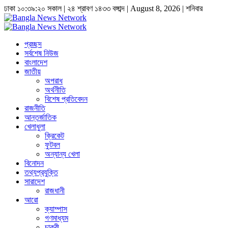
ঢাকা
১০:৩৯:২১ সকাল
|
২৪ শ্রাবণ ১৪৩৩ বঙ্গাব্দ | August 8, 2026
|
শনিবার
প্রচ্ছদ
সর্বশেষ নিউজ
বাংলাদেশ
জাতীয়
অপরাধ
অর্থনীতি
বিশেষ প্রতিবেদন
রাজনীতি
আন্তর্জাতিক
খেলাধুলা
ক্রিকেট
ফুটবল
অন্যান্য খেলা
বিনোদন
তথ্যপ্রযুক্তি
সারাদেশ
রাজধানী
আরো
ক্যাম্পাস
গণমাধ্যম
চাকুরী