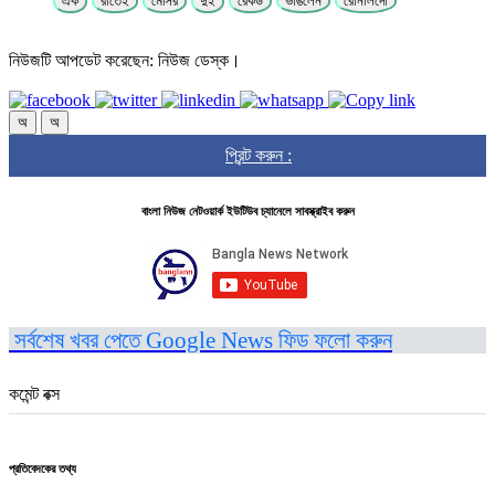
এক
রাতেই
মেসির
দুই
রেকর্ড
ভাঙলেন
রোনালদো
নিউজটি আপডেট করেছেন: নিউজ ডেস্ক।
অ
অ
প্রিন্ট করুন :
বাংলা নিউজ নেটওয়ার্ক ইউটিউব চ্যানেলে সাবস্ক্রাইব করুন
সর্বশেষ খবর পেতে Google News ফিড ফলো করুন
কমেন্ট বক্স
প্রতিবেদকের তথ্য