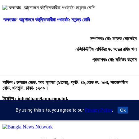
‘ককরোচ’ আন্দোলনে কটূক্তিকারীরা পথভ্রষ্ট: নরেন্দ্র মোদি
সম্পাদকঃ মো: ফারুক হোসেইন
এক্সিকিউটিভ এডিটরঃ ড. আব্দুর রহিম খান
প্রকাশকঃ মো: মতিউর রহমান
অফিস : রুপায়ন জেড. আর প্লাজা (৯তলা), প্লট- ৪৬,রোড নং- ৯/এ, সাতমসজিদ
রোড, ধানমন্ডি, ঢাকা- ১২০৯।
ইমেইল : info@banglann.com.bd,
banglanewsnetwork@gmail.com
By using this site, you agree to our
Privacy Policy
.
Ok
মোবাইল : +৮৮ ০২ ২২২২৪৬৯১৮, ০২২২২২৪৬৪৪৯