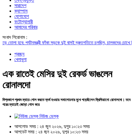
তথ্যপ্রযুক্তি
সারাদেশ
ক্যাম্পাস
যোগাযোগ
ফটোগ্যালারী
আমাদের পরিবার
সংবাদ শিরোনাম :
লা হবে: পর্যটনমন্ত্রী
ফাঁকা সড়কে দুই বাসই দ্রুতগতিতে চলছিল, চালকদের চোখে ছিল ঘুম:
প্রচ্ছদ
খেলাধুলা
এক রাতেই মেসির দুই রেকর্ড ভাঙলেন
রোনালদো
বিশ্বকাপে প্রথম ম্যাচে গোল করতে ব্যর্থ হওয়ায় সমালোচনার মুখে পড়েছিলেন ক্রিশ্চিয়ানো রোনালদো। তবে
পরের ম্যাচেই জোড়া গোল করে
নিউজ ডেস্ক
আপলোড সময় : ২৪ জুন ২০২৬, দুপুর ১০:২৩ সময়
আপডেট সময় : ২৪ জুন ২০২৬, দুপুর ১০:২৩ সময়