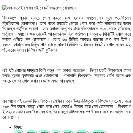
বিশ্বকাপে প্রথম ম্যাচে গোল করতে ব্যর্থ হওয়ায় সমালোচনার মুখে পড়েছিলেন
ক্রিশ্চিয়ানো রোনালদো। তবে পরের ম্যাচেই জোড়া গোল করে সেই সমালোচনার জবাব
দিয়েছেন পর্তুগিজ তারকা। তার দুর্দান্ত নৈপুণ্যে উজবেকিস্তানকে ৫-০ গোলে হারিয়েছে
পর্তুগাল। ম্যাচের শুরু থেকেই আক্রমণাত্মক ছিল পর্তুগাল। মাত্র ৬ মিনিটেই গোল করে
দলকে এগিয়ে নেন রোনালদো। এরপর ৩৯ মিনিটে আবারও জালের দেখা পান তিনি।
ব্রুনো ফার্নান্দেজের নিখুঁত পাস থেকে দারুণ ফিনিশিংয়ে নিজের দ্বিতীয় গোল করেন এই
পাঁচবারের ব্যালন ডি’অর জয়ী ফুটবলার।
এই দুই গোলের মাধ্যমে তিনি নতুন এক রেকর্ড গড়েছেন—ভিন্ন ছয়টি বিশ্বকাপে গোল
করার প্রথম ফুটবলার এখন রোনালদো। পাশাপাশি বিশ্বকাপে সবচেয়ে বেশি বয়সে এক
ম্যাচে জোড়া গোল করার রেকর্ডও এখন তার দখলে।
এর আগে এই রেকর্ড ছিল লিওনেল মেসির। তবে উজবেকিস্তানের বিপক্ষে ম্যাচে ৪১ বছর
১৩৮ দিন বয়সে জোড়া গোল করে সেই রেকর্ডও নিজের করে নেন রোনালদো। বিশ্বকাপ
ইতিহাসে মেসির একাধিক রেকর্ড ছাড়িয়ে নতুন মাইলফলক স্পর্শ করায় আবারও আলোচনায়
রোনালদো।
বিষয়: