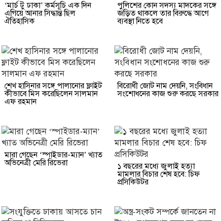
‘মার্চ টু ঢাকা’ কর্মসূচি এক দিন
পুলিশের কোন সদস্য মাদকের সঙ্গে
এগিয়ে আনার সিদ্ধান্ত ছিল
জড়িত থাকলে তার বিরুদ্ধে আগে
ঐতিহাসিক
ব্যবস্থা নিতে হবে
শেখ হাসিনার সঙ্গে পালানোর ফ্লাইট
বিরোধী জোট নাম দেয়নি, সংবিধান
কীভাবে মিস করেছিলেন সালমান
সংশোধনের কাজ শুরু করছে সরকার
এফ রহমান
মারা গেছেন ‘স্পাইডার-ম্যান’ খ্যাত
অভিনেত্রী মেরি রিভেরা
১ বছরের মধ্যে জুলাই হত্যা
মামলার বিচার শেষ হবে: চিফ
প্রসিকিউটর