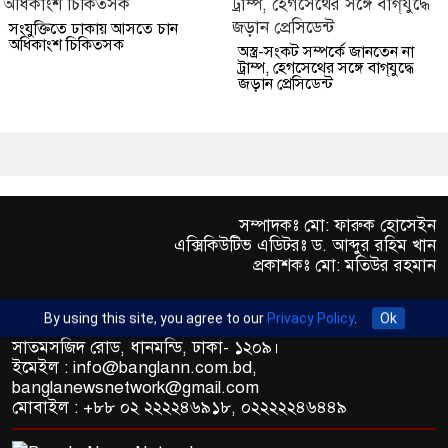
সংযুক্তিতে ঢাকায় আসতে চান
অধিকাংশ চিকিত্সক
অস্ত্র-সংকট সম্পর্কে জানতেন না
ট্রাম্প, হেগসেথের সঙ্গে বাগ্‌যুদ্ধে
জড়ান প্রেসিডেন্ট
সম্পাদকঃ মো: ফারুক হোসেইন
এক্সিকিউটিভ এডিটরঃ ড. আব্দুর রহিম খান
প্রকাশকঃ মো: মতিউর রহমান
By using this site, you agree to our
Privacy Policy
.
Ok
অফিস : রুপায়ন জেড. আর প্লাজা (৯তলা), প্লট- ৪৬,রোড নং- ৯/এ,
সাতমসজিদ রোড, ধানমন্ডি, ঢাকা- ১২০৯।
ইমেইল : info@banglann.com.bd,
banglanewsnetwork@gmail.com
মোবাইল : +৮৮ ০২ ২২২২৪৬৯১৮, ০২২২২২৪৬৪৪৯