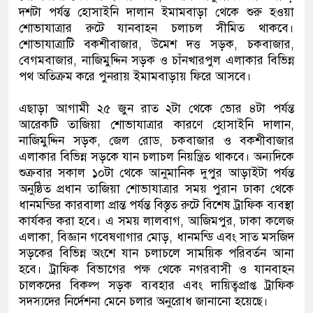
দশটা পর্যন্ত হোসাইনি দালান ইমামবাড়া থেকে শুরু হওয়া
শোভাযাত্রার রুটে যানবাহন চলাচল সীমিত থাকবে।
শোভাযাত্রাটি বকশীবাজার, উমেশ দত্ত সড়ক, চকবাজার,
বেগমবাজার, নাজিমুদ্দিন সড়ক ও চাঁনখারপুল এলাকার বিভিন্ন
পথ অতিক্রম করে পুনরায় ইমামবাড়ায় ফিরে আসবে।
এছাড়া আগামী ২৫ জুন রাত ২টা থেকে ভোর ৪টা পর্যন্ত
আরেকটি তাজিয়া শোভাযাত্রার কারণে হোসাইনি দালান,
নাজিমুদ্দিন সড়ক, জেল রোড, চকবাজার ও বকশীবাজার
এলাকার বিভিন্ন সড়কে যান চলাচল নিয়ন্ত্রিত থাকবে। অন্যদিকে
শুক্রবার সকাল ১০টা থেকে আনুমানিক দুপুর আড়াইটা পর্যন্ত
অনুষ্ঠিত প্রধান তাজিয়া শোভাযাত্রার সময় পুরান ঢাকা থেকে
ধানমন্ডির কারবালা প্রান্ত পর্যন্ত বিস্তৃত রুটে বিশেষ ট্রাফিক ব্যবস্থা
কার্যকর করা হবে। এ সময় লালবাগ, আজিমপুর, ঢাকা কলেজ
এলাকা, বিজ্ঞান গবেষণাগার মোড়, ধানমন্ডি এবং সাত মসজিদ
সড়কের বিভিন্ন অংশে যান চলাচলে সাময়িক পরিবর্তন আনা
হবে। ট্রাফিক বিভাগের পক্ষ থেকে নগরবাসী ও যানবাহন
চালকদের বিকল্প সড়ক ব্যবহার এবং দায়িত্বপ্রাপ্ত ট্রাফিক
সদস্যদের নির্দেশনা মেনে চলার অনুরোধ জানানো হয়েছে।