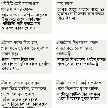
হরমুজ থেকে যেভাবে বছরে ১৪
হাজার কোটি ডলার আয় করতে
জামায়াত-এনসিপি নন-ইস্যুকে
পারে ইরান!
ইস্যু করে দেশে অস্থিতিশীল
পরিস্থিতি তৈরি করতে চায় :
খায়রুল কবির খোকন
টাকা-পয়সা নিয়ে দ্বন্দ্ব,
নাটোরে বিশ্বমানের পর্যটন ব্যবস্থা
গোয়ালন্দে ছুরিকাঘাতে যুবলীগ
গড়ে তোলা হবে: পর্যটনমন্ত্রী
নেতার মৃত্যু
নাটোরে পর্যটনমন্ত্রীর পথসভা
থেকে পিস্তলসহ যুবক আটক
ফাঁকা সড়কে দুই বাসই
দ্রুতগতিতে চলছিল, চালকদের