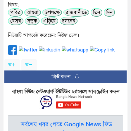
বিষয়:
পবিত্র
আশুরা
উপলক্ষে
রাজধানীতে
তিন
দিন
যেসব
সড়ক
এড়িয়ে
চলবেন
নিউজটি আপডেট করেছেন: নিউজ ডেস্ক।
অ
অ
প্রিন্ট করুন :
বাংলা নিউজ নেটওয়ার্ক ইউটিউব চ্যানেলে সাবস্ক্রাইব করুন
সর্বশেষ খবর পেতে Google News ফিড