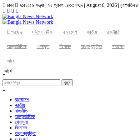
ঢাকা
৭:৫৮:৫৬ সন্ধ্যা
|
২২ শ্রাবণ ১৪৩৩ বঙ্গাব্দ | August 6, 2026
|
বৃহস্পতিবার
প্রচ্ছদ
সর্বশেষ নিউজ
বাংলাদেশ
জাতীয়
রাজনীতি
আন্তর্জাতিক
খেলাধুলা
বিনোদন
তথ্যপ্রযুক্তি
সারাদেশ
আরো
আরো
খুজুন
বাংলাদেশ
জাতীয়
রাজনীতি
আন্তর্জাতিক
খেলাধুলা
বিনোদন
তথ্যপ্রযুক্তি
সারাদেশ