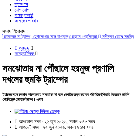
ক্যাম্পাস
যোগাযোগ
ফটোগ্যালারী
আমাদের পরিবার
সংবাদ শিরোনাম :
ন না ট্রাম্প, হেগসেথের সঙ্গে বাগ্‌যুদ্ধে জড়ান প্রেসিডেন্ট
নদীদূষণ রোধে সমন্বিত পদক্ষে
প্রচ্ছদ
আন্তর্জাতিক
সমঝোতায় না পৌঁছালে হরমুজ প্রণালি
দখলের হুমকি ট্রাম্পের
ইরানের সঙ্গে চলমান আলোচনায় সমঝোতা না হলে দেশটির জন্য ভয়াবহ পরিণতির হুঁশিয়ারি দিয়েছেন মার্কিন
প্রেসিডেন্ট ডোনাল্ড ট্রাম্প। একই
নিউজ ডেস্ক
আপলোড সময় : ২২ জুন ২০২৬, সকাল ৯:৪৫ সময়
আপডেট সময় : ২২ জুন ২০২৬, সকাল ৯:৪৫ সময়