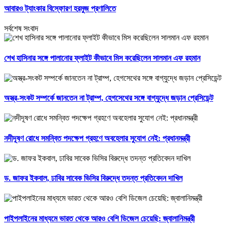
আবারও ট্যাংকার বিস্ফোরণ হরমুজ প্রণালিতে
সর্বশেষ সংবাদ
শেখ হাসিনার সঙ্গে পালানোর ফ্লাইট কীভাবে মিস করেছিলেন সালমান এফ রহমান
অস্ত্র-সংকট সম্পর্কে জানতেন না ট্রাম্প, হেগসেথের সঙ্গে বাগ্‌যুদ্ধে জড়ান প্রেসিডেন্ট
নদীদূষণ রোধে সমন্বিত পদক্ষেপ গ্রহণে অবহেলার সুযোগ নেই: প্রধানমন্ত্রী
ড. জাফর ইকবাল, ঢাবির সাবেক ভিসির বিরুদ্ধে তদন্ত প্রতিবেদন দাখিল
পাইপলাইনের মাধ্যমে ভারত থেকে আরও বেশি ডিজেল চেয়েছি: জ্বালানিমন্ত্রী