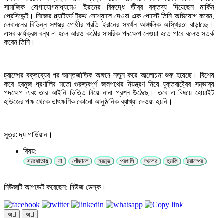
সামাজিক যোগাযোগমাধ্যমেও ইরানের বিরুদ্ধে তীব্র বক্তব্য দিয়েছেন মার্কিন
প্রেসিডেন্ট। নিজের প্ল্যাটফর্ম ট্রুথ সোশ্যালে দেওয়া এক পোস্টে তিনি অভিযোগ করেন,
লেবাননের বিভিন্ন সশস্ত্র গোষ্ঠীর প্রতি ইরানের সমর্থন আঞ্চলিক অস্থিরতা বাড়াচ্ছে।
এসব কার্যক্রম বন্ধ না হলে আরও কঠোর সামরিক পদক্ষেপ নেওয়া হতে পারে বলেও সতর্ক
করেন তিনি।
ট্রাম্পের বক্তব্যের পর আন্তর্জাতিক অঙ্গনে নতুন করে আলোচনা শুরু হয়েছে। বিশেষ
করে হরমুজ প্রণালির মতো গুরুত্বপূর্ণ জলপথের নিয়ন্ত্রণ নিয়ে যুক্তরাষ্ট্রের সম্ভাব্য
পদক্ষেপ এবং তার আইনি ভিত্তি নিয়ে নানা প্রশ্ন উঠেছে। তবে এ বিষয়ে হোয়াইট
হাউজের পক্ষ থেকে তাৎক্ষণিক কোনো আনুষ্ঠানিক ব্যাখ্যা দেওয়া হয়নি।
সূত্র: দ্য গার্ডিয়ান।
বিষয়:
সমঝোতায়
না
পৌঁছালে
হরমুজ
প্রণালি
দখলের
হুমকি
ট্রাম্পের
নিউজটি আপডেট করেছেন: নিউজ ডেস্ক।
অ
অ