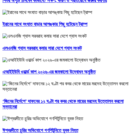
শিশুর অপুষ্টি চিনবেন কীভাবে? লক্ষণ, কারণ ও প্রতিরোধে জরুরি করণীয়
ইরানের সাথে সংঘাত বাড়ার আশঙ্কায় পিছু হটেছেন ট্রাম্প
এলএনজি গ্যাস সরবরাহ কমায় সারা দেশে গ্যাস সংকট
এআইইউবি ওয়ার্ল্ড কাপ ২০২৬-এর জমকালো উদ্বোধন অনুষ্ঠিত
‘জিনের নির্দেশে’ দাফনের ১২ ঘণ্টা পর কবর থেকে মায়ের মরদেহ উত্তোলন করলো
সন্তানেরা
ঈশ্বরদীতে চুরির অভিযোগে গণপিটুনিতে যুবক নিহত