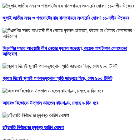
জুলাই জাতীয় সনদ ও গণভোটের রায় বাস্তবায়নে লংমার্চের ঘোষণা ১১-দলীয় ঐক্যের
বিএনপির সভায় আওয়ামী লীগ নেতার ফুলেল শুভেচ্ছা, কয়েক লাখ টাকার লেনদেনের
অভিযোগ
প্রথম দিনেই জুলাই গণঅভ্যুত্থান স্মৃতি জাদুঘরে ভিড়, শেষ ৯০০ টিকিট
আবারও বিক্ষোভে উত্তাল ভারতের ঝাড়খণ্ড, চলছে ৯ দিন ধরে
রাষ্ট্রপতি নির্বাচনের চূড়ান্ত তারিখ ঘোষণা
আলোচিত সংবাদ