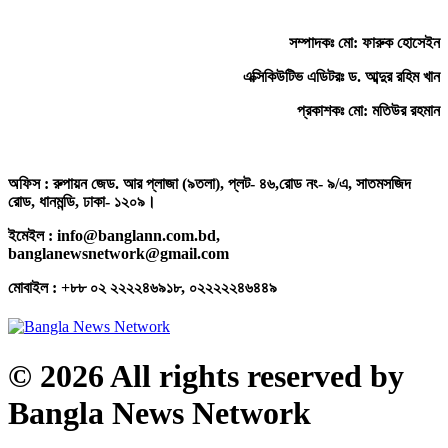
সম্পাদকঃ মো: ফারুক হোসেইন
এক্সিকিউটিভ এডিটরঃ ড. আব্দুর রহিম খান
প্রকাশকঃ মো: মতিউর রহমান
অফিস : রুপায়ন জেড. আর প্লাজা (৯তলা), প্লট- ৪৬,রোড নং- ৯/এ, সাতমসজিদ
রোড, ধানমন্ডি, ঢাকা- ১২০৯।
ইমেইল : info@banglann.com.bd,
banglanewsnetwork@gmail.com
মোবাইল : +৮৮ ০২ ২২২২৪৬৯১৮, ০২২২২২৪৬৪৪৯
© 2026 All rights reserved by
Bangla News Network