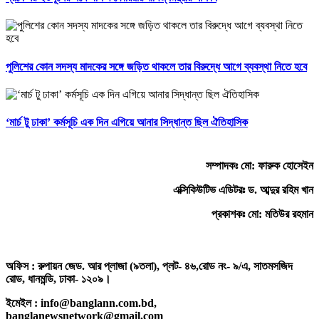
পুলিশের কোন সদস্য মাদকের সঙ্গে জড়িত থাকলে তার বিরুদ্ধে আগে ব্যবস্থা নিতে হবে
‘মার্চ টু ঢাকা’ কর্মসূচি এক দিন এগিয়ে আনার সিদ্ধান্ত ছিল ঐতিহাসিক
সম্পাদকঃ মো: ফারুক হোসেইন
এক্সিকিউটিভ এডিটরঃ ড. আব্দুর রহিম খান
প্রকাশকঃ মো: মতিউর রহমান
অফিস : রুপায়ন জেড. আর প্লাজা (৯তলা), প্লট- ৪৬,রোড নং- ৯/এ, সাতমসজিদ
রোড, ধানমন্ডি, ঢাকা- ১২০৯।
ইমেইল : info@banglann.com.bd,
banglanewsnetwork@gmail.com