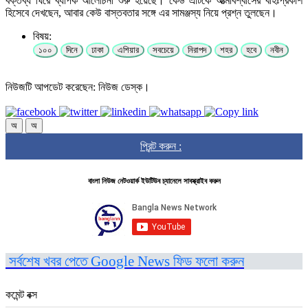
বক্তব্য ঘিরে ব্যাপক আলোচনা শুরু হয়েছে। কেউ এটিকে আত্মবিশ্বাসের বহিঃপ্রকাশ
হিসেবে দেখছেন, আবার কেউ বাস্তবতার সঙ্গে এর সামঞ্জস্য নিয়ে প্রশ্ন তুলছেন।
বিষয়:
১০০
দিনে
ঢাকা
এশিয়ার
সবচেয়ে
নিরাপদ
শহর
হবে
নবীন
নিউজটি আপডেট করেছেন: নিউজ ডেস্ক।
অ
অ
প্রিন্ট করুন :
বাংলা নিউজ নেটওয়ার্ক ইউটিউব চ্যানেলে সাবস্ক্রাইব করুন
সর্বশেষ খবর পেতে Google News ফিড ফলো করুন
কমেন্ট বক্স