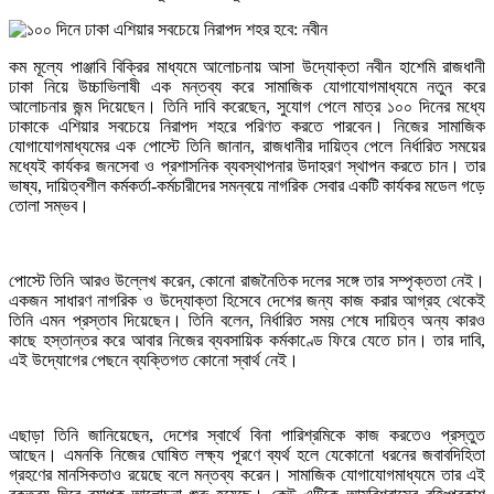
কম মূল্যে পাঞ্জাবি বিক্রির মাধ্যমে আলোচনায় আসা উদ্যোক্তা নবীন হাশেমি রাজধানী
ঢাকা নিয়ে উচ্চাভিলাষী এক মন্তব্য করে সামাজিক যোগাযোগমাধ্যমে নতুন করে
আলোচনার জন্ম দিয়েছেন। তিনি দাবি করেছেন, সুযোগ পেলে মাত্র ১০০ দিনের মধ্যে
ঢাকাকে এশিয়ার সবচেয়ে নিরাপদ শহরে পরিণত করতে পারবেন। নিজের সামাজিক
যোগাযোগমাধ্যমের এক পোস্টে তিনি জানান, রাজধানীর দায়িত্ব পেলে নির্ধারিত সময়ের
মধ্যেই কার্যকর জনসেবা ও প্রশাসনিক ব্যবস্থাপনার উদাহরণ স্থাপন করতে চান। তার
ভাষ্য, দায়িত্বশীল কর্মকর্তা-কর্মচারীদের সমন্বয়ে নাগরিক সেবার একটি কার্যকর মডেল গড়ে
তোলা সম্ভব।
পোস্টে তিনি আরও উল্লেখ করেন, কোনো রাজনৈতিক দলের সঙ্গে তার সম্পৃক্ততা নেই।
একজন সাধারণ নাগরিক ও উদ্যোক্তা হিসেবে দেশের জন্য কাজ করার আগ্রহ থেকেই
তিনি এমন প্রস্তাব দিয়েছেন। তিনি বলেন, নির্ধারিত সময় শেষে দায়িত্ব অন্য কারও
কাছে হস্তান্তর করে আবার নিজের ব্যবসায়িক কর্মকাণ্ডে ফিরে যেতে চান। তার দাবি,
এই উদ্যোগের পেছনে ব্যক্তিগত কোনো স্বার্থ নেই।
এছাড়া তিনি জানিয়েছেন, দেশের স্বার্থে বিনা পারিশ্রমিকে কাজ করতেও প্রস্তুত
আছেন। এমনকি নিজের ঘোষিত লক্ষ্য পূরণে ব্যর্থ হলে যেকোনো ধরনের জবাবদিহিতা
গ্রহণের মানসিকতাও রয়েছে বলে মন্তব্য করেন। সামাজিক যোগাযোগমাধ্যমে তার এই