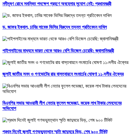
নদীদূষণ রোধে সমন্বিত পদক্ষেপ গ্রহণে অবহেলার সুযোগ নেই: প্রধানমন্ত্রী
ড. জাফর ইকবাল, ঢাবির সাবেক ভিসির বিরুদ্ধে তদন্ত প্রতিবেদন দাখিল
পাইপলাইনের মাধ্যমে ভারত থেকে আরও বেশি ডিজেল চেয়েছি: জ্বালানিমন্ত্রী
জুলাই জাতীয় সনদ ও গণভোটের রায় বাস্তবায়নে লংমার্চের ঘোষণা ১১-দলীয় ঐক্যের
বিএনপির সভায় আওয়ামী লীগ নেতার ফুলেল শুভেচ্ছা, কয়েক লাখ টাকার লেনদেনের
অভিযোগ
প্রথম দিনেই জুলাই গণঅভ্যুত্থান স্মৃতি জাদুঘরে ভিড়, শেষ ৯০০ টিকিট