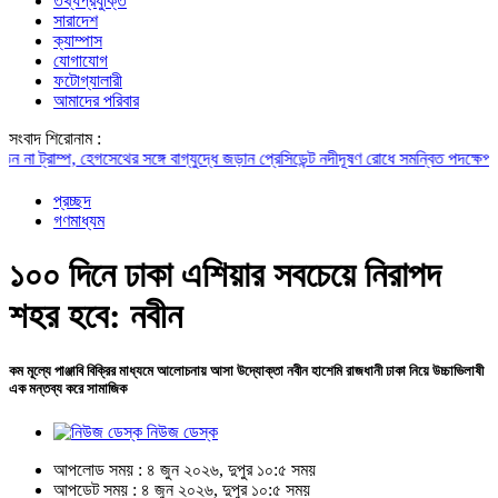
তথ্যপ্রযুক্তি
সারাদেশ
ক্যাম্পাস
যোগাযোগ
ফটোগ্যালারী
আমাদের পরিবার
সংবাদ শিরোনাম :
 ট্রাম্প, হেগসেথের সঙ্গে বাগ্‌যুদ্ধে জড়ান প্রেসিডেন্ট
নদীদূষণ রোধে সমন্বিত পদক্ষেপ গ্রহণে
প্রচ্ছদ
গণমাধ্যম
১০০ দিনে ঢাকা এশিয়ার সবচেয়ে নিরাপদ
শহর হবে: নবীন
কম মূল্যে পাঞ্জাবি বিক্রির মাধ্যমে আলোচনায় আসা উদ্যোক্তা নবীন হাশেমি রাজধানী ঢাকা নিয়ে উচ্চাভিলাষী
এক মন্তব্য করে সামাজিক
নিউজ ডেস্ক
আপলোড সময় : ৪ জুন ২০২৬, দুপুর ১০:৫ সময়
আপডেট সময় : ৪ জুন ২০২৬, দুপুর ১০:৫ সময়