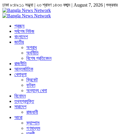
ঢাকা
৮:৪৯:১১ সন্ধ্যা
|
২৩ শ্রাবণ ১৪৩৩ বঙ্গাব্দ | August 7, 2026
|
শুক্রবার
প্রচ্ছদ
সর্বশেষ নিউজ
বাংলাদেশ
জাতীয়
অপরাধ
অর্থনীতি
বিশেষ প্রতিবেদন
রাজনীতি
আন্তর্জাতিক
খেলাধুলা
ক্রিকেট
ফুটবল
অন্যান্য খেলা
বিনোদন
তথ্যপ্রযুক্তি
সারাদেশ
রাজধানী
আরো
ক্যাম্পাস
গণমাধ্যম
চাকুরী