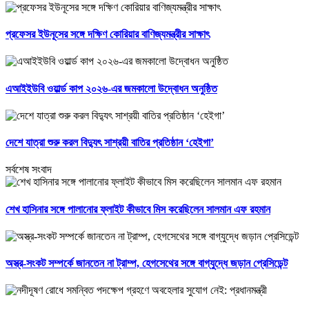
প্রফেসর ইউনূসের সঙ্গে দক্ষিণ কোরিয়ার বাণিজ্যমন্ত্রীর সাক্ষাৎ
এআইইউবি ওয়ার্ল্ড কাপ ২০২৬-এর জমকালো উদ্বোধন অনুষ্ঠিত
দেশে যাত্রা শুরু করল বিদ্যুৎ সাশ্রয়ী বাতির প্রতিষ্ঠান ‘হেইগা’
সর্বশেষ সংবাদ
শেখ হাসিনার সঙ্গে পালানোর ফ্লাইট কীভাবে মিস করেছিলেন সালমান এফ রহমান
অস্ত্র-সংকট সম্পর্কে জানতেন না ট্রাম্প, হেগসেথের সঙ্গে বাগ্‌যুদ্ধে জড়ান প্রেসিডেন্ট