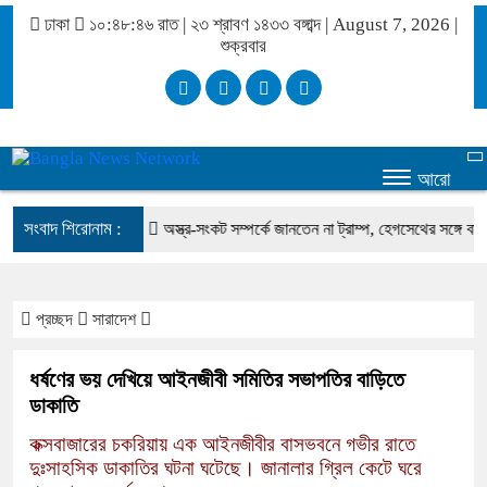
ঢাকা
১০:৪৮:৪৬ রাত
|
২৩ শ্রাবণ ১৪৩৩ বঙ্গাব্দ | August 7, 2026
|
শুক্রবার
আরো
সংবাদ শিরোনাম :
ন সালমান এফ রহমান
অস্ত্র-সংকট সম্পর্কে জানতেন না ট্রাম্প, হেগসেথের সঙ্গে বাগ্‌যুদ্ধ
প্রচ্ছদ
সারাদেশ
ধর্ষণের ভয় দেখিয়ে আইনজীবী সমিতির সভাপতির বাড়িতে
ডাকাতি
কক্সবাজারের চকরিয়ায় এক আইনজীবীর বাসভবনে গভীর রাতে
দুঃসাহসিক ডাকাতির ঘটনা ঘটেছে। জানালার গ্রিল কেটে ঘরে