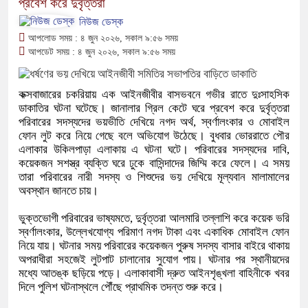
প্রবেশ করে দুর্বৃত্তরা
নিউজ ডেস্ক
আপলোড সময় : ৪ জুন ২০২৬, সকাল ৯:৫৬ সময়
আপডেট সময় : ৪ জুন ২০২৬, সকাল ৯:৫৬ সময়
কক্সবাজারের চকরিয়ায় এক আইনজীবীর বাসভবনে গভীর রাতে দুঃসাহসিক
ডাকাতির ঘটনা ঘটেছে। জানালার গ্রিল কেটে ঘরে প্রবেশ করে দুর্বৃত্তরা
পরিবারের সদস্যদের ভয়ভীতি দেখিয়ে নগদ অর্থ, স্বর্ণালংকার ও মোবাইল
ফোন লুট করে নিয়ে গেছে বলে অভিযোগ উঠেছে। বুধবার ভোররাতে পৌর
এলাকার উকিলপাড়া এলাকায় এ ঘটনা ঘটে। পরিবারের সদস্যদের দাবি,
কয়েকজন সশস্ত্র ব্যক্তি ঘরে ঢুকে বাসিন্দাদের জিম্মি করে ফেলে। এ সময়
তারা পরিবারের নারী সদস্য ও শিশুদের ভয় দেখিয়ে মূল্যবান মালামালের
অবস্থান জানতে চায়।
ভুক্তভোগী পরিবারের ভাষ্যমতে, দুর্বৃত্তরা আলমারি তল্লাশি করে কয়েক ভরি
স্বর্ণালংকার, উল্লেখযোগ্য পরিমাণ নগদ টাকা এবং একাধিক মোবাইল ফোন
নিয়ে যায়। ঘটনার সময় পরিবারের কয়েকজন পুরুষ সদস্য বাসার বাইরে থাকায়
অপরাধীরা সহজেই লুটপাট চালানোর সুযোগ পায়। ঘটনার পর স্থানীয়দের
মধ্যে আতঙ্ক ছড়িয়ে পড়ে। এলাকাবাসী দ্রুত আইনশৃঙ্খলা বাহিনীকে খবর
দিলে পুলিশ ঘটনাস্থলে পৌঁছে প্রাথমিক তদন্ত শুরু করে।