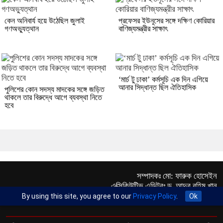
কেন অনিবার্য হয়ে উঠেছিল জুলাই
প্রফেসর ইউনূসের সঙ্গে দক্ষিণ কোরিয়ার
গণঅভ্যুত্থান
বাণিজ্যমন্ত্রীর সাক্ষাৎ
‘মার্চ টু ঢাকা’ কর্মসূচি এক দিন এগিয়ে
আনার সিদ্ধান্ত ছিল ঐতিহাসিক
পুলিশের কোন সদস্য মাদকের সঙ্গে জড়িত
থাকলে তার বিরুদ্ধে আগে ব্যবস্থা নিতে
হবে
সম্পাদকঃ মো: ফারুক হোসেইন
এক্সিকিউটিভ এডিটরঃ ড. আব্দুর রহিম খান
প্রকাশকঃ মো: মতিউর রহমান
By using this site, you agree to our
Privacy Policy
.
Ok