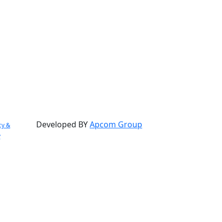
Developed BY
Apcom Group
cy &
y