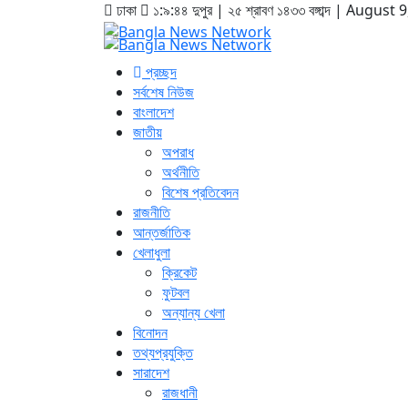
ঢাকা
১:৯:৪৫ দুপুর
|
২৫ শ্রাবণ ১৪৩৩ বঙ্গাব্দ | August
প্রচ্ছদ
সর্বশেষ নিউজ
বাংলাদেশ
জাতীয়
অপরাধ
অর্থনীতি
বিশেষ প্রতিবেদন
রাজনীতি
আন্তর্জাতিক
খেলাধুলা
ক্রিকেট
ফুটবল
অন্যান্য খেলা
বিনোদন
তথ্যপ্রযুক্তি
সারাদেশ
রাজধানী