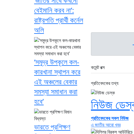
‘জাতির সাথে কখনো
বেইমানি করব না’:
রাষ্ট্রপতি প্রার্থী কর্নেল
অলি
‘সমুদ্র উপকূলে কল-
কমেন্ট বক্স
কারখানা স্থাপন করে
এই অঞ্চলের বেকার
প্রতিবেদকের তথ্য
সমস্যা সমাধান করা
নিউজ ডেস্
হবে’
প্রতিবেদকের সকল নিউজ
এ জাতীয় আরো খবর
ভারতে প্রশিক্ষণ