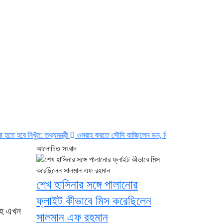
তথ্যমন্ত্রী
ওমরাহ করতে সৌদি যাচ্ছিলেন ডন, বিমানবন্দরে গ্রেপ্তার
মক্কায় পাক-সৌদি-ত
আলোচিত সংবাদ
শেখ হাসিনার সঙ্গে পালানোর
ফ্লাইট কীভাবে মিস করেছিলেন
াহ এখন
সালমান এফ রহমান