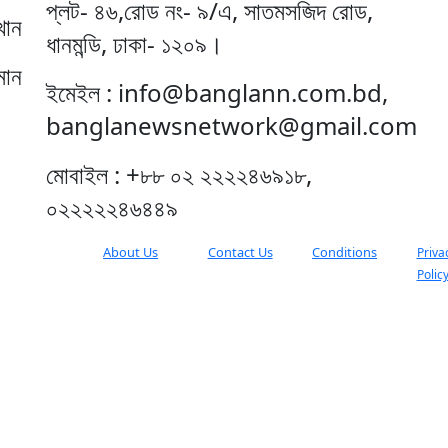
প্লট- ৪৬,রোড নং- ৯/এ, সাতমসজিদ রোড,
খান
ধানমন্ডি, ঢাকা- ১২০৯।
মান
ইমেইল : info@banglann.com.bd,
banglanewsnetwork@gmail.com
মোবাইল : +৮৮ ০২ ২২২২৪৬৯১৮,
০২২২২২৪৬৪৪৯
About Us
Contact Us
Conditions
Priva
Polic