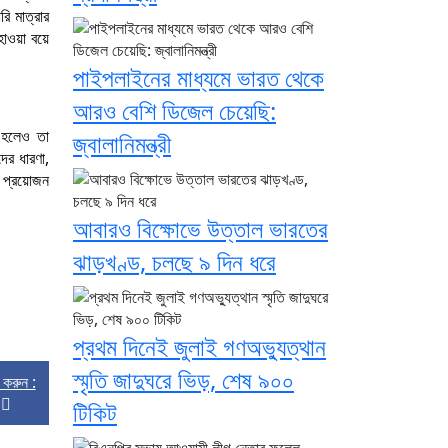
ি মাত্রার
হাওয়া বয়ে
পাইপলাইনের মাধ্যমে ভারত থেকে
আরও বেশি ডিজেল চেয়েছি:
ি হলেও তা
জ্বালানিমন্ত্রী
ের ধারণা,
ই প্রয়োজন
।
আবারও বিক্ষোভে উত্তাল ভারতের
ঝাড়খণ্ড, চলছে ৯ দিন ধরে
প্রথম দিনেই জুলাই গণঅভ্যুত্থান
স্মৃতি জাদুঘরে ভিড়, শেষ ৯০০
্ট করুন :
টিকিট