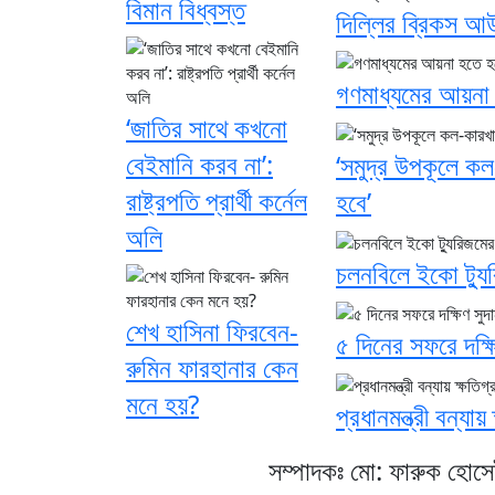
বিমান বিধ্বস্ত
দিল্লির ব্রিকস আ
গণমাধ্যমের আয়না হত
‘জাতির সাথে কখনো
বেইমানি করব না’:
‘সমুদ্র উপকূলে ক
রাষ্ট্রপতি প্রার্থী কর্নেল
হবে’
অলি
চলনবিলে ইকো ট্যুরি
শেখ হাসিনা ফিরবেন-
৫ দিনের সফরে দক্
রুমিন ফারহানার কেন
মনে হয়?
প্রধানমন্ত্রী বন্যা
সম্পাদকঃ মো: ফারুক হোস