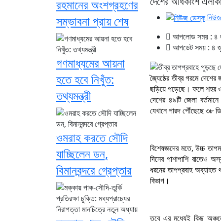
দেশের অধিকাংশ এলাক
রহমানের অংশগ্রহণের
নিউজ
সম্ভাবনা প্রায় শেষ
আপলোড সময় : ৪ জ
আপডেট সময় : ৪ জ
গণমাধ্যমের আয়না
হতে হবে নিখুঁত:
জ্যৈষ্ঠের তীব্র গরমে দেশ
ছড়িয়ে পড়েছে। ফলে শহর ও গ
তথ্যমন্ত্রী
দেশের ৪৯টি জেলা বর্তমানে 
যেখানে পারদ পৌঁছেছে ৩৮ ডি
ওমরাহ করতে সৌদি
বিশেষজ্ঞদের মতে, উচ্চ তাপ
যাচ্ছিলেন ডন,
দিনের পাশাপাশি রাতেও অস্
বিমানবন্দরে গ্রেপ্তার
ধরনের তাপপ্রবাহ অব্যাহত
বিভাগ।
তবে এর মধ্যেই কিছু অঞ্চলে