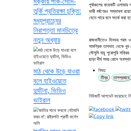
মক্কায় পাক-সৌদি-
পূর্বাঞ্চলের কয়েকটি এলাকা
তুর্কি প্রতিরক্ষা চুক্তি:
ভারী বর্ষণেরও সম্ভাবনা র
যেতে পারে বলে সতর্ক করা হয়
মধ্যপ্রাচ্যের
নিরাপত্তা মানচিত্রে
নতুন অধ্যায়
রাজধানীতেও দিনভর গরম ও ভ
সামগ্রিক তাপদাহ থেকে খুব
মৌসুমি বায়ু পুরোপুরি সক্র
ছাড়া দীর্ঘ সময় রোদে অবস্থা
মাঠ থেকে উড়ে যাওয়া
বিষয়:
তীব্র
তাপপ্রবাহে
বলে হাইওয়েতে
দুর্ঘটনা, ভিডিও
নিউজটি আপডেট করেছেন: 
ভাইরাল