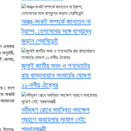
অস্ত্র-সংকট সম্পর্কে জানতেন না
ট্রাম্প, হেগসেথের সঙ্গে বাগ্‌যুদ্ধে
জড়ান প্রেসিডেন্ট
ংশ এলাকায়
 অনুযায়ী,
টি জেলায়,
জুলাই জাতীয় সনদ ও গণভোটের
রায় বাস্তবায়নে লংমার্চের ঘোষণা
১১-দলীয় ঐক্যের
ঠেছে। ফলে
কে মাঝারি
ে আবহাওয়া
নদীদূষণ রোধে সমন্বিত পদক্ষেপ
গ্রহণে অবহেলার সুযোগ নেই:
প্রধানমন্ত্রী
 ও উত্তর-