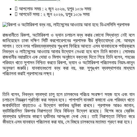
আপলোড সময় : ২ জুন ২০২৬, দুপুর ১০:৬ সময়
আপডেট সময় : ২ জুন ২০২৬, দুপুর ১০:৬ সময়
রাজধানীতে রিকশা, অটোরিকশা ও ভ্যান চলাচল বন্ধ করার কোনো সিদ্ধান্ত নেই বলে
জানিয়েছেন ঢাকা দক্ষিণ সিটি করপোরেশনের প্রশাসক বীর মুক্তিযোদ্ধা মো. আবদুস
সালাম। তবে নগর পরিবহনব্যবস্থায় শৃঙ্খলা ফিরিয়ে আনতে এসব যানবাহনকে পর্যায়ক্রমে
নিবন্ধন ও লাইসেন্সের আওতায় আনার উদ্যোগ নেওয়া হবে বলে তিনি জানান। সোমবার
রাজধানীর নয়াপল্টনে এক দোয়া ও মিলাদ অনুষ্ঠানে বক্তব্য দিতে গিয়ে তিনি বলেন, শহরের
পরিবহন খাতে সুশাসন নিশ্চিত করতে রিকশা, ভ্যান ও অটোরিকশা পরিচালনায় নিয়ম-কানুন
অনুসরণ জরুরি। যানবাহনগুলো বন্ধ করা নয়, বরং সুশৃঙ্খল ব্যবস্থাপনার মাধ্যমে
পরিচালনা করাই প্রশাসনের লক্ষ্য।
তিনি বলেন, নিবন্ধন ব্যবস্থা চালু হলে চালকদের পরিচয় সংরক্ষণ সহজ হবে এবং যান
চলাচলে নিয়ন্ত্রণ প্রতিষ্ঠা করা সম্ভব হবে। পাশাপাশি যানজট কমানো এবং পরিবহন খাতে
জবাবদিহিতা বাড়াতেও এ উদ্যোগ কার্যকর ভূমিকা রাখবে। প্রশাসক আরও জানান,
ব্যাটারিচালিত রিকশার নিরাপত্তা নিয়ে বিভিন্ন উদ্বেগ রয়েছে। বিশেষ করে ব্রেকিং
ব্যবস্থার দুর্বলতার কারণে দুর্ঘটনার আশঙ্কা দেখা দেয়। তাই নিরাপত্তা নিশ্চিত করে
কীভাবে এসব যানবাহন পরিচালনা করা যায়, সে বিষয়ে চালকদের মতামত গ্রহণ করা হবে।