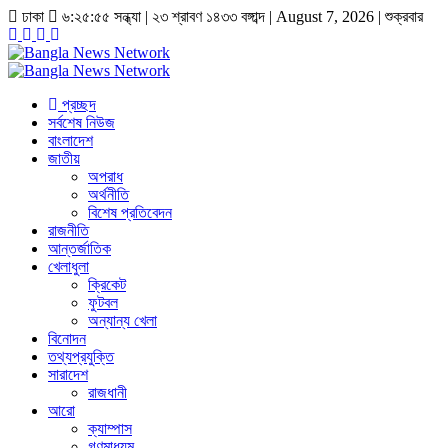
ঢাকা
৬:২৫:৫৬ সন্ধ্যা
|
২৩ শ্রাবণ ১৪৩৩ বঙ্গাব্দ | August 7, 2026
|
শুক্রবার
প্রচ্ছদ
সর্বশেষ নিউজ
বাংলাদেশ
জাতীয়
অপরাধ
অর্থনীতি
বিশেষ প্রতিবেদন
রাজনীতি
আন্তর্জাতিক
খেলাধুলা
ক্রিকেট
ফুটবল
অন্যান্য খেলা
বিনোদন
তথ্যপ্রযুক্তি
সারাদেশ
রাজধানী
আরো
ক্যাম্পাস
গণমাধ্যম