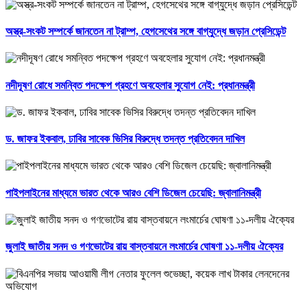
অস্ত্র-সংকট সম্পর্কে জানতেন না ট্রাম্প, হেগসেথের সঙ্গে বাগ্‌যুদ্ধে জড়ান প্রেসিডেন্ট
নদীদূষণ রোধে সমন্বিত পদক্ষেপ গ্রহণে অবহেলার সুযোগ নেই: প্রধানমন্ত্রী
ড. জাফর ইকবাল, ঢাবির সাবেক ভিসির বিরুদ্ধে তদন্ত প্রতিবেদন দাখিল
পাইপলাইনের মাধ্যমে ভারত থেকে আরও বেশি ডিজেল চেয়েছি: জ্বালানিমন্ত্রী
জুলাই জাতীয় সনদ ও গণভোটের রায় বাস্তবায়নে লংমার্চের ঘোষণা ১১-দলীয় ঐক্যের