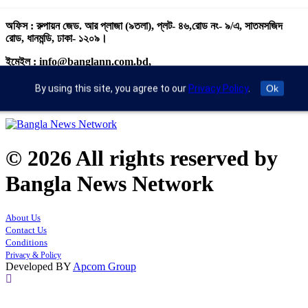
অফিস : রুপায়ন জেড. আর প্লাজা (৯তলা), প্লট- ৪৬,রোড নং- ৯/এ, সাতমসজিদ
রোড, ধানমন্ডি, ঢাকা- ১২০৯।
ইমেইল : info@banglann.com.bd,
banglanewsnetwork@gmail.com
By using this site, you agree to our
Privacy Policy
.
Ok
মোবাইল : +৮৮ ০২ ২২২২৪৬৯১৮, ০২২২২২৪৬৪৪৯
© 2026 All rights reserved by
Bangla News Network
About Us
Contact Us
Conditions
Privacy & Policy
Developed BY
Apcom Group