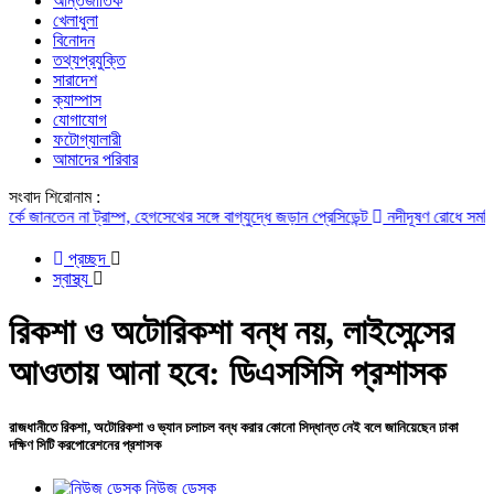
আন্তর্জাতিক
খেলাধুলা
বিনোদন
তথ্যপ্রযুক্তি
সারাদেশ
ক্যাম্পাস
যোগাযোগ
ফটোগ্যালারী
আমাদের পরিবার
সংবাদ শিরোনাম :
নতেন না ট্রাম্প, হেগসেথের সঙ্গে বাগ্‌যুদ্ধে জড়ান প্রেসিডেন্ট
নদীদূষণ রোধে সমন্বিত পদক্
প্রচ্ছদ
স্বাস্থ্য
রিকশা ও অটোরিকশা বন্ধ নয়, লাইসেন্সের
আওতায় আনা হবে: ডিএসসিসি প্রশাসক
রাজধানীতে রিকশা, অটোরিকশা ও ভ্যান চলাচল বন্ধ করার কোনো সিদ্ধান্ত নেই বলে জানিয়েছেন ঢাকা
দক্ষিণ সিটি করপোরেশনের প্রশাসক
নিউজ ডেস্ক