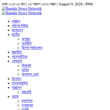
ঢাকা
১২:৪:২৫ রাত
|
২৫ শ্রাবণ ১৪৩৩ বঙ্গাব্দ | August 9, 2026
|
রবিবার
প্রচ্ছদ
সর্বশেষ নিউজ
বাংলাদেশ
জাতীয়
অপরাধ
অর্থনীতি
বিশেষ প্রতিবেদন
রাজনীতি
আন্তর্জাতিক
খেলাধুলা
ক্রিকেট
ফুটবল
অন্যান্য খেলা
বিনোদন
তথ্যপ্রযুক্তি
সারাদেশ
রাজধানী
আরো
ক্যাম্পাস
গণমাধ্যম
চাকুরী