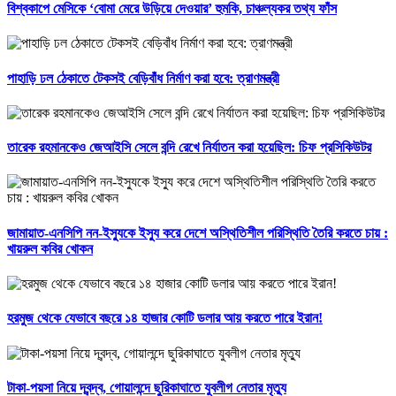
বিশ্বকাপে মেসিকে ‘বোমা মেরে উড়িয়ে দেওয়ার’ হুমকি, চাঞ্চল্যকর তথ্য ফাঁস
পাহাড়ি ঢল ঠেকাতে টেকসই বেড়িবাঁধ নির্মাণ করা হবে: ত্রাণমন্ত্রী
তারেক রহমানকেও জেআইসি সেলে বন্দি রেখে নির্যাতন করা হয়েছিল: চিফ প্রসিকিউটর
জামায়াত-এনসিপি নন-ইস্যুকে ইস্যু করে দেশে অস্থিতিশীল পরিস্থিতি তৈরি করতে চায় :
খায়রুল কবির খোকন
হরমুজ থেকে যেভাবে বছরে ১৪ হাজার কোটি ডলার আয় করতে পারে ইরান!
টাকা-পয়সা নিয়ে দ্বন্দ্ব, গোয়ালন্দে ছুরিকাঘাতে যুবলীগ নেতার মৃত্যু