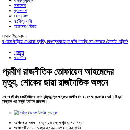
তথ্যপ্রযুক্তি
সারাদেশ
ক্যাম্পাস
যোগাযোগ
ফটোগ্যালারী
আমাদের পরিবার
সংবাদ শিরোনাম :
 উড়িয়ে দেওয়ার’ হুমকি, চাঞ্চল্যকর তথ্য ফাঁস
পাহাড়ি ঢল ঠেকাতে টেকসই বেড়িবাঁধ নির্মাণ করা
প্রচ্ছদ
রাজনীতি
প্রবীণ রাজনীতিক তোফায়েল আহমেদের
মৃত্যু, শোকের ছায়া রাজনৈতিক অঙ্গনে
দেশের বর্ষীয়ান রাজনীতিবিদ ও মহান মুক্তিযুদ্ধের অন্যতম সংগঠক তোফায়েল আহমেদ আর নেই। ইন্না
লিল্লাহি ওয়া ইন্না ইলাইহি রাজিউন।
নিউজ ডেস্ক
আপলোড সময় : ১ জুন ২০২৬, দুপুর ৪:৪২ সময়
আপডেট সময় : ১ জুন ২০২৬, দুপুর ৪:৪২ সময়