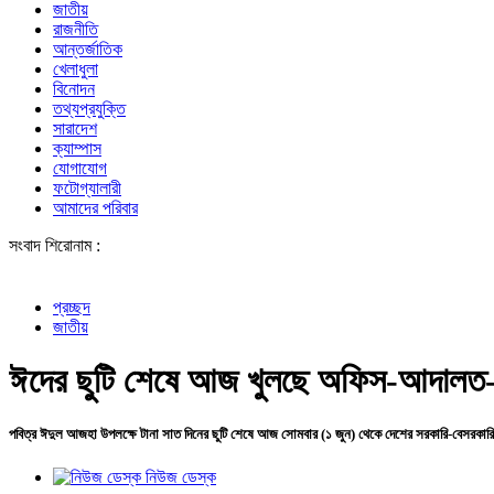
জাতীয়
রাজনীতি
আন্তর্জাতিক
খেলাধুলা
বিনোদন
তথ্যপ্রযুক্তি
সারাদেশ
ক্যাম্পাস
যোগাযোগ
ফটোগ্যালারী
আমাদের পরিবার
সংবাদ শিরোনাম :
শেখ হাসিনার
প্রচ্ছদ
জাতীয়
ঈদের ছুটি শেষে আজ খুলছে অফিস-আদালত-
পবিত্র ঈদুল আজহা উপলক্ষে টানা সাত দিনের ছুটি শেষে আজ সোমবার (১ জুন) থেকে দেশের সরকারি-বেসরকা
নিউজ ডেস্ক