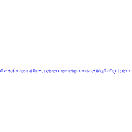
েন না ট্রাম্প, হেগসেথের সঙ্গে বাগ্‌যুদ্ধে জড়ান প্রেসিডেন্ট
নদীদূষণ রোধে সমন্বিত পদক্ষেপ 