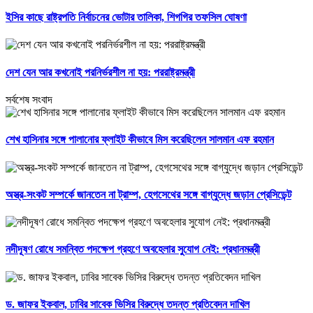
ইসির কাছে রাষ্ট্রপতি নির্বাচনের ভোটার তালিকা, শিগগির তফসিল ঘোষণা
দেশ যেন আর কখনোই পরনির্ভরশীল না হয়: পররাষ্ট্রমন্ত্রী
সর্বশেষ সংবাদ
শেখ হাসিনার সঙ্গে পালানোর ফ্লাইট কীভাবে মিস করেছিলেন সালমান এফ রহমান
অস্ত্র-সংকট সম্পর্কে জানতেন না ট্রাম্প, হেগসেথের সঙ্গে বাগ্‌যুদ্ধে জড়ান প্রেসিডেন্ট
নদীদূষণ রোধে সমন্বিত পদক্ষেপ গ্রহণে অবহেলার সুযোগ নেই: প্রধানমন্ত্রী
ড. জাফর ইকবাল, ঢাবির সাবেক ভিসির বিরুদ্ধে তদন্ত প্রতিবেদন দাখিল