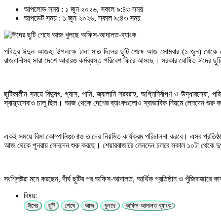
আপলোড সময় : ১ জুন ২০২৬, সকাল ৯:৪৩ সময়
আপডেট সময় : ১ জুন ২০২৬, সকাল ৯:৪৩ সময়
পবিত্র ঈদুল আজহা উপলক্ষে টানা সাত দিনের ছুটি শেষে আজ সোমবার (১ জুন) থেকে দেশের 
রাজধানীসহ সারা দেশে আবারও কর্মব্যস্ত পরিবেশ ফিরে আসছে। সরকার ঘোষিত ঈদের ছুটি
ছুটিকালীন সময়ে বিদ্যুৎ, গ্যাস, পানি, জ্বালানি সরবরাহ, অগ্নিনির্বাপণ ও উদ্ধারসেবা, 
স্বাস্থ্যসেবাও চালু ছিল। আজ থেকে দেশের ব্যাংকগুলোও স্বাভাবিক নিয়মে লেনদেন শুরু 
একই সময়ে বিমা কোম্পানিগুলোও তাদের নিয়মিত কার্যক্রম পরিচালনা করবে। এসব প্রতিষ্
আজ থেকে পুনরায় লেনদেন শুরু করছে। শেয়ারবাজারে লেনদেন চলবে সকাল ১০টা থেকে দুপু
সংশ্লিষ্টরা মনে করছেন, দীর্ঘ ছুটির পর অফিস-আদালত, আর্থিক প্রতিষ্ঠান ও পুঁজিবাজারে ক
বিষয়:
ঈদের
ছুটি
শেষে
আজ
খুলছে
অফিস-আদালত-ব্যাংক