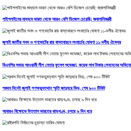
পাইপলাইনের মাধ্যমে ভারত থেকে আরও বেশি ডিজেল চেয়েছি: জ্বালানিমন্ত্রী
জুলাই জাতীয় সনদ ও গণভোটের রায় বাস্তবায়নে লংমার্চের ঘোষণা ১১-দলীয় ঐক্যের
বিএনপির সভায় আওয়ামী লীগ নেতার ফুলেল শুভেচ্ছা, কয়েক লাখ টাকার লেনদেনের অভিয
প্রথম দিনেই জুলাই গণঅভ্যুত্থান স্মৃতি জাদুঘরে ভিড়, শেষ ৯০০ টিকিট
আবারও বিক্ষোভে উত্তাল ভারতের ঝাড়খণ্ড, চলছে ৯ দিন ধরে