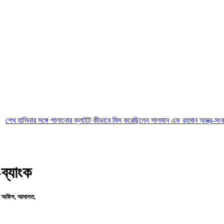
 সঙ্গে পালানোর ফ্লাইট কীভাবে মিস করেছিলেন সালমান এফ রহমান
অস্ত্র-সংকট সম্পর্কে জানত
ব্যাংক
রি অফিস, আদালত,