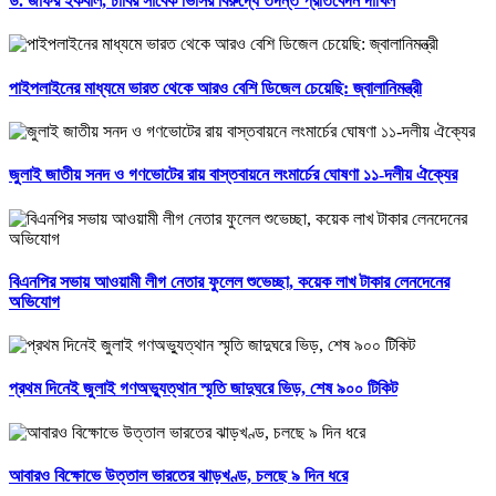
ড. জাফর ইকবাল, ঢাবির সাবেক ভিসির বিরুদ্ধে তদন্ত প্রতিবেদন দাখিল
পাইপলাইনের মাধ্যমে ভারত থেকে আরও বেশি ডিজেল চেয়েছি: জ্বালানিমন্ত্রী
জুলাই জাতীয় সনদ ও গণভোটের রায় বাস্তবায়নে লংমার্চের ঘোষণা ১১-দলীয় ঐক্যের
বিএনপির সভায় আওয়ামী লীগ নেতার ফুলেল শুভেচ্ছা, কয়েক লাখ টাকার লেনদেনের
অভিযোগ
প্রথম দিনেই জুলাই গণঅভ্যুত্থান স্মৃতি জাদুঘরে ভিড়, শেষ ৯০০ টিকিট
আবারও বিক্ষোভে উত্তাল ভারতের ঝাড়খণ্ড, চলছে ৯ দিন ধরে