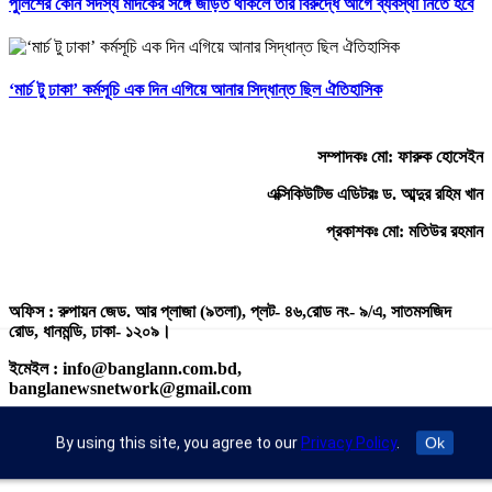
পুলিশের কোন সদস্য মাদকের সঙ্গে জড়িত থাকলে তার বিরুদ্ধে আগে ব্যবস্থা নিতে হবে
‘মার্চ টু ঢাকা’ কর্মসূচি এক দিন এগিয়ে আনার সিদ্ধান্ত ছিল ঐতিহাসিক
সম্পাদকঃ মো: ফারুক হোসেইন
এক্সিকিউটিভ এডিটরঃ ড. আব্দুর রহিম খান
প্রকাশকঃ মো: মতিউর রহমান
অফিস : রুপায়ন জেড. আর প্লাজা (৯তলা), প্লট- ৪৬,রোড নং- ৯/এ, সাতমসজিদ
রোড, ধানমন্ডি, ঢাকা- ১২০৯।
ইমেইল : info@banglann.com.bd,
banglanewsnetwork@gmail.com
মোবাইল : +৮৮ ০২ ২২২২৪৬৯১৮, ০২২২২২৪৬৪৪৯
By using this site, you agree to our
Privacy Policy
.
Ok