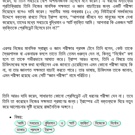
করেন, যা তিনি সবচেয়ে বেশি অপমানজনক হিসেবে মনে করেন। এ ধরনের মন্তব্যের
প্রতিক্রিয়ায় তিনি নিজের মানসিক সক্ষমতা ও জ্ঞান যাচাইয়ের জন্য একটি পরীক্ষা
দিয়েছেন বলেও দাবি করেন। স্থানীয় সময় শুক্রবার (২২ মে) নিউইয়র্কে সমর্থকদের
উদ্দেশে বক্তব্য রাখতে গিয়ে ট্রাম্প বলেন, “আপনারা জীবনে যত মানুষের সঙ্গে দেখা
করেছেন, তাদের মধ্যে সবচেয়ে বুদ্ধিমান ও স্মার্ট ব্যক্তি আমি। আপনারা কি একজন স্মার্ট
ব্যক্তিকে প্রেসিডেন্ট হিসেবে চান না?”
এরপর নিজের মানসিক স্বাস্থ্য ও জ্ঞান পরীক্ষার প্রসঙ্গ টেনে তিনি বলেন, কেউ তাকে
স্বৈরশাসক বা একনায়ক বললে তাতে তিনি তেমন গুরুত্ব দেন না, কিন্তু “নির্বোধ” বলা
হলে তা তাকে গভীরভাবে আঘাত করে। ট্রাম্প আরও বলেন, তিনি এ বিষয়ে তার
চিকিৎসকের সঙ্গে কথা বলেছিলেন এবং জানতে চেয়েছিলেন এমন কোনো পরীক্ষা আছে কি
না, যা তার জ্ঞানগত সক্ষমতা যাচাই করতে পারে। তার ভাষায়, চিকিৎসক তাকে জানান,
এমন পরীক্ষা রয়েছে এবং সেটি “জ্ঞান পরীক্ষা” নামে পরিচিত।
তিনি আরও দাবি করেন, সাধারণত কোনো প্রেসিডেন্ট এই ধরনের পরীক্ষা দেন না। তবে
তিনি তা করেছেন নিজের সক্ষমতা প্রমাণের জন্য। ট্রাম্পের এই বক্তব্যকে ঘিরে নতুন
করে আলোচনার সৃষ্টি হয়েছে রাজনৈতিক অঙ্গনে।
বিষয়:
‘আমি
সবচেয়ে
বুদ্ধিমান
ও
স্মার্ট
ব্যক্তি’
নিজেকে
নির্বোধ
ডাকার
প্রসঙ্গে
ট্রাম্প