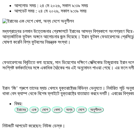
আপলোড সময় : ২৪ মে ২০২৬, সকাল ৯:৩৯ সময়
আপডেট সময় : ২৪ মে ২০২৬, সকাল ৯:৩৯ সময়
মধ্যপ্রাচ্যের চলমান উত্তেজনার প্রেক্ষাপটে ইরানের আসন্ন বিশ্বকাপে অংশগ্রহণ ঘিরে য
আন্তর্জাতিক ফুটবল অঙ্গনে আলোচনার জন্ম দিয়েছে। ইরান ফুটবল ফেডারেশনের প্রেসিডেন্ট 
ঘোষণা করেনি বিশ্ব ফুটবলের নিয়ন্ত্রক সংস্থা।
ফেডারেশনের বিবৃতিতে বলা হয়েছে, সান ডিয়েগোর দক্ষিণে মেক্সিকোর তিজুয়ানায় ইরান দল
সংশ্লিষ্ট কর্মকর্তাদের সঙ্গে একাধিক বৈঠকের পর এই অনুমোদন পাওয়া গেছে। এর ফলে 
ইরান ‘জি’ গ্রুপে তাদের ম্যাচ খেলবে যুক্তরাষ্ট্রের বিভিন্ন ভেন্যুতে। নির্ধারিত সূচি
থাকা বেস ক্যাম্প থেকে বিশেষ ফ্লাইটে যুক্তরাষ্ট্রে যাতায়াত করবে দলটি। এবারের বিশ
বিষয়:
ইরানের
এক
দেশে
খেলা
অন্য
দেশে
অনুশীলন
নিউজটি আপডেট করেছেন: নিউজ ডেস্ক।