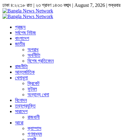
ঢাকা
৪:২২:১৯ রাত
|
২৩ শ্রাবণ ১৪৩৩ বঙ্গাব্দ | August 7, 2026
|
শুক্রবার
প্রচ্ছদ
সর্বশেষ নিউজ
বাংলাদেশ
জাতীয়
অপরাধ
অর্থনীতি
বিশেষ প্রতিবেদন
রাজনীতি
আন্তর্জাতিক
খেলাধুলা
ক্রিকেট
ফুটবল
অন্যান্য খেলা
বিনোদন
তথ্যপ্রযুক্তি
সারাদেশ
রাজধানী
আরো
ক্যাম্পাস
গণমাধ্যম
চাকুরী