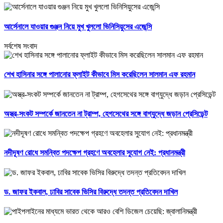
আর্সেনালে যাওয়ার গুঞ্জন নিয়ে মুখ খুললো ভিনিসিয়ুসের এজেন্সি
সর্বশেষ সংবাদ
শেখ হাসিনার সঙ্গে পালানোর ফ্লাইট কীভাবে মিস করেছিলেন সালমান এফ রহমান
অস্ত্র-সংকট সম্পর্কে জানতেন না ট্রাম্প, হেগসেথের সঙ্গে বাগ্‌যুদ্ধে জড়ান প্রেসিডেন্ট
নদীদূষণ রোধে সমন্বিত পদক্ষেপ গ্রহণে অবহেলার সুযোগ নেই: প্রধানমন্ত্রী
ড. জাফর ইকবাল, ঢাবির সাবেক ভিসির বিরুদ্ধে তদন্ত প্রতিবেদন দাখিল