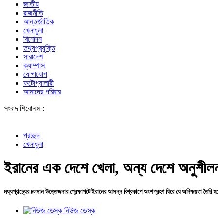
জাতীয়
রাজনীতি
আন্তর্জাতিক
খেলাধুলা
বিনোদন
তথ্যপ্রযুক্তি
সারাদেশ
ক্যাম্পাস
যোগাযোগ
ফটোগ্যালারী
আমাদের পরিবার
সংবাদ শিরোনাম :
শেখ হাসি
প্রচ্ছদ
খেলাধুলা
ইরানের এক দেশে খেলা, অন্য দেশে অনুশীল
মধ্যপ্রাচ্যের চলমান উত্তেজনার প্রেক্ষাপটে ইরানের আসন্ন বিশ্বকাপে অংশগ্রহণ ঘিরে যে অনিশ্চয়তা তৈরি হ
নিউজ ডেস্ক