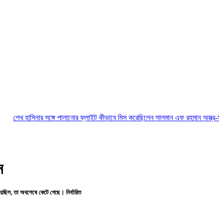
নার সঙ্গে পালানোর ফ্লাইট কীভাবে মিস করেছিলেন সালমান এফ রহমান
অস্ত্র-সংকট সম্পর্কে জ
ন
য়েছিল, তা অবশেষে কেটে গেছে। নির্ধারিত