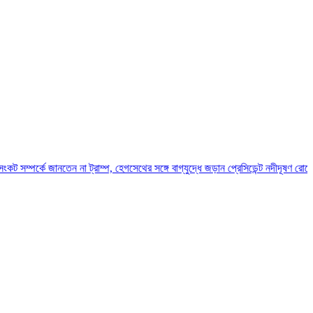
ানতেন না ট্রাম্প, হেগসেথের সঙ্গে বাগ্‌যুদ্ধে জড়ান প্রেসিডেন্ট
নদীদূষণ রোধে সমন্বিত পদক্ষ