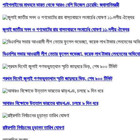
পাইপলাইনের মাধ্যমে ভারত থেকে আরও বেশি ডিজেল চেয়েছি: জ্বালানিমন্ত্রী
জুলাই জাতীয় সনদ ও গণভোটের রায় বাস্তবায়নে লংমার্চের ঘোষণা ১১-দলীয় ঐক্যের
বিএনপির সভায় আওয়ামী লীগ নেতার ফুলেল শুভেচ্ছা, কয়েক লাখ টাকার লেনদেনের অভিয
প্রথম দিনেই জুলাই গণঅভ্যুত্থান স্মৃতি জাদুঘরে ভিড়, শেষ ৯০০ টিকিট
আবারও বিক্ষোভে উত্তাল ভারতের ঝাড়খণ্ড, চলছে ৯ দিন ধরে
রাষ্ট্রপতি নির্বাচনের চূড়ান্ত তারিখ ঘোষণা
আলোচিত সংবাদ