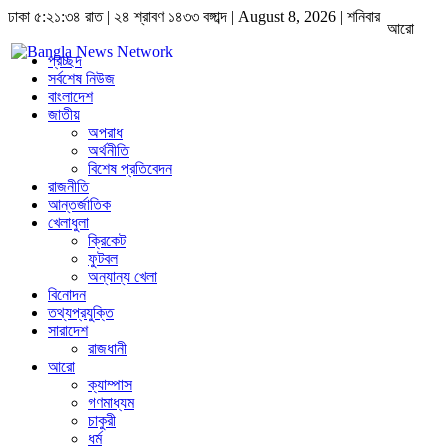
ঢাকা
৫:২১:৩৫ রাত
|
২৪ শ্রাবণ ১৪৩৩ বঙ্গাব্দ | August 8, 2026
|
শনিবার
আরো
প্রচ্ছদ
সর্বশেষ নিউজ
বাংলাদেশ
জাতীয়
অপরাধ
অর্থনীতি
বিশেষ প্রতিবেদন
রাজনীতি
আন্তর্জাতিক
খেলাধুলা
ক্রিকেট
ফুটবল
অন্যান্য খেলা
বিনোদন
তথ্যপ্রযুক্তি
সারাদেশ
রাজধানী
আরো
ক্যাম্পাস
গণমাধ্যম
চাকুরী
ধর্ম