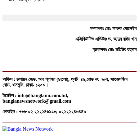
সম্পাদকঃ মো: ফারুক হোসেইন
এক্সিকিউটিভ এডিটরঃ ড. আব্দুর রহিম খান
প্রকাশকঃ মো: মতিউর রহমান
অফিস : রুপায়ন জেড. আর প্লাজা (৯তলা), প্লট- ৪৬,রোড নং- ৯/এ, সাতমসজিদ
রোড, ধানমন্ডি, ঢাকা- ১২০৯।
ইমেইল : info@banglann.com.bd,
banglanewsnetwork@gmail.com
মোবাইল : +৮৮ ০২ ২২২২৪৬৯১৮, ০২২২২২৪৬৪৪৯