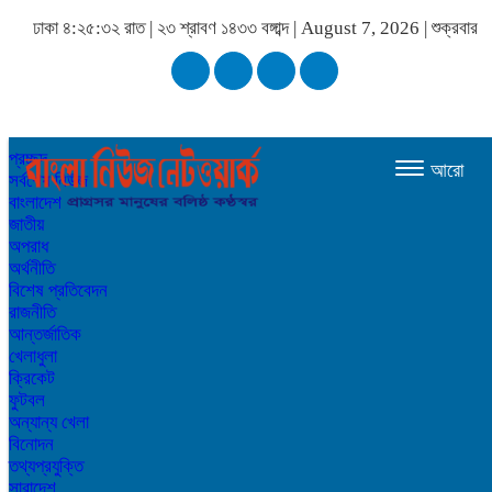
ঢাকা
৪:২৫:৩২ রাত
|
২৩ শ্রাবণ ১৪৩৩ বঙ্গাব্দ | August 7, 2026
|
শুক্রবার
প্রচ্ছদ
আরো
সর্বশেষ নিউজ
বাংলাদেশ
জাতীয়
অপরাধ
অর্থনীতি
বিশেষ প্রতিবেদন
রাজনীতি
আন্তর্জাতিক
খেলাধুলা
ক্রিকেট
ফুটবল
অন্যান্য খেলা
বিনোদন
তথ্যপ্রযুক্তি
সারাদেশ