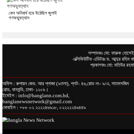
কেন অনিবার্য হয়ে উঠেছিল জুলাই
গণঅভ্যুত্থান
সম্পাদকঃ মো: ফারুক হোসে
এক্সিকিউটিভ এডিটরঃ ড. আব্দুর রহিম খ
প্রকাশকঃ মো: মতিউর রহম
অফিস : রুপায়ন জেড. আর প্লাজা (৯তলা), প্লট- ৪৬,রোড নং- ৯/এ, সাতমসজিদ
রোড, ধানমন্ডি, ঢাকা- ১২০৯।
ইমেইল : info@banglann.com.bd,
banglanewsnetwork@gmail.com
মোবাইল : +৮৮ ০২ ২২২২৪৬৯১৮, ০২২২২২৪৬৪৪৯