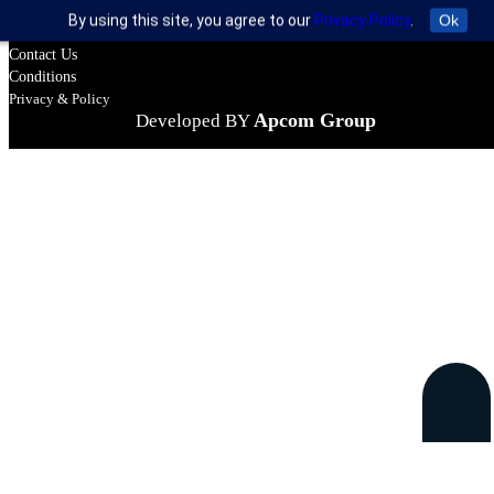
© 2026 All rights reserved by Bangla News Network
By using this site, you agree to our
Privacy Policy
.
Ok
About Us
Contact Us
Conditions
Privacy & Policy
Apcom Group
Developed BY