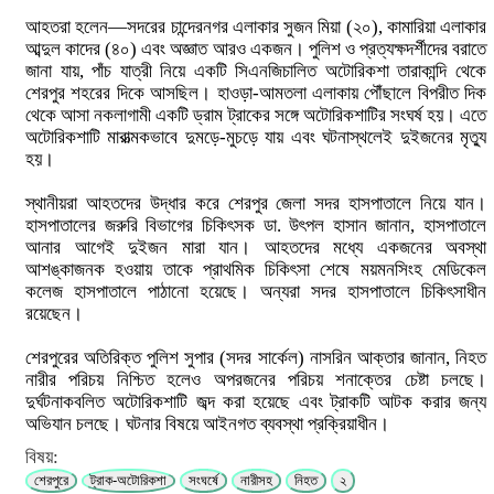
আহতরা হলেন—সদরের চান্দেরনগর এলাকার সুজন মিয়া (২০), কামারিয়া এলাকার
আব্দুল কাদের (৪০) এবং অজ্ঞাত আরও একজন। পুলিশ ও প্রত্যক্ষদর্শীদের বরাতে
জানা যায়, পাঁচ যাত্রী নিয়ে একটি সিএনজিচালিত অটোরিকশা তারাকান্দি থেকে
শেরপুর শহরের দিকে আসছিল। হাওড়া-আমতলা এলাকায় পৌঁছালে বিপরীত দিক
থেকে আসা নকলাগামী একটি ড্রাম ট্রাকের সঙ্গে অটোরিকশাটির সংঘর্ষ হয়। এতে
অটোরিকশাটি মারাত্মকভাবে দুমড়ে-মুচড়ে যায় এবং ঘটনাস্থলেই দুইজনের মৃত্যু
হয়।
স্থানীয়রা আহতদের উদ্ধার করে শেরপুর জেলা সদর হাসপাতালে নিয়ে যান।
হাসপাতালের জরুরি বিভাগের চিকিৎসক ডা. উৎপল হাসান জানান, হাসপাতালে
আনার আগেই দুইজন মারা যান। আহতদের মধ্যে একজনের অবস্থা
আশঙ্কাজনক হওয়ায় তাকে প্রাথমিক চিকিৎসা শেষে ময়মনসিংহ মেডিকেল
কলেজ হাসপাতালে পাঠানো হয়েছে। অন্যরা সদর হাসপাতালে চিকিৎসাধীন
রয়েছেন।
শেরপুরের অতিরিক্ত পুলিশ সুপার (সদর সার্কেল) নাসরিন আক্তার জানান, নিহত
নারীর পরিচয় নিশ্চিত হলেও অপরজনের পরিচয় শনাক্তের চেষ্টা চলছে।
দুর্ঘটনাকবলিত অটোরিকশাটি জব্দ করা হয়েছে এবং ট্রাকটি আটক করার জন্য
অভিযান চলছে। ঘটনার বিষয়ে আইনগত ব্যবস্থা প্রক্রিয়াধীন।
বিষয়:
শেরপুরে
ট্রাক-অটোরিকশা
সংঘর্ষে
নারীসহ
নিহত
২