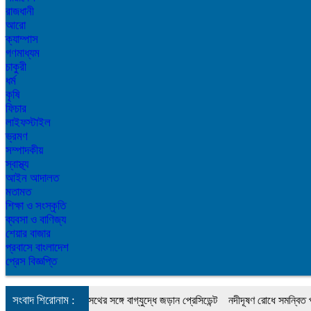
রাজধানী
আরো
ক্যাম্পাস
গণমাধ্যম
চাকুরী
ধর্ম
কৃষি
ফিচার
লাইফস্টাইল
ভ্রমণ
সম্পাদকীয়
স্বাস্থ্য
আইন আদালত
মতামত
শিক্ষা ও সংস্কৃতি
ব্যবসা ও বাণিজ্য
শেয়ার বাজার
প্রবাসে বাংলাদেশ
প্রেস বিজ্ঞপ্তি
সংবাদ শিরোনাম :
না ট্রাম্প, হেগসেথের সঙ্গে বাগ্‌যুদ্ধে জড়ান প্রেসিডেন্ট
নদীদূষণ রোধে সমন্বিত পদক্ষেপ গ