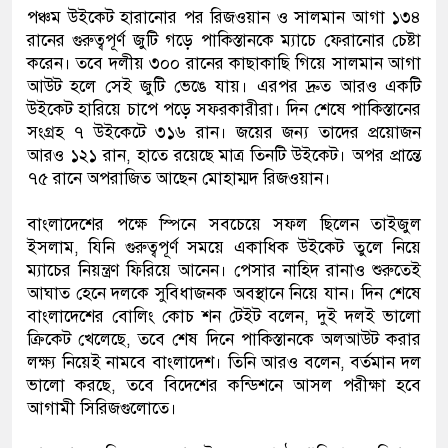
পঞ্চম উইকেট হারানোর পর রিজওয়ান ও সালমান আগা ১৩৪
রানের গুরুত্বপূর্ণ জুটি গড়ে পাকিস্তানকে ম্যাচে ফেরানোর চেষ্টা
করেন। তবে দলীয় ৩০০ রানের কাছাকাছি গিয়ে সালমান আগা
আউট হলে সেই জুটি ভেঙে যায়। এরপর দ্রুত আরও একটি
উইকেট হারিয়ে চাপে পড়ে সফরকারীরা। দিন শেষে পাকিস্তানের
সংগ্রহ ৭ উইকেটে ৩১৬ রান। জয়ের জন্য তাদের প্রয়োজন
আরও ১২১ রান, হাতে রয়েছে মাত্র তিনটি উইকেট। অপর প্রান্তে
৭৫ রানে অপরাজিত আছেন মোহাম্মদ রিজওয়ান।
বাংলাদেশের পক্ষে স্পিনে সবচেয়ে সফল ছিলেন তাইজুল
ইসলাম, যিনি গুরুত্বপূর্ণ সময়ে একাধিক উইকেট তুলে নিয়ে
ম্যাচের নিয়ন্ত্রণ ফিরিয়ে আনেন। পেসার নাহিদ রানাও শুরুতেই
আঘাত হেনে দলকে সুবিধাজনক অবস্থানে নিয়ে যান। দিন শেষে
বাংলাদেশের বোলিং কোচ শন টেইট বলেন, দুই দলই ভালো
ক্রিকেট খেলেছে, তবে শেষ দিনে পাকিস্তানকে অলআউট করার
লক্ষ্য নিয়েই নামবে বাংলাদেশ। তিনি আরও বলেন, বর্তমান দল
ভালো করছে, তবে বিদেশের কন্ডিশনে আসল পরীক্ষা হবে
আগামী সিরিজগুলোতে।