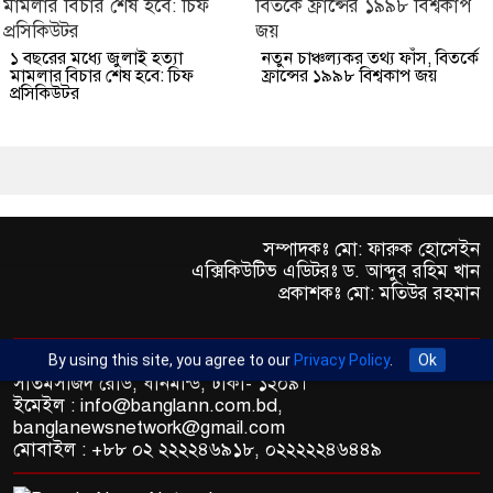
১ বছরের মধ্যে জুলাই হত্যা
নতুন চাঞ্চল্যকর তথ্য ফাঁস, বিতর্কে
মামলার বিচার শেষ হবে: চিফ
ফ্রান্সের ১৯৯৮ বিশ্বকাপ জয়
প্রসিকিউটর
সম্পাদকঃ মো: ফারুক হোসেইন
এক্সিকিউটিভ এডিটরঃ ড. আব্দুর রহিম খান
প্রকাশকঃ মো: মতিউর রহমান
অফিস : রুপায়ন জেড. আর প্লাজা (৯তলা), প্লট- ৪৬,রোড নং- ৯/এ,
By using this site, you agree to our
Privacy Policy
.
Ok
সাতমসজিদ রোড, ধানমন্ডি, ঢাকা- ১২০৯।
ইমেইল : info@banglann.com.bd,
banglanewsnetwork@gmail.com
মোবাইল : +৮৮ ০২ ২২২২৪৬৯১৮, ০২২২২২৪৬৪৪৯