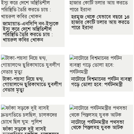
হরমুজ থেকে যেভাবে বছরে ১৪
হাজার কোটি ডলার আয় করতে
জামায়াত-এনসিপি নন-ইস্যুকে
পারে ইরান!
ইস্যু করে দেশে অস্থিতিশীল
পরিস্থিতি তৈরি করতে চায় :
খায়রুল কবির খোকন
টাকা-পয়সা নিয়ে দ্বন্দ্ব,
নাটোরে বিশ্বমানের পর্যটন ব্যবস্থা
গোয়ালন্দে ছুরিকাঘাতে যুবলীগ
গড়ে তোলা হবে: পর্যটনমন্ত্রী
নেতার মৃত্যু
নাটোরে পর্যটনমন্ত্রীর পথসভা
থেকে পিস্তলসহ যুবক আটক
ফাঁকা সড়কে দুই বাসই