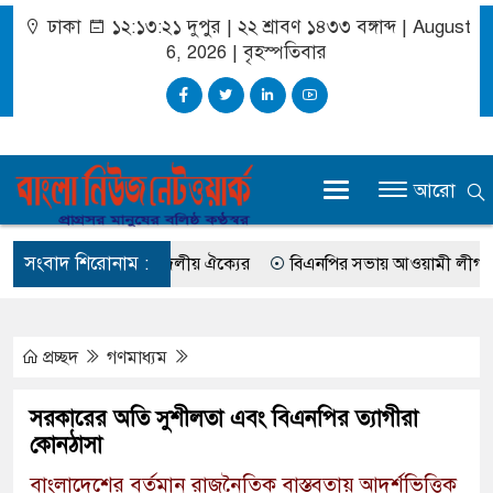
ঢাকা
১২:১৩:২২ দুপুর
|
২২ শ্রাবণ ১৪৩৩ বঙ্গাব্দ | August
6, 2026
|
বৃহস্পতিবার
আরো
সংবাদ শিরোনাম :
ংমার্চের ঘোষণা ১১-দলীয় ঐক্যের
বিএনপির সভায় আওয়ামী লীগ নেতার ফ
প্রচ্ছদ
গণমাধ্যম
সরকারের অতি সুশীলতা এবং বিএনপির ত্যাগীরা
কোনঠাসা
বাংলাদেশের বর্তমান রাজনৈতিক বাস্তবতায় আদর্শভিত্তিক