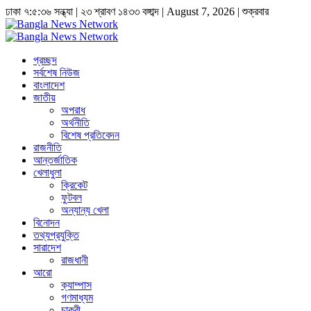
ঢাকা
৭:৫:৩৭ সন্ধ্যা
|
২৩ শ্রাবণ ১৪৩৩ বঙ্গাব্দ | August 7, 2026
|
শুক্রবার
প্রচ্ছদ
সর্বশেষ নিউজ
বাংলাদেশ
জাতীয়
অপরাধ
অর্থনীতি
বিশেষ প্রতিবেদন
রাজনীতি
আন্তর্জাতিক
খেলাধুলা
ক্রিকেট
ফুটবল
অন্যান্য খেলা
বিনোদন
তথ্যপ্রযুক্তি
সারাদেশ
রাজধানী
আরো
ক্যাম্পাস
গণমাধ্যম
চাকুরী