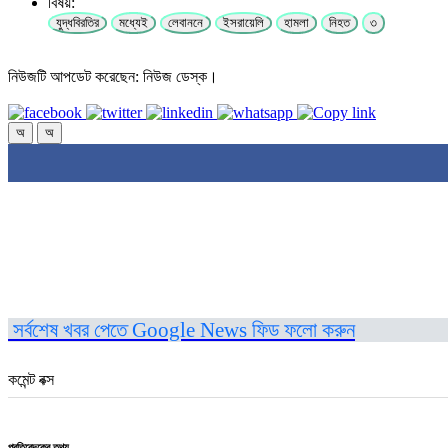
বিষয়:
যুদ্ধবিরতির
মধ্যেই
লেবাননে
ইসরায়েলি
হামলা
নিহত
৩
নিউজটি আপডেট করেছেন: নিউজ ডেস্ক।
অ
অ
সর্বশেষ খবর পেতে Google News ফিড ফলো করুন
কমেন্ট বক্স
প্রতিবেদকের তথ্য