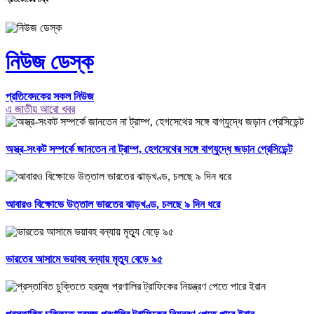
নিউজ ডেস্ক
প্রতিবেদকের সকল নিউজ
এ জাতীয় আরো খবর
অস্ত্র-সংকট সম্পর্কে জানতেন না ট্রাম্প, হেগসেথের সঙ্গে বাগ্‌যুদ্ধে জড়ান প্রেসিডেন্ট
আবারও বিক্ষোভে উত্তাল ভারতের ঝাড়খণ্ড, চলছে ৯ দিন ধরে
ভারতের আসামে ভয়াবহ বন্যায় মৃত্যু বেড়ে ৯৫