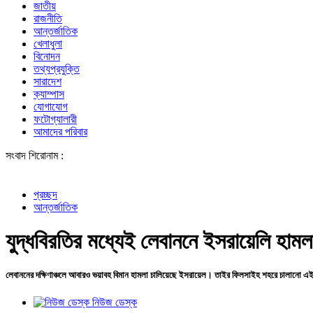
জাতীয়
রাজনীতি
আন্তর্জাতিক
খেলাধুলা
বিনোদন
তথ্যপ্রযুক্তি
সারাদেশ
ক্যাম্পাস
যোগাযোগ
ফটোগ্যালারী
আমাদের পরিবার
সংবাদ শিরোনাম :
প্রচ্ছদ
আন্তর্জাতিক
যুদ্ধবিরতির মধ্যেই লেবাননে ইসরায়েলি হামল
লেবাননের দক্ষিণাঞ্চলে আবারও ভয়াবহ বিমান হামলা চালিয়েছে ইসরায়েল। তাইর ফিলসাইহ শহরে চালানো 
নিউজ ডেস্ক