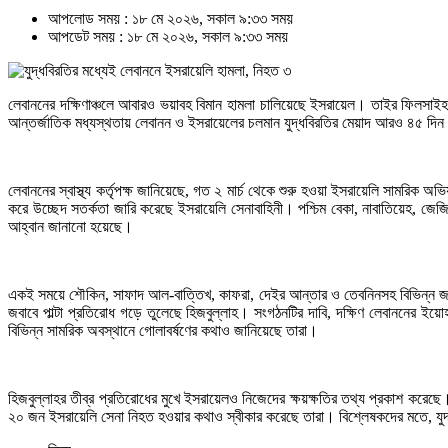
আপলোড সময় : ১৮ মে ২০২৬, সকাল ৯:৩৩ সময়
আপডেট সময় : ১৮ মে ২০২৬, সকাল ৯:৩৩ সময়
লেবাননের দক্ষিণাঞ্চলে আবারও ভয়াবহ বিমান হামলা চালিয়েছে ইসরায়েল। তাইর ফিল
আন্তর্জাতিক মধ্যস্থতায় লেবানন ও ইসরায়েলের চলমান যুদ্ধবিরতির মেয়াদ আরও ৪৫ দিন বাড়
লেবাননের স্বাস্থ্য কর্তৃপক্ষ জানিয়েছে, গত ২ মার্চ থেকে শুরু হওয়া ইসরায়েলি সাম
করে উচ্ছেদ সতর্কতা জারি করেছে ইসরায়েলি সেনাবাহিনী। পশ্চিম বেকা, নাবাতিয়েহ, জেজ
আহ্বান জানানো হয়েছে।
একই সময়ে শৌকিন, সাফাদ আল-বাত্তিখ, কাফরা, দেইর আন্তার ও তেবনিনসহ বিভিন্ন জনব
জবাবে পাল্টা প্রতিরোধ গড়ে তুলেছে হিজবুল্লাহ। সংগঠনটির দাবি, দক্ষিণ লেবাননের
বিভিন্ন সামরিক অবস্থানে গোলাবর্ষণের কথাও জানিয়েছে তারা।
হিজবুল্লাহর তীব্র প্রতিরোধের মুখে ইসরায়েলও নিজেদের ক্ষয়ক্ষতির তথ্য প্রকাশ কর
২০ জন ইসরায়েলি সেনা নিহত হওয়ার কথাও স্বীকার করেছে তারা। বিশ্লেষকদের মতে, যুদ্