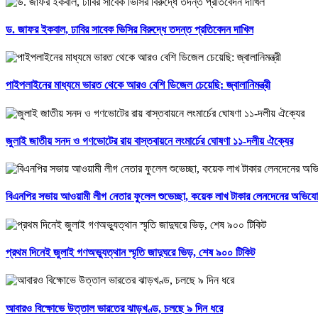
ড. জাফর ইকবাল, ঢাবির সাবেক ভিসির বিরুদ্ধে তদন্ত প্রতিবেদন দাখিল
পাইপলাইনের মাধ্যমে ভারত থেকে আরও বেশি ডিজেল চেয়েছি: জ্বালানিমন্ত্রী
জুলাই জাতীয় সনদ ও গণভোটের রায় বাস্তবায়নে লংমার্চের ঘোষণা ১১-দলীয় ঐক্যের
বিএনপির সভায় আওয়ামী লীগ নেতার ফুলেল শুভেচ্ছা, কয়েক লাখ টাকার লেনদেনের অভিয
প্রথম দিনেই জুলাই গণঅভ্যুত্থান স্মৃতি জাদুঘরে ভিড়, শেষ ৯০০ টিকিট
আবারও বিক্ষোভে উত্তাল ভারতের ঝাড়খণ্ড, চলছে ৯ দিন ধরে