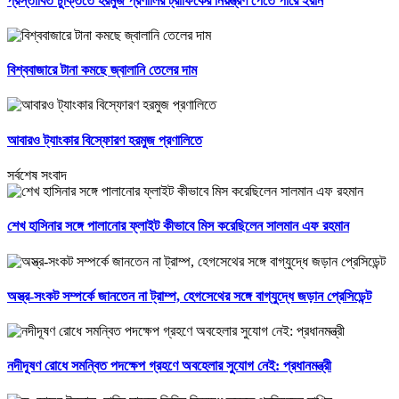
প্রস্তাবিত চুক্তিতে হরমুজ প্রণালির ট্রাফিকের নিয়ন্ত্রণ পেতে পারে ইরান
বিশ্ববাজারে টানা কমছে জ্বালানি তেলের দাম
আবারও ট্যাংকার বিস্ফোরণ হরমুজ প্রণালিতে
সর্বশেষ সংবাদ
শেখ হাসিনার সঙ্গে পালানোর ফ্লাইট কীভাবে মিস করেছিলেন সালমান এফ রহমান
অস্ত্র-সংকট সম্পর্কে জানতেন না ট্রাম্প, হেগসেথের সঙ্গে বাগ্‌যুদ্ধে জড়ান প্রেসিডেন্ট
নদীদূষণ রোধে সমন্বিত পদক্ষেপ গ্রহণে অবহেলার সুযোগ নেই: প্রধানমন্ত্রী