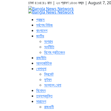
ঢাকা
৪:৩৪:৪২ রাত
|
২৩ শ্রাবণ ১৪৩৩ বঙ্গাব্দ | August 7, 
প্রচ্ছদ
সর্বশেষ নিউজ
বাংলাদেশ
জাতীয়
অপরাধ
অর্থনীতি
বিশেষ প্রতিবেদন
রাজনীতি
আন্তর্জাতিক
খেলাধুলা
ক্রিকেট
ফুটবল
অন্যান্য খেলা
বিনোদন
তথ্যপ্রযুক্তি
সারাদেশ
রাজধানী