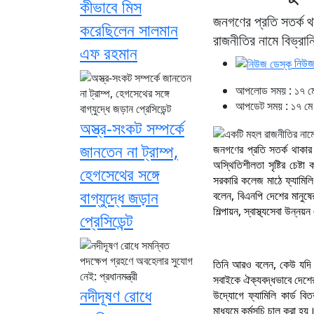
কীভাবে মিস
জনগণের প্রতি সতর্ক থ
করেছিলেন সালমান
রাজনীতির নামে বিভ্রা
এফ রহমান
নিউজ
আপলোড সময় : ১৭ মে
আপডেট সময় : ১৭ মে 
অস্ত্র-সংকট সম্পর্কে
জানতেন না ট্রাম্প,
জনগণের প্রতি সতর্ক থাকার 
অস্থিতিশীলতা সৃষ্টির চেষ
হেগসেথের সঙ্গে
সরকারি কলেজ মাঠে ফ্যামিলি 
বাগ্‌যুদ্ধে জড়ান
বলেন, বিএনপি দেশের মানুষের 
শিল্পায়ন, স্বাস্থ্যসেবা উন্ন
প্রেসিডেন্ট
তিনি আরও বলেন, কেউ যদি র
সবাইকে ঐক্যবদ্ধভাবে দেশের 
নদীদূষণ রোধে
উদ্যোগে ফ্যামিলি কার্ড ব
মাধ্যমে কর্মসূচি চালু করা হয়