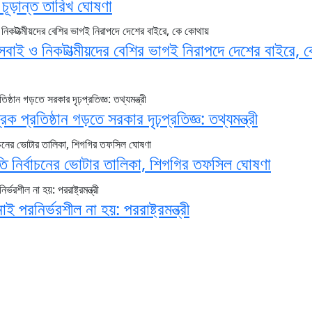
ের চূড়ান্ত তারিখ ঘোষণা
সবাই ও নিকটাত্মীয়দের বেশির ভাগই নিরাপদে দেশের বাইরে, 
িক প্রতিষ্ঠান গড়তে সরকার দৃঢ়প্রতিজ্ঞ: তথ্যমন্ত্রী
পতি নির্বাচনের ভোটার তালিকা, শিগগির তফসিল ঘোষণা
রনির্ভরশীল না হয়: পররাষ্ট্রমন্ত্রী