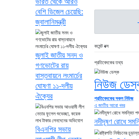
ভারত থেকে আরও
বেশি ডিজেল চেয়েছি:
জ্বালানিমন্ত্রী
কমেন্ট বক্স
জুলাই জাতীয় সনদ ও
প্রতিবেদকের তথ্য
গণভোটের রায়
বাস্তবায়নে লংমার্চের
নিউজ ডেস্
ঘোষণা ১১-দলীয়
ঐক্যের
প্রতিবেদকের সকল নিউজ
এ জাতীয় আরো খবর
নদীদূষণ রোধে সমন্
বিএনপির সভায়