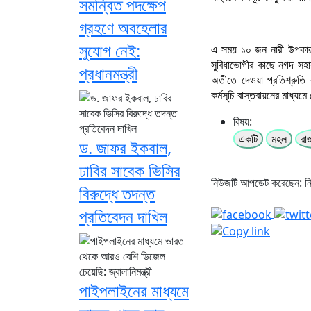
সমন্বিত পদক্ষেপ
গ্রহণে অবহেলার
সুযোগ নেই:
এ সময় ১০ জন নারী উপকারভ
সুবিধাভোগীর কাছে নগদ সহা
প্রধানমন্ত্রী
অতীতে দেওয়া প্রতিশ্রুতি
কর্মসূচি বাস্তবায়নের মাধ্যমে
বিষয়:
একটি
মহল
রা
ড. জাফর ইকবাল,
ঢাবির সাবেক ভিসির
নিউজটি আপডেট করেছেন: 
বিরুদ্ধে তদন্ত
প্রতিবেদন দাখিল
পাইপলাইনের মাধ্যমে