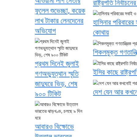
আওয়ামী লীগ নেতার
রাষ্ট্রপতি নির্বাচন
ফুলেল শুভেচ্ছা, কয়েক
লাখ টাকার লেনদেনের
হাসিনার পরিবারের 
অভিযোগ
কোথায়
শিকলমুক্ত গণতান্ত্র
প্রথম দিনেই জুলাই
ইসির কাছে রাষ্ট্র
গণঅভ্যুত্থান স্মৃতি
জাদুঘরে ভিড়, শেষ
দেশ যেন আর কখনোই প
৯০০ টিকিট
আবারও বিক্ষোভে
উত্তাল ভারতের