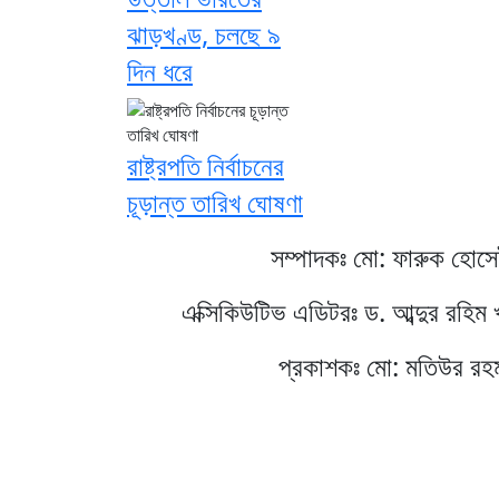
ঝাড়খণ্ড, চলছে ৯
দিন ধরে
রাষ্ট্রপতি নির্বাচনের
চূড়ান্ত তারিখ ঘোষণা
সম্পাদকঃ মো: ফারুক হোস
এক্সিকিউটিভ এডিটরঃ ড. আব্দুর রহিম 
প্রকাশকঃ মো: মতিউর রহ