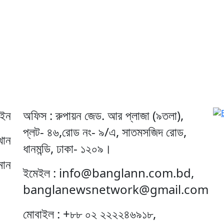
েইন
অফিস : রুপায়ন জেড. আর প্লাজা (৯তলা),
প্লট- ৪৬,রোড নং- ৯/এ, সাতমসজিদ রোড,
খান
ধানমন্ডি, ঢাকা- ১২০৯।
মান
ইমেইল : info@banglann.com.bd,
banglanewsnetwork@gmail.com
মোবাইল : +৮৮ ০২ ২২২২৪৬৯১৮,