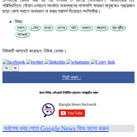
তাপমাত্রা রেকর্ড করা হয় ৩৫ দশমিক ৩ ডিগ্রি সেলসিয়াস। আবহাওয়ার এই
পরিস্থিতিতে নৌযান চলাচলে সতর্কতা অবলম্বনের পাশাপাশি সাধারণ মানুষকেও প্রয়োজন
ছাড়া খোলা স্থানে অবস্থান না করার পরামর্শ দিয়েছেন সংশ্লিষ্টরা।
বিষয়:
সকাল
১১টার
মধ্যে
দেশের
আট
অঞ্চলে
বজ্রসহ
ঝড়-বৃষ্টির
আশঙ্কা
নিউজটি আপডেট করেছেন: নিউজ ডেস্ক।
অ
অ
প্রিন্ট করুন :
বাংলা নিউজ নেটওয়ার্ক ইউটিউব চ্যানেলে সাবস্ক্রাইব করুন
সর্বশেষ খবর পেতে Google News ফিড ফলো করুন