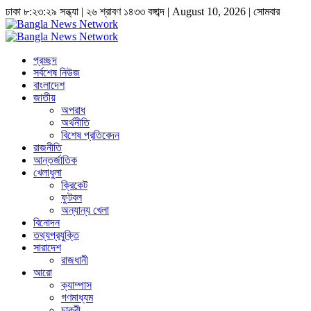
ঢাকা
৮:২৩:২৯ সন্ধ্যা
|
২৬ শ্রাবণ ১৪৩৩ বঙ্গাব্দ | August 10, 2026
|
সোমবার
প্রচ্ছদ
সর্বশেষ নিউজ
বাংলাদেশ
জাতীয়
অপরাধ
অর্থনীতি
বিশেষ প্রতিবেদন
রাজনীতি
আন্তর্জাতিক
খেলাধুলা
ক্রিকেট
ফুটবল
অন্যান্য খেলা
বিনোদন
তথ্যপ্রযুক্তি
সারাদেশ
রাজধানী
আরো
ক্যাম্পাস
গণমাধ্যম
চাকুরী