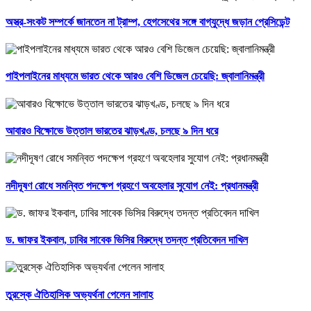
অস্ত্র-সংকট সম্পর্কে জানতেন না ট্রাম্প, হেগসেথের সঙ্গে বাগ্‌যুদ্ধে জড়ান প্রেসিডেন্ট
পাইপলাইনের মাধ্যমে ভারত থেকে আরও বেশি ডিজেল চেয়েছি: জ্বালানিমন্ত্রী
আবারও বিক্ষোভে উত্তাল ভারতের ঝাড়খণ্ড, চলছে ৯ দিন ধরে
নদীদূষণ রোধে সমন্বিত পদক্ষেপ গ্রহণে অবহেলার সুযোগ নেই: প্রধানমন্ত্রী
ড. জাফর ইকবাল, ঢাবির সাবেক ভিসির বিরুদ্ধে তদন্ত প্রতিবেদন দাখিল
তুরস্কে ঐতিহাসিক অভ্যর্থনা পেলেন সালাহ