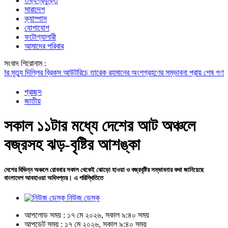
তথ্যপ্রযুক্তি
সারাদেশ
ক্যাম্পাস
যোগাযোগ
ফটোগ্যালারী
আমাদের পরিবার
সংবাদ শিরোনাম :
যু
দিল্লির ব্রিকস আউটরিচে তারেক রহমানের অংশগ্রহণের সম্ভাবনা প্রায় শেষ
গণমাধ্যমের 
প্রচ্ছদ
জাতীয়
সকাল ১১টার মধ্যে দেশের আট অঞ্চলে
বজ্রসহ ঝড়-বৃষ্টির আশঙ্কা
দেশের বিভিন্ন অঞ্চলে রোববার সকাল থেকেই ঝোড়ো হাওয়া ও বজ্রবৃষ্টির সম্ভাবনার কথা জানিয়েছে
বাংলাদেশ আবহাওয়া অধিদপ্তর। এ পরিস্থিতিতে
নিউজ ডেস্ক
আপলোড সময় : ১৭ মে ২০২৬, সকাল ৯:৪০ সময়
আপডেট সময় : ১৭ মে ২০২৬, সকাল ৯:৪০ সময়