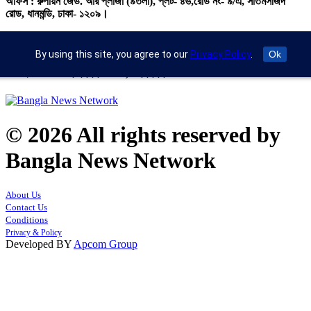
অফিস : রুপায়ন জেড. আর প্লাজা (৯তলা), প্লট- ৪৬,রোড নং- ৯/এ, সাতমসজিদ
রোড, ধানমন্ডি, ঢাকা- ১২০৯।
ইমেইল : info@banglann.com.bd,
banglanewsnetwork@gmail.com
By using this site, you agree to our
Privacy Policy
.
Ok
মোবাইল : +৮৮ ০২ ২২২২৪৬৯১৮, ০২২২২২৪৬৪৪৯
© 2026 All rights reserved by
Bangla News Network
About Us
Contact Us
Conditions
Privacy & Policy
Developed BY
Apcom Group