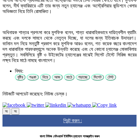
আগামী আগস্টে প্রথমবারের মতো অস্ট্রেলিয়া সফরে টেস্ট সিরিজ খেলতে যাবে। মুশফিক
বলেন, দীর্ঘ ক্যারিয়ারে এটি তার জন্য নতুন চ্যালেঞ্জ এবং অস্ট্রেলিয়ার কন্ডিশনে খেলার
অভিজ্ঞতা নিয়ে তিনি রোমাঞ্চিত।
অধিনায়ক শান্তর প্রশংসা করে মুশফিক বলেন, শান্ত ধারাবাহিকভাবে দায়িত্বশীল ব্যাটিং
করছে এবং দলকে সামনে থেকে নেতৃত্ব দিচ্ছে, যা দলের জন্য ইতিবাচক উদাহরণ।
বর্তমান দল নিয়ে সন্তুষ্টি প্রকাশ করে মুশফিক আরও বলেন, গত কয়েক বছরে বাংলাদেশ
দল ধারাবাহিক পারফরম্যান্সে অনেক উন্নতি করেছে এবং যে কোনো চ্যালেঞ্জ মোকাবিলায়
প্রস্তুত। সবমিলিয়ে বৃষ্টি ও উইকেটের চ্যালেঞ্জের মাঝেই সিলেট টেস্টে সিরিজ জয়ের
লক্ষ্য নিয়ে মাঠে নামছে বাংলাদেশ।
বিষয়:
বৃষ্টির
শঙ্কা
নিয়ে
আজ
মাঠে
গড়াচ্ছে
সিলেট
টেস্ট
নিউজটি আপডেট করেছেন: নিউজ ডেস্ক।
অ
অ
প্রিন্ট করুন :
বাংলা নিউজ নেটওয়ার্ক ইউটিউব চ্যানেলে সাবস্ক্রাইব করুন