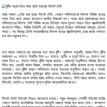
আজ সকাল ১০টায় শুরু হচ্ছে সিলেট টেস্ট, যেখানে পাকিস্তানের বিপক্ষে সিরিজ জয়ের
লক্ষ্য নিয়ে মাঠে নামছে বাংলাদেশ জাতীয় ক্রিকেট দল। ঘরের মাঠে প্রথমবারের মতো
পাকিস্তানের বিপক্ষে টেস্ট সিরিজ জয়ের ইতিহাস গড়ার সুযোগ সামনে নিয়ে আত্মবিশ্বাসী
বাংলাদেশ শিবির। সিরিজ নির্ধারণী এই ম্যাচে নেতৃত্ব দিচ্ছেন অধিনায়ক নাজমুল হোসেন
শান্ত। গত মিরপুর টেস্টে সফরকারীদের বিপক্ষে জয়ের আত্মবিশ্বাসই এবার কাজে লাগাতে
চায় লাল-সবুজের দল।
তবে ম্যাচে সবচেয়ে বড় চ্যালেঞ্জ হতে পারে বৃষ্টি। পূর্বাভাস অনুযায়ী, প্রথম দিনে বৃষ্টির
সম্ভাবনা ৬০ শতাংশ, দ্বিতীয় দিনে ৯০ শতাংশ, তৃতীয় ও চতুর্থ দিনে ৬০ শতাংশ এবং
পঞ্চম দিনে ৯০ শতাংশ পর্যন্ত বৃষ্টির শঙ্কা রয়েছে। ম্যাচপূর্ব অনুশীলনে সক্রিয় ছিলেন
লিটন দাস, মেহেদী হাসান মিরাজ, তাসকিন আহমেদ এবং নাহিদ রানাসহ দলের অন্যান্য
সদস্যরা। তবে বৃষ্টির কারণে পাকিস্তান দলকে ইনডোর অনুশীলন করতে হয়। সংবাদ
সম্মেলনে অভিজ্ঞ ব্যাটার মুশফিকুর রহিম বলেন, সিলেটের আবহাওয়া বর্ষাকালীন হলেও
ড্রেনেজ সিস্টেম ভালো থাকায় ম্যাচ চালিয়ে নেওয়া সম্ভব। তিনি আরও জানান, এখানে
উইকেট, হোটেল ও অন্যান্য সুযোগ-সুবিধা আন্তর্জাতিক মানের।
সিলেট টেস্টে উইকেট নিয়েও আলোচনা চলছে। সবুজ ঘাসযুক্ত স্পোর্টিং উইকেট তৈরির
পেছনে আসন্ন অস্ট্রেলিয়া সফরের প্রস্তুতি গুরুত্ব পাচ্ছে বলে জানা গেছে। বাংলাদেশ