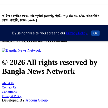
অফিস : রুপায়ন জেড. আর প্লাজা (৯তলা), প্লট- ৪৬,রোড নং- ৯/এ, সাতমসজিদ
রোড, ধানমন্ডি, ঢাকা- ১২০৯।
ইমেইল : info@banglann.com.bd,
banglanewsnetwork@gmail.com
By using this site, you agree to our
Privacy Policy
.
Ok
মোবাইল : +৮৮ ০২ ২২২২৪৬৯১৮, ০২২২২২৪৬৪৪৯
© 2026 All rights reserved by
Bangla News Network
About Us
Contact Us
Conditions
Privacy & Policy
Developed BY
Apcom Group