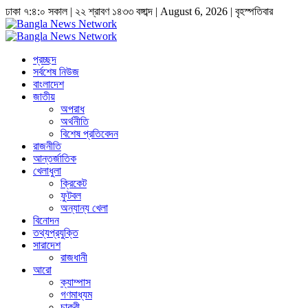
ঢাকা
৭:৪:০ সকাল
|
২২ শ্রাবণ ১৪৩৩ বঙ্গাব্দ | August 6, 2026
|
বৃহস্পতিবার
প্রচ্ছদ
সর্বশেষ নিউজ
বাংলাদেশ
জাতীয়
অপরাধ
অর্থনীতি
বিশেষ প্রতিবেদন
রাজনীতি
আন্তর্জাতিক
খেলাধুলা
ক্রিকেট
ফুটবল
অন্যান্য খেলা
বিনোদন
তথ্যপ্রযুক্তি
সারাদেশ
রাজধানী
আরো
ক্যাম্পাস
গণমাধ্যম
চাকুরী